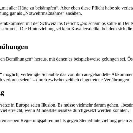
it aller Härte zu bekämpfen“. Aber eben diese Pflicht habe sie verlet
iehung gar als „Notwehrmaßnahme“ ansähen.
uerabkommen mit der Schweiz ins Gericht: „So schamlos sollte in Deut
auskommt“. Die Hinterziehung sei kein Kavaliersdelikt, bei dem sich die
emühungen
schen Bemühungen“ heraus, mit denen es beispielsweise gelungen sei, 
n“ möglich, verteidigte Schäuble das von ihm ausgehandelte Abkommen. 
h verloren seien“ – durch zwischenzeitlich eingetretene Verjährungen.
ng
rsätze in Europa seien Illusion. Es müsse vielmehr darum gehen, „best
iel erreicht, wenn Mindeststeuersätze durchgesetzt werden könnten.
ihren sieben Regierungsjahren nichts gegen Steuerhinterziehung getan z