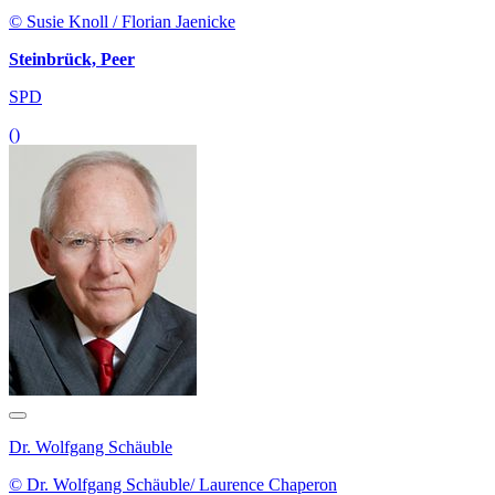
© Susie Knoll / Florian Jaenicke
Steinbrück, Peer
SPD
()
Dr. Wolfgang Schäuble
© Dr. Wolfgang Schäuble/ Laurence Chaperon