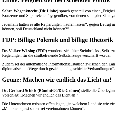
Linke: Feigheit der herrschenden Politik
Sahra Wagenknecht (Die Linke)
sprach generell von einer „Feighei
Konzerne und Superreichen“ gegenüber, von denen sich „der Staat gan
Jedenfalls hätten es alle Regierungen „laufen lassen“, gegen Betru
können, soll Deutschland nicht können?“
FDP: Billige Polemik und billige Rhetorik
Dr. Volker Wissing (FDP)
wunderte sich über Steinbrücks „Selbstzu
Regelungen für die strafbefreiende Selbstanzeige verschärft worden.
Zudem sei der automatische Informationsaustausch zwischen den Länd
diplomatischem Wege durch gezielte und geschickte Verhandlungen“.
Grüne: Machen wir endlich das Licht an!
Dr. Gerhard Schick (Bündnis90/Die Grünen)
stellte die Überlegu
Vorschlag: „Machen wir endlich das Licht an!“
Die Unternehmen müssten offen legen, „in welchem Land sie wie viel
„Millionen quasi steuerfrei vereinnahmen können“.