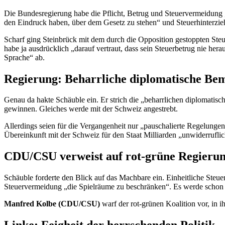
Die Bundesregierung habe die Pflicht, Betrug und Steuervermeidung „m
den Eindruck haben, über dem Gesetz zu stehen“ und Steuerhinterz
Scharf ging Steinbrück mit dem durch die Opposition gestoppten Ste
habe ja ausdrücklich „darauf vertraut, dass sein Steuerbetrug nie her
Sprache“ ab.
Regierung: Beharrliche diplomatische B
Genau da hakte Schäuble ein. Er strich die „beharrlichen diplomati
gewinnen. Gleiches werde mit der Schweiz angestrebt.
Allerdings seien für die Vergangenheit nur „pauschalierte Regelunge
Übereinkunft mit der Schweiz für den Staat Milliarden „unwiderruflic
CDU/CSU verweist auf rot-grüne Regieru
Schäuble forderte den Blick auf das Machbare ein. Einheitliche Steue
Steuervermeidung „die Spielräume zu beschränken“. Es werde schon v
Manfred Kolbe (CDU/CSU)
warf der rot-grünen Koalition vor, in 