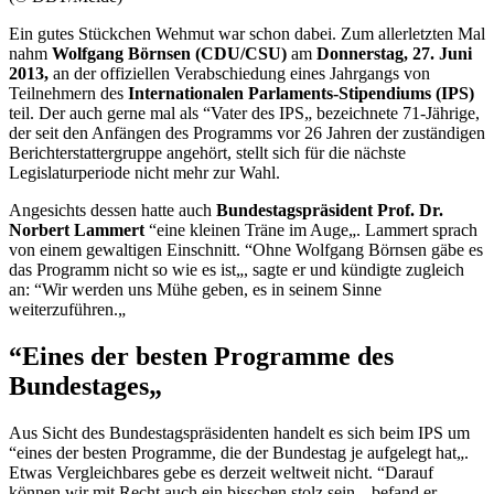
Ein gutes Stückchen Wehmut war schon dabei. Zum allerletzten Mal
nahm
Wolfgang Börnsen (CDU/CSU)
am
Donnerstag, 27. Juni
2013,
an der offiziellen Verabschiedung eines Jahrgangs von
Teilnehmern des
Internationalen Parlaments-Stipendiums (IPS)
teil. Der auch gerne mal als “Vater des IPS„ bezeichnete 71-Jährige,
der seit den Anfängen des Programms vor 26 Jahren der zuständigen
Berichterstattergruppe angehört, stellt sich für die nächste
Legislaturperiode nicht mehr zur Wahl.
Angesichts dessen hatte auch
Bundestagspräsident Prof. Dr.
Norbert Lammert
“eine kleinen Träne im Auge„. Lammert sprach
von einem gewaltigen Einschnitt. “Ohne Wolfgang Börnsen gäbe es
das Programm nicht so wie es ist„, sagte er und kündigte zugleich
an: “Wir werden uns Mühe geben, es in seinem Sinne
weiterzuführen.„
“Eines der besten Programme des
Bundestages„
Aus Sicht des Bundestagspräsidenten handelt es sich beim IPS um
“eines der besten Programme, die der Bundestag je aufgelegt hat„.
Etwas Vergleichbares gebe es derzeit weltweit nicht. “Darauf
können wir mit Recht auch ein bisschen stolz sein„, befand er.