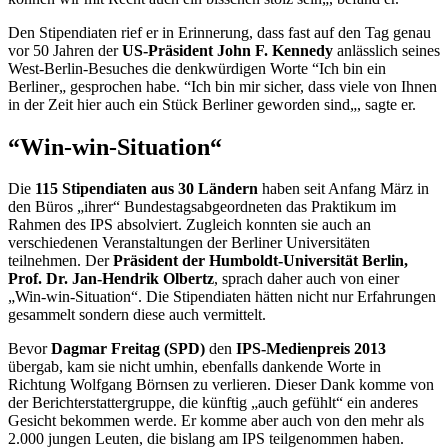
Den Stipendiaten rief er in Erinnerung, dass fast auf den Tag genau
vor 50 Jahren der
US-Präsident
John F. Kennedy
anlässlich seines
West-Berlin-Besuches die denkwürdigen Worte “Ich bin ein
Berliner„ gesprochen habe. “Ich bin mir sicher, dass viele von Ihnen
in der Zeit hier auch ein Stück Berliner geworden sind„, sagte er.
“Win-win
-Situation“
Die
115 Stipendiaten aus 30 Ländern
haben seit Anfang März in
den Büros „ihrer“ Bundestagsabgeordneten das Praktikum im
Rahmen des IPS absolviert. Zugleich konnten sie auch an
verschiedenen Veranstaltungen der Berliner Universitäten
teilnehmen. Der
Präsident der Humboldt-Universität Berlin,
Prof. Dr. Jan-Hendrik Olbertz
, sprach daher auch von einer
„
Win-win
-Situation“. Die Stipendiaten hätten nicht nur Erfahrungen
gesammelt sondern diese auch vermittelt.
Bevor
Dagmar Freitag (SPD)
den
IPS-Medienpreis 2013
übergab, kam sie nicht umhin, ebenfalls dankende Worte in
Richtung Wolfgang Börnsen zu verlieren. Dieser Dank komme von
der Berichterstattergruppe, die künftig „auch gefühlt“ ein anderes
Gesicht bekommen werde. Er komme aber auch von den mehr als
2.000 jungen Leuten, die bislang am IPS teilgenommen haben.