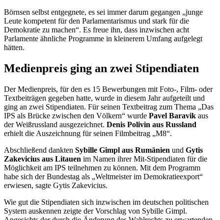
Börnsen selbst entgegnete, es sei immer darum gegangen „junge
Leute kompetent für den Parlamentarismus und stark für die
Demokratie zu machen“. Es freue ihn, dass inzwischen acht
Parlamente ähnliche Programme in kleinerem Umfang aufgelegt
hätten.
Medienpreis ging an zwei Stipendiaten
Der Medienpreis, für den es 15 Bewerbungen mit Foto-, Film- oder
Textbeiträgen gegeben hatte, wurde in diesem Jahr aufgeteilt und
ging an zwei Stipendiaten. Für seinen Textbeitrag zum Thema „Das
IPS als Brücke zwischen den Völkern“ wurde
Pavel Baravik
aus
der Weißrussland ausgezeichnet.
Denis Polivin aus Russland
erhielt die Auszeichnung für seinen Filmbeitrag „M8“.
Abschließend dankten
Sybille Gimpl aus Rumänien
und
Gytis
Zakevicius aus Litauen
im Namen ihrer Mit-Stipendiaten für die
Möglichkeit am IPS teilnehmen zu können. Mit dem Programm
habe sich der Bundestag als „Weltmeister im Demokratieexport“
erwiesen, sagte Gytis Zakevicius.
Wie gut die Stipendiaten sich inzwischen im deutschen politischen
System auskennen zeigte der Vorschlag von Sybille Gimpl.
Angesichts der durch die Änderung des Wahlrechts zu erwartenden