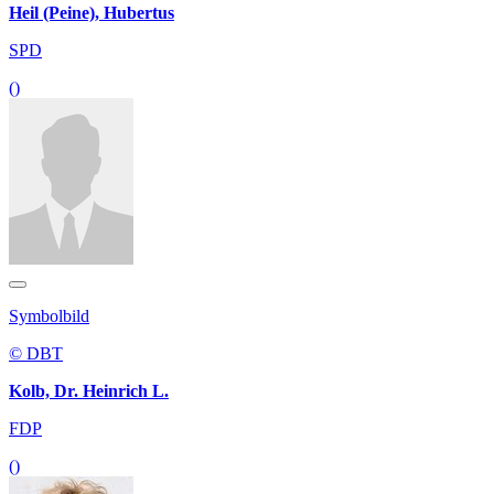
Heil (Peine), Hubertus
SPD
()
Symbolbild
© DBT
Kolb, Dr. Heinrich L.
FDP
()