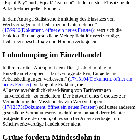
„
Equal Pay
“ und „
Equal-Treatment
“ ab dem ersten Einsatztag der
Arbeitnehmer gelten können.
In dem Antrag „Statistische Ermittlung des Einsatzes von
Werkverträgen und Leiharbeit in Unternehmen“
(
17/9980
(Dokument, öffnet ein neues Fenster)
) setzt sich die
Fraktion für eine gesetzliche Meldepflicht für Werkverträge,
Leiharbeitsbeschäftigte und Honorarverträge ein.
Lohndumping im Einzelhandel
In ihrem dritten Antrag mit dem Titel „Lohn
dumping
im
Einzelhandel stoppen – Tarifverträge stärken, Entgelte und
Arbeitsbedingungen verbessern“ (
17/13104
(Dokument, öffnet ein
neues Fenster)
) verlangt die Fraktion, die
Allgemeinverbindlichkeitserklärung von Tarifverträgen
„unverzüglich“ zu erleichtern. Der Entwurf eines Gesetzes zur
Verhinderung des Missbrauchs von Werkverträgen
(
17/12373
(Dokument, öffnet ein neues Fenster)
) soll unter anderem
gesetzliche Vermutungsregeln einführen, anhand derer leichter
festgestellt werden kann, ob es sich bei Arbeitsverträgen um
Scheinwerksverträge handelt oder nicht.
Grüne fordern Mindestlohn in