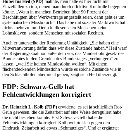
Hubertus Heil (SPD)
mahnte, man hätte es hier nicht mit
Einzelfällen zu tun, denen man durch effektive Kontrolle begegnen
könne. „Wenn in manchen Betrieben über 90 Prozent der
Beschäftigten über Werkverträge angestellt seien, dann geht es um
systematischen Missbrauch.“ Das habe mit sozialer Marktwirtschaft
nichts mehr zu tun. Denn in dieser seien Menschen keine
Lohnsklaven, sondern Menschen mit sozialen Rechten.
Auch er unterstellte der Regierung Untätigkeit: „Sie haben eine
Mitverantwortung dafür, dass wir diese Zustände haben.“ Heil warf
der Regierungskoalition außerdem vor, das Mindestlohngesetz des
Bundesrates in den Gremien des Bundestages „verhungern“ zu
lassen, „weil Sie keinen Mindestlohn wollen“. Mit einem
flächendeckenden Mindestlohn würde es solche Zustände wie in
den Schlachthöfen aber nicht geben, zeigt sich Heil überzeugt.
FDP: Schwarz-Gelb hat
Fehlentwicklungen korrigiert
Dr. Heinrich L. Kolb (FDP)
erwiderte, es sei ja schließlich Rot-
Grün gewesen, die die Zeitarbeit auf eine Weise dereguliert habe,
die nicht bestehen konnte. Erst Schwarz-Gelb habe die
Fehlentwicklungen korrigiert. Kolb wehrte sich gegen den
Eindruck, Zeitarbeit sei etwas „Schmutziges“. Und er ergänzte: