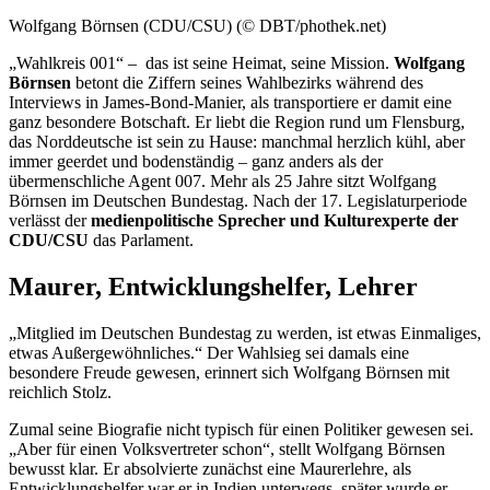
Wolfgang Börnsen (CDU/CSU) (© DBT/phothek.net)
„Wahlkreis 001“ – das ist seine Heimat, seine Mission.
Wolfgang
Börnsen
betont die Ziffern seines Wahlbezirks während des
Interviews
in
James-Bond
-Manier, als transportiere er damit eine
ganz besondere Botschaft. Er liebt die Region rund um Flensburg,
das Norddeutsche ist sein zu Hause: manchmal herzlich kühl, aber
immer geerdet und bodenständig – ganz anders als der
übermenschliche Agent 007. Mehr als 25 Jahre sitzt Wolfgang
Börnsen im Deutschen Bundestag. Nach der 17. Legislaturperiode
verlässt der
medienpolitische Sprecher und Kulturexperte der
CDU/CSU
das Parlament.
Maurer, Entwicklungshelfer, Lehrer
„Mitglied im Deutschen Bundestag zu werden, ist etwas Einmaliges,
etwas Außergewöhnliches.“ Der Wahlsieg sei damals eine
besondere Freude gewesen, erinnert sich Wolfgang Börnsen mit
reichlich Stolz.
Zumal seine Biografie nicht typisch für einen Politiker gewesen sei.
„Aber für einen Volksvertreter schon“, stellt Wolfgang Börnsen
bewusst klar. Er absolvierte zunächst eine Maurerlehre, als
Entwicklungshelfer war er in Indien unterwegs, später wurde er