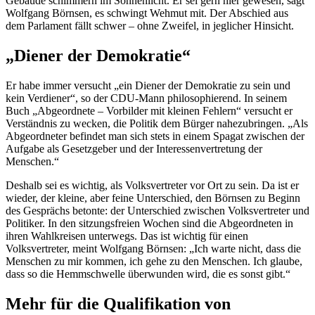
Gebäude schimmern im Sonnenlicht. Er sei gern hier gewesen, sagt
Wolfgang Börnsen, es schwingt Wehmut mit. Der Abschied aus
dem Parlament fällt schwer – ohne Zweifel, in jeglicher Hinsicht.
„Diener der Demokratie“
Er habe immer versucht „ein Diener der Demokratie zu sein und
kein Verdiener“, so der CDU-Mann philosophierend. In seinem
Buch „Abgeordnete – Vorbilder mit kleinen Fehlern“ versucht er
Verständnis zu wecken, die Politik dem Bürger nahezubringen. „Als
Abgeordneter befindet man sich stets in einem Spagat zwischen der
Aufgabe als Gesetzgeber und der Interessenvertretung der
Menschen.“
Deshalb sei es wichtig, als Volksvertreter vor Ort zu sein. Da ist er
wieder, der kleine, aber feine Unterschied, den Börnsen zu Beginn
des Gesprächs betonte: der Unterschied zwischen Volksvertreter und
Politiker. In den sitzungsfreien Wochen sind die Abgeordneten in
ihren Wahlkreisen unterwegs. Das ist wichtig für einen
Volksvertreter, meint Wolfgang Börnsen: „Ich warte nicht, dass die
Menschen zu mir kommen, ich gehe zu den Menschen. Ich glaube,
dass so die Hemmschwelle überwunden wird, die es sonst gibt.“
Mehr für die Qualifikation von