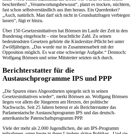
beschreiben? „Verantwortungsbewusst“, platzt es trocken, nüchtern,
fast schon selbstverständlich aus ihm heraus. Ein Querdenker?
„Auch, natürlich. Man darf sich nicht in Grundsatzfragen verbiegen
lassen“, fügt er hinzu.
Über 150 Gesetzesinitiativen hat Börnsen im Laufe der Zeit in den
Bundestag eingebracht – eine beachtliche Zahl. Zu seinen
bedeutendsten Gesetzen gehörte die Kindersitze-Pflicht bei unter
Zwölfjährigen. „Das wurde nur in Zusammenarbeit mit der
Opposition möglich. Es war eine schwierige Aufgabe.“ Dennoch:
Wolfgang Börnsen und seine Mitstreiter setzten sich durch.
Berichterstatter für die
Austauschprogramme IPS und PPP
„Die Spuren eines Abgeordneten spiegeln sich in seinen
Gesetzesinitiativen wieder“, merkt Börnsen an. Wolfgang Börnsen
liegen vor allem die Jüngerem am Herzen, der politische
Nachwuchs. Seit 25 Jahren betreut er als Berichterstatter das
Parlamentarische Austauschprogramm IPS und das deutsch-
amerikanische Patenschaftsprogramm PPP.
Viele der mehr als 2.000 Jugendlichen, die am IPS-Programm
teilnahmen, seien heute in ihren Ländern aktive Politiker. „Und sie