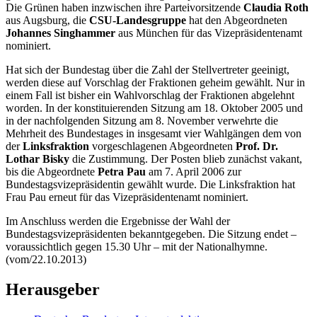
Die Grünen haben inzwischen ihre Parteivorsitzende
Claudia Roth
aus Augsburg, die
CSU-Landesgruppe
hat den Abgeordneten
Johannes Singhammer
aus München für das Vizepräsidentenamt
nominiert.
Hat sich der Bundestag über die Zahl der Stellvertreter geeinigt,
werden diese auf Vorschlag der Fraktionen geheim gewählt. Nur in
einem Fall ist bisher ein Wahlvorschlag der Fraktionen abgelehnt
worden. In der konstituierenden Sitzung am 18. Oktober 2005 und
in der nachfolgenden Sitzung am 8. November verwehrte die
Mehrheit des Bundestages in insgesamt vier Wahlgängen dem von
der
Linksfraktion
vorgeschlagenen Abgeordneten
Prof. Dr.
Lothar Bisky
die Zustimmung. Der Posten blieb zunächst vakant,
bis die Abgeordnete
Petra Pau
am 7. April 2006 zur
Bundestagsvizepräsidentin gewählt wurde. Die Linksfraktion hat
Frau Pau erneut für das Vizepräsidentenamt nominiert.
Im Anschluss werden die Ergebnisse der Wahl der
Bundestagsvizepräsidenten bekanntgegeben. Die Sitzung endet –
voraussichtlich gegen 15.30 Uhr – mit der Nationalhymne.
(vom/22.10.2013)
Herausgeber