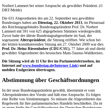
Norbert Lammert bei seiner Ansprache als gewählter Präsident. (©
DBT/Melde)
Die 631 Abgeordneten des am 22. September neu gewählten
Bundestages haben am
Dienstag, 22. Oktober 2013
, im Plenarsaal
des Reichstagsgebäudes Bundestagspräsident Prof. Dr. Norbert
Lammert mit 591 von 625 abgegebenen Stimmen wiedergewählt.
Zuvor hatte der älteste Bundestagsabgeordnete im Saal, der
sogenannte
Alterspräsident
, die Sitzung eröffnet. Wie schon bei
der letzten konstituierenden Sitzung am 27. Oktober 2009 war dies
Prof. Dr. Heinz Riesenhuber (CDU/CSU)
, 77 Jahre alt und direkt
gewählter Abgeordneter des hessischen Main-Taunus-Wahlkreises.
Die Sitzung wird ab 11 Uhr live im Parlamentsfernsehen, im
Internet auf
www.bundestag.de
(Interner Link)
und auf
mobilen Endgeräten übertragen.
Abstimmung über Geschäftsordnungen
Ist der neue Bundestagspräsident gewählt, übernimmt er vom
Alterspräsidenten den Vorsitz und hält eine Ansprache. Es folgen
eine Reihe von Abstimmungen. So müssen die Abgeordneten das
Regelwerk für ihre parlamentarisches Handeln beschließen. Da ist
an erster Stelle die Geschäftsordnung des Deutschen Bundestages