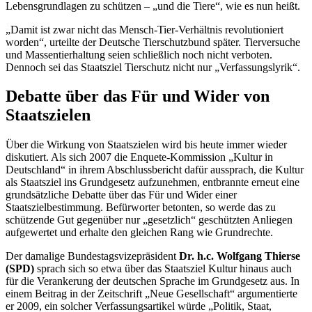
Lebensgrundlagen zu schützen – „und die Tiere“, wie es nun heißt.
„Damit ist zwar nicht das Mensch-Tier-Verhältnis revolutioniert
worden“, urteilte der Deutsche Tierschutzbund später. Tierversuche
und Massentierhaltung seien schließlich noch nicht verboten.
Dennoch sei das Staatsziel Tierschutz nicht nur „Verfassungslyrik“.
Debatte über das Für und Wider von
Staatszielen
Über die Wirkung von Staatszielen wird bis heute immer wieder
diskutiert. Als sich 2007 die
Enquete
-Kommission „Kultur in
Deutschland“ in ihrem Abschlussbericht dafür aussprach, die Kultur
als Staatsziel ins Grundgesetz aufzunehmen, entbrannte erneut eine
grundsätzliche Debatte über das Für und Wider einer
Staatszielbestimmung. Befürworter betonten, so werde das zu
schützende Gut gegenüber nur „gesetzlich“ geschützten Anliegen
aufgewertet und erhalte den gleichen Rang wie Grundrechte.
Der damalige Bundestagsvizepräsident
Dr. h.c. Wolfgang Thierse
(SPD)
sprach sich so etwa über das Staatsziel Kultur hinaus auch
für die Verankerung der deutschen Sprache im Grundgesetz aus. In
einem Beitrag in der Zeitschrift „Neue Gesellschaft“ argumentierte
er 2009, ein solcher Verfassungsartikel würde „Politik, Staat,