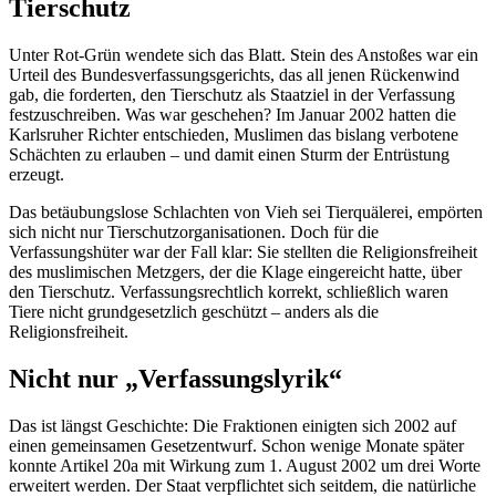
Tierschutz
Unter Rot-Grün wendete sich das Blatt. Stein des Anstoßes war ein
Urteil des Bundesverfassungsgerichts, das all jenen Rückenwind
gab, die forderten, den Tierschutz als Staatziel in der Verfassung
festzuschreiben. Was war geschehen? Im Januar 2002 hatten die
Karlsruher Richter entschieden, Muslimen das bislang verbotene
Schächten zu erlauben – und damit einen Sturm der Entrüstung
erzeugt.
Das betäubungslose Schlachten von Vieh sei Tierquälerei, empörten
sich nicht nur Tierschutzorganisationen. Doch für die
Verfassungshüter war der Fall klar: Sie stellten die Religionsfreiheit
des muslimischen Metzgers, der die Klage eingereicht hatte, über
den Tierschutz. Verfassungsrechtlich korrekt, schließlich waren
Tiere nicht grundgesetzlich geschützt – anders als die
Religionsfreiheit.
Nicht nur „Verfassungslyrik“
Das ist längst Geschichte: Die Fraktionen einigten sich 2002 auf
einen gemeinsamen Gesetzentwurf. Schon wenige Monate später
konnte Artikel 20a mit Wirkung zum 1. August 2002 um drei Worte
erweitert werden. Der Staat verpflichtet sich seitdem, die natürliche