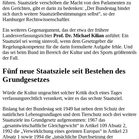
führen. Staatsziele verschöben die Macht von den Parlamenten zu
den Gerichten, gibt er darin zu bedenken: „Der Bundestag bindet
sich durch weitere Staatszielbestimmungen selbst“, so der
Hamburger Rechtswissenschaftler.
Ein weiteres Gegenargument, das der etwa der frühere
Landesverfassungsrichter
Prof. Dr. Michael Kilian
anführt: Ein
Staatsziel sei wenig sinnvoll, wenn dem Gesetzgeber die
Regelungskompetenz für die darin formulierte Aufgabe fehle. Und
das sei beim Bund im Bereich der Kultur und des Sports größtenteils
der Fall.
Fünf neue Staatsziele seit Bestehen des
Grundgesetzes
Würde die Kultur ungeachtet solcher Kritik doch eines Tages
verfassungsrechtlich verankert, wäre es das sechste Staatsziel.
Bislang hat der Bundestag seit 1949 hat neben dem Schutz der
natürlichen Lebensgrundlagen und dem Tierschutz noch drei weitere
Staatsziele ins Grundgesetz aufgenommen: 1967 das
„gesamtwirtschaftliche Gleichgewicht“ in Artikel 109 Absatz 2,
1992 die „Verwirklichung eines geeinten Europas“ in Artikel 23
Absatz 1 sowie 1994 die „tatsächliche Durchsetzung der