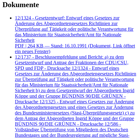
Dokumente
12/1324 - Gesetzentwurf: Entwurf eines Gesetzes zur
Änderung des Abgeordnetengesetzes Richtlinien zur
Überprüfung auf Tätigkeit oder politische Verantwortung für
das Ministerium für Staatssicherheit/Amt für Nationale
Sicherheit
PDF
| 264 KB — Stand: 16.10.1991
(Dokument, Link öffnet
ein neues Fenster)
12/1737 - Beschlussempfehlung und Bericht: a) zu dem
Gesetzentwurf und Antrag der Fraktionen der CDU/CSU,
SPD und FDP - Drucksache 12/1324 - Entwurf eines
Gesetzes zur Änderung des Abgeordnetengesetzes Richtlinien
zur Überprüfung auf Tätigkeit oder politische Verantwortung
für das Ministerium für Staatssicherheit/Amt für Nationale
Sicherheit b) zu dem Gesetzentwurf der Abgeordneten Ingrid
Köppe und der Gruppe BÜNDNIS 90/DIE GRÜNEN -
Drucksache 12/1325 - Entwurf eines Gesetzes zur Änderung
des Abgeordnetengesetzes und eines Gesetzes zur Änderung
des Bundesministergesetzes (Stasi-Überprüfungsgesetz) c) zu
dem Antrag der Abgeordneten Ingrid Köppe und der Gruppe
BÜNDNIS 90/DIE GRÜNEN - Drucksache 12/586 -
Vollständige Überprüfung von Mitgliedern des Deutschen
Bundestages und der Bundesregierung auf mögliche Stasi-