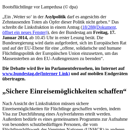
Bootsflüchtlinge vor Lampedusa (© dpa)
„Ein ‚Weiter so‘ in der
Asylpolitik
darf es angesichts der
Zehntausenden Toten als Opfer dieser Politik nicht geben.“ Das
schreibt die Linksfraktion in einem Antrag (
18/288
(Dokument,
öffnet ein neues Fenster)
), den der Bundestag am
Freitag, 17.
Januar 2014,
ab 10.45 Uhr in erster Lesung berät. Die
Bundesregierung wird darin aufgefordert, sich im Europäischen Rat
und auf der EU-Ebene für eine „offene, solidarische und humane
Flüchtlingspolitik der Europäischen Union einzusetzen, um das
Massensterben an den EU-Außengrenzen zu beenden“.
Die Debatte wird
live
im Parlamentsfernsehen, im Internet auf
www.bundestag.de
(Interner Link)
und auf mobilen Endgeräten
übertragen.
„Sichere Einreisemöglichkeiten schaffen“
Nach Ansicht der Linksfraktion müssen sichere
Einreisemöglichkeiten für Flüchtlinge geschaffen werden, indem
Visa zur Durchführung eines Asylverfahrens erteilt werden.
Außerdem bedürfe es eines gemeinsamen Programms zur Aufnahme
von besonders schutzbedürftigen Personen, die vom
Flüchtlingshilfswerk der Vereinten Nationen (UNHCR) in anderen