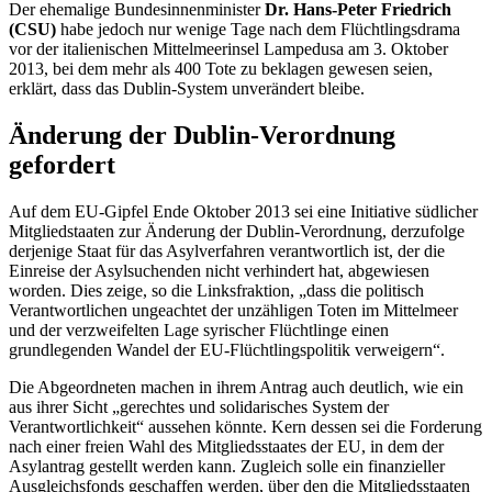
Der ehemalige Bundesinnenminister
Dr. Hans-Peter Friedrich
(CSU)
habe jedoch nur wenige Tage nach dem Flüchtlingsdrama
vor der italienischen Mittelmeerinsel Lampedusa am 3. Oktober
2013, bei dem mehr als 400 Tote zu beklagen gewesen seien,
erklärt, dass das
Dublin
-System unverändert bleibe.
Änderung der
Dublin
-Verordnung
gefordert
Auf dem EU-Gipfel Ende Oktober 2013 sei eine Initiative südlicher
Mitgliedstaaten zur Änderung der
Dublin
-Verordnung, derzufolge
derjenige Staat für das Asylverfahren verantwortlich ist, der die
Einreise der Asylsuchenden nicht verhindert hat, abgewiesen
worden. Dies zeige, so die Linksfraktion, „dass die politisch
Verantwortlichen ungeachtet der unzähligen Toten im Mittelmeer
und der verzweifelten Lage syrischer Flüchtlinge einen
grundlegenden Wandel der EU-Flüchtlingspolitik verweigern“.
Die Abgeordneten machen in ihrem Antrag auch deutlich, wie ein
aus ihrer Sicht „gerechtes und solidarisches System der
Verantwortlichkeit“ aussehen könnte. Kern dessen sei die Forderung
nach einer freien Wahl des Mitgliedsstaates der EU, in dem der
Asylantrag gestellt werden kann. Zugleich solle ein finanzieller
Ausgleichs
fonds
geschaffen werden, über den die Mitgliedsstaaten