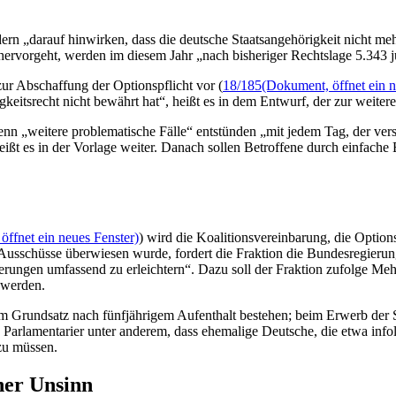
n „darauf hinwirken, dass die deutsche Staatsangehörigkeit nicht meh
ervorgeht, werden im diesem Jahr „nach bisheriger Rechtslage 5.343 j
ur Abschaffung der Optionspflicht vor (
18/185
(Dokument, öffnet ein n
gkeitsrecht nicht bewährt hat“, heißt es in dem Entwurf, der zur weit
 „weitere problematische Fälle“ entstünden „mit jedem Tag, der verstr
ißt es in der Vorlage weiter. Danach sollen Betroffene durch einfache
öffnet ein neues Fenster)
) wird die Koalitionsvereinbarung, die Option
die Ausschüsse überwiesen wurde, fordert die Fraktion die Bundesregieru
erungen umfassend zu erleichtern“. Dazu soll der Fraktion zufolge Me
 werden.
 Grundsatz nach fünfjährigem Aufenthalt bestehen; beim Erwerb der St
Parlamentarier unter anderem, dass ehemalige Deutsche, die etwa infolg
 zu müssen.
cher Unsinn