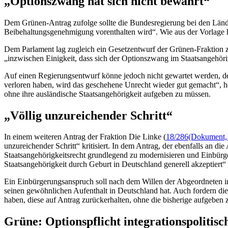
„Optionszwang hat sich nicht bewährt“
Dem Grünen-Antrag zufolge sollte die Bundesregierung bei den Länder
Beibehaltungsgenehmigung vorenthalten wird“. Wie aus der Vorlage h
Dem Parlament lag zugleich ein Gesetzentwurf der Grünen-Fraktion z
„inzwischen Einigkeit, dass sich der Optionszwang im Staatsangehöri
Auf einen Regierungsentwurf könne jedoch nicht gewartet werden, denn
verloren haben, wird das geschehene Unrecht wieder gut gemacht“, he
ohne ihre ausländische Staatsangehörigkeit aufgeben zu müssen.
„Völlig unzureichender Schritt“
In einem weiteren Antrag der Fraktion Die Linke (
18/286
(Dokument, 
unzureichender Schritt“ kritisiert. In dem Antrag, der ebenfalls an 
Staatsangehörigkeitsrecht grundlegend zu modernisieren und Einbürg
Staatsangehörigkeit durch Geburt in Deutschland generell akzeptiert“
Ein Einbürgerungsanspruch soll nach dem Willen der Abgeordneten im
seinen gewöhnlichen Aufenthalt in Deutschland hat. Auch fordern die 
haben, diese auf Antrag zurückerhalten, ohne die bisherige aufgeben
Grüne: Optionspflicht integrationspolitis