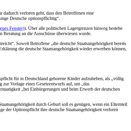
r dadurch verloren geht, dass den Betroffenen eine
unge Deutsche optionspflichtig“.
eues Fenster)
). Über alle politischen Lagergrenzen hinweg bestehe
eren Beratung an die Ausschüsse überwiesen wurde.
eicht“. Soweit Betroffene „die deutsche Staatsangehörigkeit bereits
 Erklärung die deutsche Staatsangehörigkeit wieder erwerben können,
spflicht für in Deutschland geborene Kinder aufzuheben, als „völlig
ng zur Vorlage eines Gesetzentwurfs auf, um „das
hrstaatigkeit „bei Einbürgerungen und beim Erwerb der deutschen
aatsangehörigkeit durch Geburt soll es genügen, wenn ein Elternteil
e der Optionspflicht ihre deutsche Staatsangehörigkeit verloren