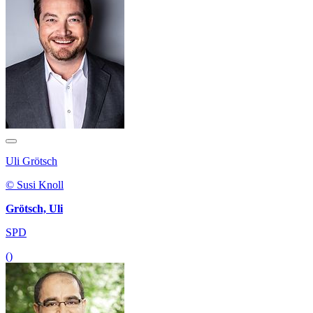
Uli Grötsch
© Susi Knoll
Grötsch, Uli
SPD
()