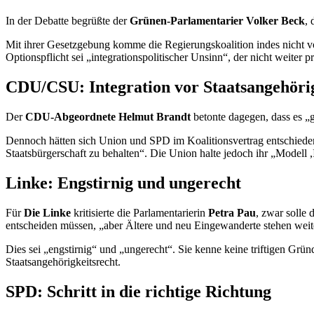
In der Debatte begrüßte der
Grünen-Parlamentarier Volker Beck
, 
Mit ihrer Gesetzgebung komme die Regierungskoalition indes nicht 
Optionspflicht sei „integrationspolitischer Unsinn“, der nicht weiter p
CDU/CSU: Integration vor Staatsangehöri
Der
CDU-Abgeordnete Helmut Brandt
betonte dagegen, dass es „
Dennoch hätten sich Union und SPD im Koalitionsvertrag entschieden,
Staatsbürgerschaft zu behalten“. Die Union halte jedoch ihr „Modell ,I
Linke: Engstirnig und ungerecht
Für
Die Linke
kritisierte die Parlamentarierin
Petra Pau
, zwar solle
entscheiden müssen, „aber Ältere und neu Eingewanderte stehen weit
Dies sei „engstirnig“ und „ungerecht“. Sie kenne keine triftigen Grü
Staatsangehörigkeitsrecht.
SPD: Schritt in die richtige Richtung