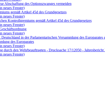
is zur Abschaffung des Optionszwanges vermeiden
in neues Fenster)
remiums gemäß Artikel 45d des Grundgesetzes
in neues Fenster)
ischen Kontrollgremiums gemäß Artikel 45d des Grundgesetzes
in neues Fenster)
 Geschäftsordnung
in neues Fenster)
k Deutschland in der Parlamentarischen Versammlung des Europarates g
mmlung des Europarates
in neues Fenster)
ng durch den Wehrbeauftragten - Drucksache 17/12050 - Jahresbericht 
in neues Fenster)