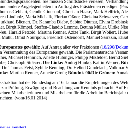
 Bundestagspräsidenten. Sie müssen Schriftstücke verlesen, Verhandlu
und andere Angelegenheiten im Auftrag des Präsidenten erledigen (Pa
homas Gebhart, Cemile Giousouf, Christian Haase, Mark Helfrich, Al
 Lindholz, Maria Michalk, Florian Oßner, Christina Schwarzer, Carol
urkhard Blienert, Dr. Karamba Diaby, Sabine Dittmar, Elvira Drobinski
, Birgit Kömpel, Steffen-Claudio Lemme, Bettina Müller, Ulrike Niss
Neu, Harald Petzold, Martina Renner, Azize Tank, Birgit Wöllert, Hu
 Mutlu, Omid Nouripour, Friedrich Ostendorff, Manuel Sarrazin, Elisa
Europarates gewählt:
Auf Antrag aller vier Fraktionen (
18/290
(Dokume
en Versammlung des Europarates gewählt. Die Parlamentarische Versamm
cher, Michael Hennrich, Anette Hübinger, Philipp Mißfelder, Bernd Si
be, Christoph Strässer;
Die Linke:
Andrej Hunko, Katrin Werner;
Bün
 Dr. Thomas Feist, Sybille Benning, Dr. Helind Gundelach, Volkmar V
inke:
Martina Renner, Annette Groth;
Bündnis 90/Die Grünen:
Annale
ksfraktion hat der Bundestag am 16. Januar die Empfehlungen des Weh
g zur Prüfung, Erwägung und Beachtung zur Kenntnis gebracht. Auf Em
inen Mitarbeiterinnen und Mitarbeitern für die Arbeit im Berichtsjah
richten. (vom/16.01.2014)
neues Fenster)