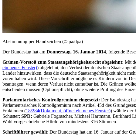
Abstimmung per Handzeichen (© pa/dpa)
Der Bundestag hat am
Donnerstag, 16. Januar 2014
, folgende Besc
Grünen-Vorstoß zum Staatsangehörigkeitsrecht abgelehnt:
Mit de
ein neues Fenster)
) abgelehnt, den Verlust der deutschen Staatsangeh
Länder hinzuwirken, dass die deutsche Staatsangehörigkeit nicht meh
vorenthalten wird. Diese Vorschrift ermögliche es Kindern von in Deu
beantragen, wenn deren Verlust nicht zumutbar ist. Die Grünen wollten
entscheiden müssen (Optionspflicht), ohne weitere Prüfung des Einzelf
Parlamentarisches Kontrollgremium eingesetzt:
Der Bundestag hat 
Parlamentarisches Kontrollgremium nach Artikel 45d des Grundgesetzes 
Fraktionen (
18/284
(Dokument, öffnet ein neues Fenster)
) wählte der
Schuster;
SPD:
Gabriele Fograscher, Michael Hartmann, Burkhard L
Wahl vorgeschriebene Hürde von mindestens 316 Stimmen.
Schriftführer gewählt
: Der Bundestag hat am 16. Januar auf der Gr