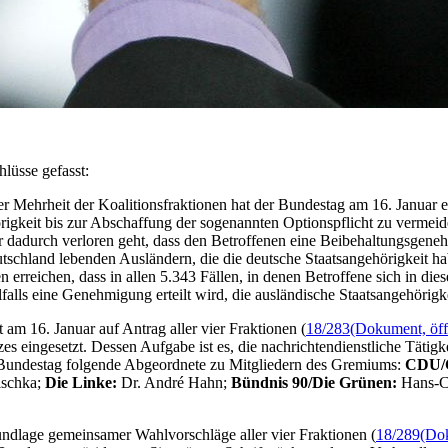
hlüsse gefasst:
r Mehrheit der Koalitionsfraktionen hat der Bundestag am 16. Januar
örigkeit bis zur Abschaffung der sogenannten Optionspflicht zu vermeid
r dadurch verloren geht, dass den Betroffenen eine Beibehaltungsgene
tschland lebenden Ausländern, die die deutsche Staatsangehörigkeit ha
 erreichen, dass in allen 5.343 Fällen, in denen Betroffene sich in die
alls eine Genehmigung erteilt wird, die ausländische Staatsangehörigke
am 16. Januar auf Antrag aller vier Fraktionen (
18/283
(Dokument, öffn
eingesetzt. Dessen Aufgabe ist es, die nachrichtendienstliche Tätigkei
 Bundestag folgende Abgeordnete zu Mitgliedern des Gremiums:
CDU/
ischka;
Die Linke:
Dr. André Hahn;
Bündnis 90/Die Grünen:
Hans-Ch
undlage gemeinsamer Wahlvorschläge aller vier Fraktionen (
18/289
(Dok