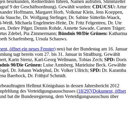
ngen beurkunden, Rednerlisten führen, Namen aufrufen, Stimmzettel
ragraf 9 der Geschäftsordnung). Gewählt wurden:
CDU/CSU:
Artur
exander Hoffmann, Margaret Horb, Volkmar Klein, Jens Koeppen,
a Stauche, Dr. Wolfgang Stefinger, Dr. Sabine Sütterlin-Waack,
-Weiß, Michaela Engelmeier-Heite, Dr. Fritz Felgentreu, Dr. Ute
en, Detlev Pilger, Dennis Rohde, Annette Sawade, Carsten Träger;
bertus Zdebel, Pia Zimmermann;
Bündnis 90/Die Grünen:
Katharina
beth Scharfenberg, Ursula Schauws.
nt, öffnet ein neues Fenster)
neu) hat der Bundestag am 16. Januar
lung tagt bereits vom 27. bis 31. Januar in Straßburg. Gewählt
ebert, Karin Strenz, Karl-Georg Wellmann, Tobias Zech;
SPD:
Doris
dnis 90/Die Grünen:
Luise Amtsberg, Marieluise Beck. Gewählte
ogel, Dr. Johann Wadephul, Dr. Volker Ullrich;
SPD:
Dr. Karamba
na Baerbock, Dr. Frithjof Schmidt.
rbeauftragten Hellmut Königshaus in dessen Jahresbericht 2012
pfehlung des Verteidigungsausschusses (
18/297
(Dokument, öffnet
r und bat die Bundesregierung, dem Verteidigungsausschuss über