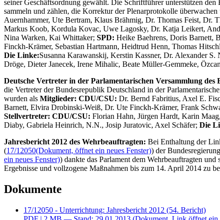
seiner Geschäftsordnung gewählt. Die Schriftführer unterstützen den
sammeln und zählen, die Korrektur der Plenarprotokolle überwachen 
Auernhammer, Ute Bertram, Klaus Brähmig, Dr. Thomas Feist, Dr. T
Markus Koob, Kordula Kovac, Uwe Lagosky, Dr. Katja Leikert, Andrea
Nina Warken, Kai Whittaker;
SPD:
Heike Baehrens, Doris Barnett, B
Finckh-Krämer, Sebastian Hartmann, Heidtrud Henn, Thomas Hitschler
Die Linke:
Susanna Karawanskij, Kerstin Kassner, Dr. Alexander S. 
Dröge, Dieter Janecek, Irene Mihalic, Beate Müller-Gemmeke, Özcan
Deutsche Vertreter in der Parlamentarischen Versammlung des 
die Vertreter der Bundesrepublik Deutschland in der Parlamentarisch
wurden als
Mitglieder: CDU/CSU:
Dr. Bernd Fabritius, Axel E. Fis
Barnett, Elvira Drobinski-Weiß, Dr. Ute Finckh-Krämer, Frank Schwa
Stellvertreter: CDU/CSU:
Florian Hahn, Jürgen Hardt, Karin Maag,
Diaby, Gabriela Heinrich, N.N., Josip Juratovic, Axel Schäfer;
Die L
Jahresbericht 2012 des Wehrbeauftragten:
Bei Enthaltung der Lin
(
17/12050
(Dokument, öffnet ein neues Fenster)
) der Bundesregierun
ein neues Fenster)
) dankte das Parlament dem Wehrbeauftragten und se
Ergebnisse und vollzogene Maßnahmen bis zum 14. April 2014 zu be
Dokumente
17/12050 - Unterrichtung: Jahresbericht 2012 (54. Bericht)
PDF
| 2 MB — Stand: 29.01.2013
(Dokument, Link öffnet ein 