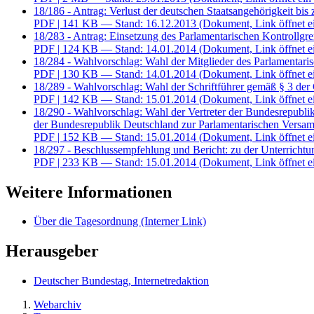
18/186 - Antrag: Verlust der deutschen Staatsangehörigkeit b
PDF
| 141 KB — Stand: 16.12.2013
(Dokument, Link öffnet e
18/283 - Antrag: Einsetzung des Parlamentarischen Kontrollg
PDF
| 124 KB — Stand: 14.01.2014
(Dokument, Link öffnet e
18/284 - Wahlvorschlag: Wahl der Mitglieder des Parlamentar
PDF
| 130 KB — Stand: 14.01.2014
(Dokument, Link öffnet e
18/289 - Wahlvorschlag: Wahl der Schriftführer gemäß § 3 der
PDF
| 142 KB — Stand: 15.01.2014
(Dokument, Link öffnet e
18/290 - Wahlvorschlag: Wahl der Vertreter der Bundesrepubli
der Bundesrepublik Deutschland zur Parlamentarischen Versa
PDF
| 152 KB — Stand: 15.01.2014
(Dokument, Link öffnet e
18/297 - Beschlussempfehlung und Bericht: zu der Unterrichtu
PDF
| 233 KB — Stand: 15.01.2014
(Dokument, Link öffnet e
Weitere Informationen
Über die Tagesordnung
(Interner Link)
Herausgeber
Deutscher Bundestag, Internetredaktion
Webarchiv