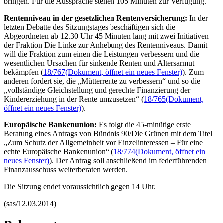
bringen. Für die Aussprache stehen 105 Minuten zur Verfügung.
Rentenniveau in der gesetzlichen Rentenversicherung:
In der
letzten Debatte des Sitzungstages beschäftigen sich die
Abgeordneten ab 12.30 Uhr 45 Minuten lang mit zwei Initiativen
der Fraktion Die Linke zur Anhebung des Rentenniveaus. Damit
will die Fraktion zum einen die Leistungen verbessern und die
wesentlichen Ursachen für sinkende Renten und Altersarmut
bekämpfen (
18/767
(Dokument, öffnet ein neues Fenster)
). Zum
anderen fordert sie, die „Mütterrente zu verbessern“ und so die
„vollständige Gleichstellung und gerechte Finanzierung der
Kindererziehung in der Rente umzusetzen“ (
18/765
(Dokument,
öffnet ein neues Fenster)
).
Europäische Bankenunion:
Es folgt die 45-minütige erste
Beratung eines Antrags von Bündnis 90/Die Grünen mit dem Titel
„Zum Schutz der Allgemeinheit vor Einzelinteressen – Für eine
echte Europäische Bankenunion“ (
18/774
(Dokument, öffnet ein
neues Fenster)
). Der Antrag soll anschließend im federführenden
Finanzausschuss weiterberaten werden.
Die Sitzung endet voraussichtlich gegen 14 Uhr.
(sas/12.03.2014)