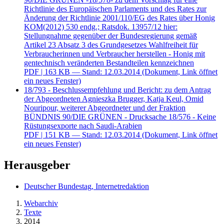
Richtlinie des Europäischen Parlaments und des Rates zur
Änderung der Richtlinie 2001/110/EG des Rates über Honig
KOM(2012) 530 endg.; Ratsdok. 13957/12 hier:
Stellungnahme gegenüber der Bundesregierung gemäß
Artikel 23 Absatz 3 des Grundgesetzes Wahlfreiheit für
Verbraucherinnen und Verbraucher herstellen - Honig mit
gentechnisch veränderten Bestandteilen kennzeichnen
PDF
| 163 KB — Stand: 12.03.2014
(Dokument, Link öffnet
ein neues Fenster)
18/793 - Beschlussempfehlung und Bericht: zu dem Antrag
der Abgeordneten Agnieszka Brugger, Katja Keul, Omid
Nouripour, weiterer Abgeordneter und der Fraktion
BÜNDNIS 90/DIE GRÜNEN - Drucksache 18/576 - Keine
Rüstungsexporte nach Saudi-Arabien
PDF
| 151 KB — Stand: 12.03.2014
(Dokument, Link öffnet
ein neues Fenster)
Herausgeber
Deutscher Bundestag, Internetredaktion
Webarchiv
Texte
2014