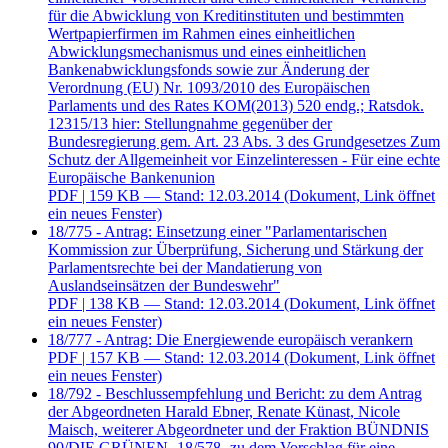
für die Abwicklung von Kreditinstituten und bestimmten
Wertpapierfirmen im Rahmen eines einheitlichen
Abwicklungsmechanismus und eines einheitlichen
Bankenabwicklungsfonds sowie zur Änderung der
Verordnung (EU) Nr. 1093/2010 des Europäischen
Parlaments und des Rates KOM(2013) 520 endg.; Ratsdok.
12315/13 hier: Stellungnahme gegenüber der
Bundesregierung gem. Art. 23 Abs. 3 des Grundgesetzes Zum
Schutz der Allgemeinheit vor Einzelinteressen - Für eine echte
Europäische Bankenunion
PDF
| 159 KB — Stand: 12.03.2014
(Dokument, Link öffnet
ein neues Fenster)
18/775 - Antrag: Einsetzung einer "Parlamentarischen
Kommission zur Überprüfung, Sicherung und Stärkung der
Parlamentsrechte bei der Mandatierung von
Auslandseinsätzen der Bundeswehr"
PDF
| 138 KB — Stand: 12.03.2014
(Dokument, Link öffnet
ein neues Fenster)
18/777 - Antrag: Die Energiewende europäisch verankern
PDF
| 157 KB — Stand: 12.03.2014
(Dokument, Link öffnet
ein neues Fenster)
18/792 - Beschlussempfehlung und Bericht: zu dem Antrag
der Abgeordneten Harald Ebner, Renate Künast, Nicole
Maisch, weiterer Abgeordneter und der Fraktion BÜNDNIS
90/DIE GRÜNEN -18/578- zu dem Vorschlag für eine