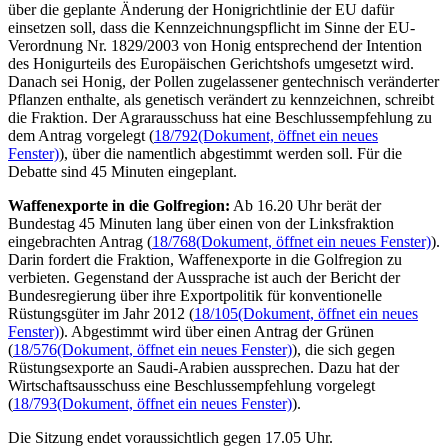
über die geplante Änderung der Honigrichtlinie der EU dafür
einsetzen soll, dass die Kennzeichnungspflicht im Sinne der EU-
Verordnung Nr. 1829/2003 von Honig entsprechend der Intention
des Honigurteils des Europäischen Gerichtshofs umgesetzt wird.
Danach sei Honig, der Pollen zugelassener gentechnisch veränderter
Pflanzen enthalte, als genetisch verändert zu kennzeichnen, schreibt
die Fraktion. Der Agrarausschuss hat eine Beschlussempfehlung zu
dem Antrag vorgelegt (
18/792
(Dokument, öffnet ein neues
Fenster)
), über die namentlich abgestimmt werden soll. Für die
Debatte sind 45 Minuten eingeplant.
Waffenexporte in die Golfregion:
Ab 16.20 Uhr berät der
Bundestag 45 Minuten lang über einen von der Linksfraktion
eingebrachten Antrag (
18/768
(Dokument, öffnet ein neues Fenster)
).
Darin fordert die Fraktion, Waffenexporte in die Golfregion zu
verbieten. Gegenstand der Aussprache ist auch der Bericht der
Bundesregierung über ihre Exportpolitik für konventionelle
Rüstungsgüter im Jahr 2012 (
18/105
(Dokument, öffnet ein neues
Fenster)
). Abgestimmt wird über einen Antrag der Grünen
(
18/576
(Dokument, öffnet ein neues Fenster)
), die sich gegen
Rüstungsexporte an Saudi-Arabien aussprechen. Dazu hat der
Wirtschaftsausschuss eine Beschlussempfehlung vorgelegt
(
18/793
(Dokument, öffnet ein neues Fenster)
).
Die Sitzung endet voraussichtlich gegen 17.05 Uhr.