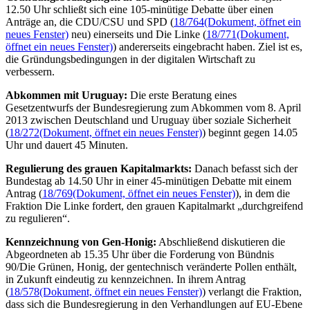
12.50 Uhr schließt sich eine 105-minütige Debatte über einen
Anträge an, die CDU/CSU und SPD (
18/764
(Dokument, öffnet ein
neues Fenster)
neu) einerseits und Die Linke (
18/771
(Dokument,
öffnet ein neues Fenster)
) andererseits eingebracht haben. Ziel ist es,
die Gründungsbedingungen in der digitalen Wirtschaft zu
verbessern.
Abkommen mit Uruguay:
Die erste Beratung eines
Gesetzentwurfs der Bundesregierung zum Abkommen vom 8. April
2013 zwischen Deutschland und Uruguay über soziale Sicherheit
(
18/272
(Dokument, öffnet ein neues Fenster)
) beginnt gegen 14.05
Uhr und dauert 45 Minuten.
Regulierung des grauen Kapitalmarkts:
Danach befasst sich der
Bundestag ab 14.50 Uhr in einer 45-minütigen Debatte mit einem
Antrag (
18/769
(Dokument, öffnet ein neues Fenster)
), in dem die
Fraktion Die Linke fordert, den grauen Kapitalmarkt „durchgreifend
zu regulieren“.
Kennzeichnung von Gen-Honig:
Abschließend diskutieren die
Abgeordneten ab 15.35 Uhr über die Forderung von Bündnis
90/Die Grünen, Honig, der gentechnisch veränderte Pollen enthält,
in Zukunft eindeutig zu kennzeichnen. In ihrem Antrag
(
18/578
(Dokument, öffnet ein neues Fenster)
) verlangt die Fraktion,
dass sich die Bundesregierung in den Verhandlungen auf EU-Ebene