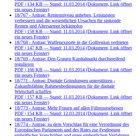
PDF
| 134 KB — Stand: 11.03.2014
(Dokument, Link öffnet
ein neues Fenster)
18/767 - Antrag: Rentenniveau anheben, Leistungen
verbessern und die wesentlichen Ursachen für sinkende
Renten und Altersarmut bekämpfen
PDF
| 158 KB — Stand: 11.03.2014
(Dokument, Link öffnet
ein neues Fenster)
18/768 - Antrag: Waffenexporte in die Golfregion verbieten
PDF
| 147 KB — Stand: 11.03.2014
(Dokument, Link öffnet
ein neues Fenster)
18/769 - Antrag: Den Grauen Kapitalmarkt durchgreifend
regulieren
PDF
| 166 KB — Stand: 11.03.2014
(Dokument, Link öffnet
ein neues Fenster)
18/771 - Antrag: Digitale Gründungen unterstützen -
Zukunftsfähige Rahmenbedingungen für die digitale
Wirtschaft schaffen
PDF
| 157 KB — Stand: 11.03.2014
(Dokument, Link öffnet
ein neues Fenster)
18/773 - Antrag: Mehr Frauen auf allen Führungsebenen
PDF
| 154 KB — Stand: 12.03.2014
(Dokument, Link öffnet
ein neues Fenster)
18/774 - Antrag: zu dem Vorschlag für eine Verordnung des
Europäischen Parlaments und des Rates zur Festlegung
einheitlicher Vorschriften und eines einheitlichen Verfahrens