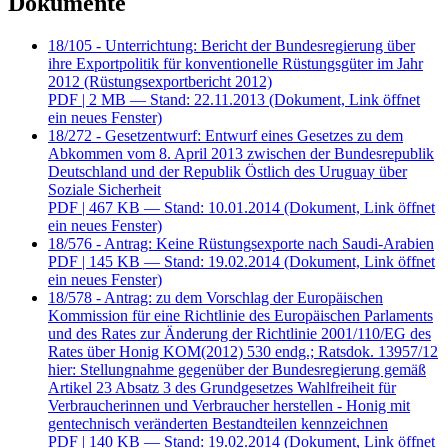
Dokumente
18/105 - Unterrichtung: Bericht der Bundesregierung über
ihre Exportpolitik für konventionelle Rüstungsgüter im Jahr
2012 (Rüstungsexportbericht 2012)
PDF
| 2 MB — Stand: 22.11.2013
(Dokument, Link öffnet
ein neues Fenster)
18/272 - Gesetzentwurf: Entwurf eines Gesetzes zu dem
Abkommen vom 8. April 2013 zwischen der Bundesrepublik
Deutschland und der Republik Östlich des Uruguay über
Soziale Sicherheit
PDF
| 467 KB — Stand: 10.01.2014
(Dokument, Link öffnet
ein neues Fenster)
18/576 - Antrag: Keine Rüstungsexporte nach Saudi-Arabien
PDF
| 145 KB — Stand: 19.02.2014
(Dokument, Link öffnet
ein neues Fenster)
18/578 - Antrag: zu dem Vorschlag der Europäischen
Kommission für eine Richtlinie des Europäischen Parlaments
und des Rates zur Änderung der Richtlinie 2001/110/EG des
Rates über Honig KOM(2012) 530 endg.; Ratsdok. 13957/12
hier: Stellungnahme gegenüber der Bundesregierung gemäß
Artikel 23 Absatz 3 des Grundgesetzes Wahlfreiheit für
Verbraucherinnen und Verbraucher herstellen - Honig mit
gentechnisch veränderten Bestandteilen kennzeichnen
PDF
| 140 KB — Stand: 19.02.2014
(Dokument, Link öffnet