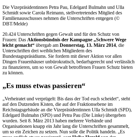
Die Vizepräsidentinnen Petra Pau, Edelgard Bulmahn und Ulla
Schmidt sowie Carola Reimann, stellvertretendes Mitglied des
Familienausschusses nehmen die Unterschriften entgegen (©
DBT/Melde)
20.424 Unterschriften gegen Gewalt und für den Schutz von
Frauen: Das
Aktionsbündnis der Kampagne „Schwere Wege
leicht gemacht“
übergab am
Donnerstag, 13. März 2014
, die
Unterschriften drei weiblichen Mitgliedern des
Bundestagspräsidiums. Sie fordern mit dieser Aktion vor allen
Dingen Frauenhäuser unbürokratisch, bedarfsgerecht und verlässlich
zu finanzieren, um so von Gewalt betroffenen Frauen Schutz bieten
zu können.
„Es muss etwas passieren“
„Verheiratet und verprügelt: Bis dass der Tod euch scheidet“, steht
auf den Dutzenden Kisten, die auf der Fraktionsebene im
Reichstagsgebäude an die Vizepräsidentinnen Ulla Schmidt (SPD),
Edelgard Bulmahn (SPD) und Petra Pau (Die Linke) übergeben
wurden. Seit 8. März 2013 haben mehrere Verbände und
Organisationen knapp ein Jahr lang die Unterschriften gesammelt,
um so ein Zeichen zu setzen. Nun solle die Politik handeln. „Es