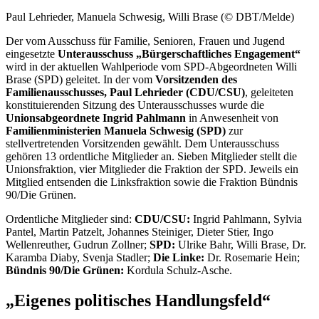
Paul Lehrieder, Manuela Schwesig, Willi Brase (© DBT/Melde)
Der vom Ausschuss für Familie, Senioren, Frauen und Jugend
eingesetzte
Unterausschuss „Bürgerschaftliches
Engagement
“
wird in der aktuellen Wahlperiode vom SPD-Abgeordneten Willi
Brase (SPD) geleitet. In der vom
Vorsitzenden des
Familienausschusses, Paul Lehrieder (CDU/CSU)
, geleiteten
konstituierenden Sitzung des Unterausschusses wurde die
Unionsabgeordnete Ingrid Pahlmann
in Anwesenheit von
Familienministerien Manuela Schwesig (SPD)
zur
stellvertretenden Vorsitzenden gewählt. Dem Unterausschuss
gehören 13 ordentliche Mitglieder an. Sieben Mitglieder stellt die
Unionsfraktion, vier Mitglieder die Fraktion der SPD. Jeweils ein
Mitglied entsenden die Linksfraktion sowie die Fraktion Bündnis
90/Die Grünen.
Ordentliche Mitglieder sind:
CDU/CSU:
Ingrid Pahlmann, Sylvia
Pantel, Martin Patzelt, Johannes Steiniger, Dieter Stier, Ingo
Wellenreuther, Gudrun Zollner;
SPD:
Ulrike Bahr, Willi Brase, Dr.
Karamba Diaby, Svenja Stadler;
Die Linke:
Dr. Rosemarie Hein;
Bündnis 90/Die Grünen:
Kordula Schulz-Asche.
„Eigenes politisches Handlungsfeld“