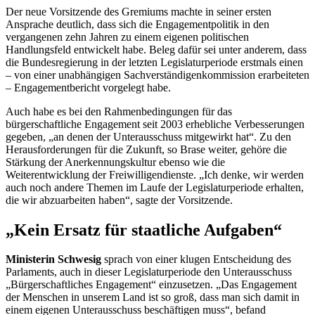
Der neue Vorsitzende des Gremiums machte in seiner ersten
Ansprache deutlich, dass sich die
Engagement
politik in den
vergangenen zehn Jahren zu einem eigenen politischen
Handlungsfeld entwickelt habe. Beleg dafür sei unter anderem, dass
die Bundesregierung in der letzten Legislaturperiode erstmals einen
– von einer unabhängigen Sachverständigenkommission erarbeiteten
–
Engagement
bericht vorgelegt habe.
Auch habe es bei den Rahmenbedingungen für das
bürgerschaftliche
Engagement
seit 2003 erhebliche Verbesserungen
gegeben, „an denen der Unterausschuss mitgewirkt hat“. Zu den
Herausforderungen für die Zukunft, so Brase weiter, gehöre die
Stärkung der Anerkennungskultur ebenso wie die
Weiterentwicklung der Freiwilligendienste. „Ich denke, wir werden
auch noch andere Themen im Laufe der Legislaturperiode erhalten,
die wir abzuarbeiten haben“, sagte der Vorsitzende.
„Kein Ersatz für staatliche Aufgaben“
Ministerin Schwesig
sprach von einer klugen Entscheidung des
Parlaments, auch in dieser Legislaturperiode den Unterausschuss
„Bürgerschaftliches
Engagement
“ einzusetzen. „Das
Engagement
der Menschen in unserem Land ist so groß, dass man sich damit in
einem eigenen Unterausschuss beschäftigen muss“, befand