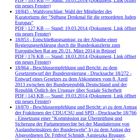
PDF
| 165 KB — Stand: 18.03.2014
(Dokument, Link öffnet
ein neues Fenster)
18/845 - Wahlvorschlag: Wahl der Mitglieder des
Kuratoriums der "Stiftung Denkmal für die ermordeten Juden
Europas"
PDF
| 127 KB — Stand: 19.03.2014
(Dokument, Link öffnet
ein neues Fenster)
18/853 - Entschließungsantrag: zu der Abgabe einer
Regierungserklärung durch die Bundeskanzlerin zum
Europäischen Rat am 20./21. März 2014 in Brüssel
PDF
| 176 KB — Stand: 18.03.2014
(Dokument, Link öffnet
ein neues Fenster)
18/864 - Beschlussempfehlung und Bericht: zu dem
Gesetzentwurf der Bundesregierung - Drucksache 18/272 -
Entwurf eines Gesetzes zu dem Abkommen vom 8. April
2013 zwischen der Bundesrepublik Deutschland und der
Republik Östlich des Uruguay über Soziale Sicherheit
PDF
| 143 KB — Stand: 19.03.2014
(Dokument, Link öffnet
ein neues Fenster)
18/870 - Beschlussempfehlung und Bericht: a) zu dem Antrag
der Fraktionen der CDU/CSU und SPD - Drucksache 18/766
- Einsetzung einer "Kommission zur Überprüfung und
Sicherung der Parlamentsrechte bei der Mandatierung von
Auslandseinsätzen der Bundeswehr" b) zu dem Antrag der
Abgeordneten Dr. Frithjof Schmidt, Agnieszka Brugger,