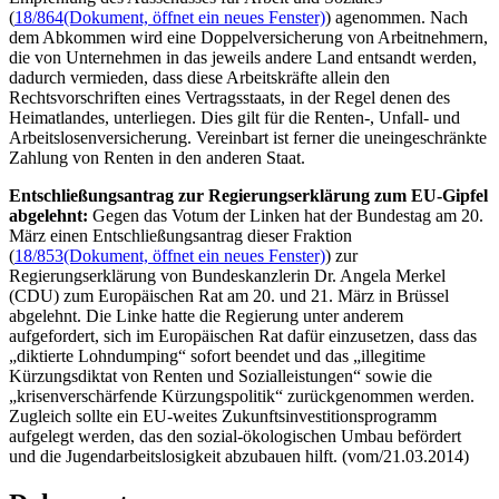
(
18/864
(Dokument, öffnet ein neues Fenster)
) agenommen. Nach
dem Abkommen wird eine Doppelversicherung von Arbeitnehmern,
die von Unternehmen in das jeweils andere Land entsandt werden,
dadurch vermieden, dass diese Arbeitskräfte allein den
Rechtsvorschriften eines Vertragsstaats, in der Regel denen des
Heimatlandes, unterliegen. Dies gilt für die Renten-, Unfall- und
Arbeitslosenversicherung. Vereinbart ist ferner die uneingeschränkte
Zahlung von Renten in den anderen Staat.
Entschließungsantrag zur Regierungserklärung zum EU-Gipfel
abgelehnt:
Gegen das Votum der Linken hat der Bundestag am 20.
März einen Entschließungsantrag dieser Fraktion
(
18/853
(Dokument, öffnet ein neues Fenster)
) zur
Regierungserklärung von Bundeskanzlerin Dr. Angela Merkel
(CDU) zum Europäischen Rat am 20. und 21. März in Brüssel
abgelehnt. Die Linke hatte die Regierung unter anderem
aufgefordert, sich im Europäischen Rat dafür einzusetzen, dass das
„diktierte Lohndumping“ sofort beendet und das „illegitime
Kürzungsdiktat von Renten und Sozialleistungen“ sowie die
„krisenverschärfende Kürzungspolitik“ zurückgenommen werden.
Zugleich sollte ein EU-weites Zukunftsinvestitionsprogramm
aufgelegt werden, das den sozial-ökologischen Umbau befördert
und die Jugendarbeitslosigkeit abzubauen hilft. (vom/21.03.2014)