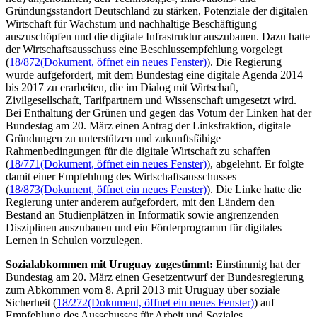
Gründungsstandort Deutschland zu stärken, Potenziale der digitalen
Wirtschaft für Wachstum und nachhaltige Beschäftigung
auszuschöpfen und die digitale Infrastruktur auszubauen. Dazu hatte
der Wirtschaftsausschuss eine Beschlussempfehlung vorgelegt
(
18/872
(Dokument, öffnet ein neues Fenster)
). Die Regierung
wurde aufgefordert, mit dem Bundestag eine digitale Agenda 2014
bis 2017 zu erarbeiten, die im Dialog mit Wirtschaft,
Zivilgesellschaft, Tarifpartnern und Wissenschaft umgesetzt wird.
Bei Enthaltung der Grünen und gegen das Votum der Linken hat der
Bundestag am 20. März einen Antrag der Linksfraktion, digitale
Gründungen zu unterstützen und zukunftsfähige
Rahmenbedingungen für die digitale Wirtschaft zu schaffen
(
18/771
(Dokument, öffnet ein neues Fenster)
), abgelehnt. Er folgte
damit einer Empfehlung des Wirtschaftsausschusses
(
18/873
(Dokument, öffnet ein neues Fenster)
). Die Linke hatte die
Regierung unter anderem aufgefordert, mit den Ländern den
Bestand an Studienplätzen in Informatik sowie angrenzenden
Disziplinen auszubauen und ein Förderprogramm für digitales
Lernen in Schulen vorzulegen.
Sozialabkommen mit Uruguay zugestimmt:
Einstimmig hat der
Bundestag am 20. März einen Gesetzentwurf der Bundesregierung
zum Abkommen vom 8. April 2013 mit Uruguay über soziale
Sicherheit (
18/272
(Dokument, öffnet ein neues Fenster)
) auf
Empfehlung des Ausschusses für Arbeit und Soziales