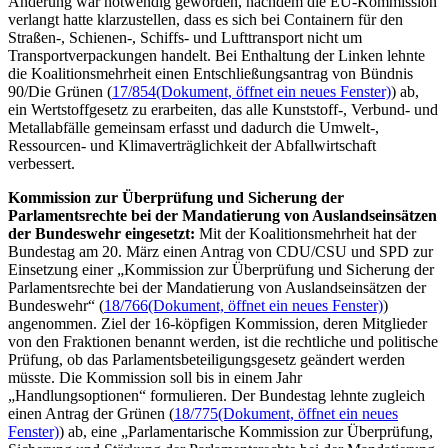
Änderung war notwendig geworden, nachdem die EU-Kommission
verlangt hatte klarzustellen, dass es sich bei Containern für den
Straßen-, Schienen-, Schiffs- und Lufttransport nicht um
Transportverpackungen handelt. Bei Enthaltung der Linken lehnte
die Koalitionsmehrheit einen Entschließungsantrag von Bündnis
90/Die Grünen (
17/854
(Dokument, öffnet ein neues Fenster)
) ab,
ein Wertstoffgesetz zu erarbeiten, das alle Kunststoff-, Verbund- und
Metallabfälle gemeinsam erfasst und dadurch die Umwelt-,
Ressourcen- und Klimaverträglichkeit der Abfallwirtschaft
verbessert.
Kommission zur Überprüfung und Sicherung der
Parlamentsrechte bei der Mandatierung von Auslandseinsätzen
der Bundeswehr eingesetzt:
Mit der Koalitionsmehrheit hat der
Bundestag am 20. März einen Antrag von CDU/CSU und SPD zur
Einsetzung einer „Kommission zur Überprüfung und Sicherung der
Parlamentsrechte bei der Mandatierung von Auslandseinsätzen der
Bundeswehr“ (
18/766
(Dokument, öffnet ein neues Fenster)
)
angenommen. Ziel der 16-köpfigen Kommission, deren Mitglieder
von den Fraktionen benannt werden, ist die rechtliche und politische
Prüfung, ob das Parlamentsbeteiligungsgesetz geändert werden
müsste. Die Kommission soll bis in einem Jahr
„Handlungsoptionen“ formulieren. Der Bundestag lehnte zugleich
einen Antrag der Grünen (
18/775
(Dokument, öffnet ein neues
Fenster)
) ab, eine „Parlamentarische Kommission zur Überprüfung,