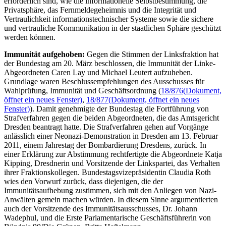
erforderlich sind, wie die informationelle Selbstbestimmung, die
Privatsphäre, das Fernmeldegeheimnis und die Integrität und
Vertraulichkeit informationstechnischer Systeme sowie die sichere
und vertrauliche Kommunikation in der staatlichen Sphäre geschützt
werden können.
Immunität aufgehoben:
Gegen die Stimmen der Linksfraktion hat
der Bundestag am 20. März beschlossen, die Immunität der Linke-
Abgeordneten Caren Lay und Michael Leutert aufzuheben.
Grundlage waren Beschlussempfehlungen des Ausschusses für
Wahlprüfung, Immunität und Geschäftsordnung (
18/876
(Dokument,
öffnet ein neues Fenster)
,
18/877
(Dokument, öffnet ein neues
Fenster)
). Damit genehmigte der Bundestag die Fortführung von
Strafverfahren gegen die beiden Abgeordneten, die das Amtsgericht
Dresden beantragt hatte. Die Strafverfahren gehen auf Vorgänge
anlässlich einer Neonazi-Demonstration in Dresden am 13. Februar
2011, einem Jahrestag der Bombardierung Dresdens, zurück. In
einer Erklärung zur Abstimmung rechtfertigte die Abgeordnete Katja
Kipping, Dresdnerin und Vorsitzende der Linkspartei, das Verhalten
ihrer Fraktionskollegen. Bundestagsvizepräsidentin Claudia Roth
wies den Vorwurf zurück, dass diejenigen, die der
Immunitätsaufhebung zustimmen, sich mit den Anliegen von Nazi-
Anwälten gemein machen würden. In diesem Sinne argumentierten
auch der Vorsitzende des Immunitätsausschusses, Dr. Johann
Wadephul, und die Erste Parlamentarische Geschäftsführerin von