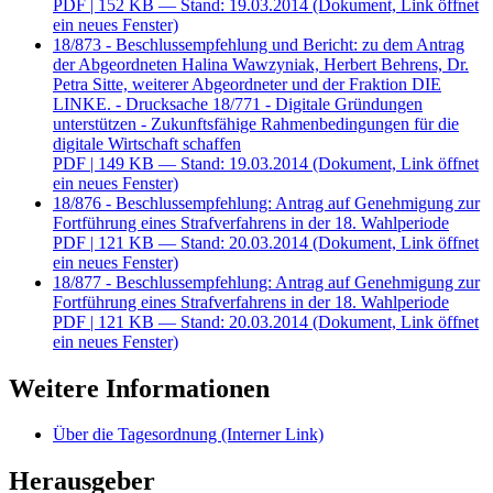
PDF
| 152 KB — Stand: 19.03.2014
(Dokument, Link öffnet
ein neues Fenster)
18/873 - Beschlussempfehlung und Bericht: zu dem Antrag
der Abgeordneten Halina Wawzyniak, Herbert Behrens, Dr.
Petra Sitte, weiterer Abgeordneter und der Fraktion DIE
LINKE. - Drucksache 18/771 - Digitale Gründungen
unterstützen - Zukunftsfähige Rahmenbedingungen für die
digitale Wirtschaft schaffen
PDF
| 149 KB — Stand: 19.03.2014
(Dokument, Link öffnet
ein neues Fenster)
18/876 - Beschlussempfehlung: Antrag auf Genehmigung zur
Fortführung eines Strafverfahrens in der 18. Wahlperiode
PDF
| 121 KB — Stand: 20.03.2014
(Dokument, Link öffnet
ein neues Fenster)
18/877 - Beschlussempfehlung: Antrag auf Genehmigung zur
Fortführung eines Strafverfahrens in der 18. Wahlperiode
PDF
| 121 KB — Stand: 20.03.2014
(Dokument, Link öffnet
ein neues Fenster)
Weitere Informationen
Über die Tagesordnung
(Interner Link)
Herausgeber