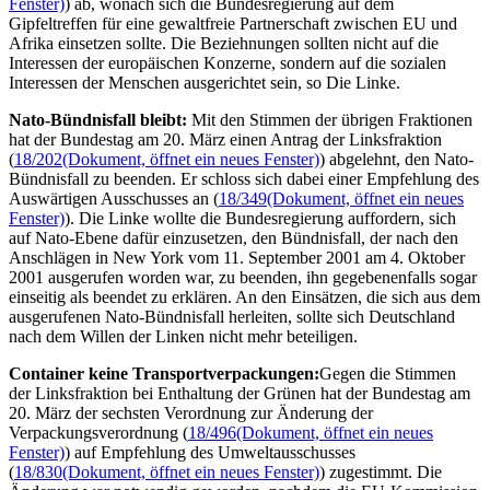
Fenster)
) ab, wonach sich die Bundesregierung auf dem
Gipfeltreffen für eine gewaltfreie Partnerschaft zwischen EU und
Afrika einsetzen sollte. Die Beziehnungen sollten nicht auf die
Interessen der europäischen Konzerne, sondern auf die sozialen
Interessen der Menschen ausgerichtet sein, so Die Linke.
Nato-Bündnisfall bleibt:
Mit den Stimmen der übrigen Fraktionen
hat der Bundestag am 20. März einen Antrag der Linksfraktion
(
18/202
(Dokument, öffnet ein neues Fenster)
) abgelehnt, den Nato-
Bündnisfall zu beenden. Er schloss sich dabei einer Empfehlung des
Auswärtigen Ausschusses an (
18/349
(Dokument, öffnet ein neues
Fenster)
). Die Linke wollte die Bundesregierung auffordern, sich
auf Nato-Ebene dafür einzusetzen, den Bündnisfall, der nach den
Anschlägen in New York vom 11. September 2001 am 4. Oktober
2001 ausgerufen worden war, zu beenden, ihn gegebenenfalls sogar
einseitig als beendet zu erklären. An den Einsätzen, die sich aus dem
ausgerufenen Nato-Bündnisfall herleiten, sollte sich Deutschland
nach dem Willen der Linken nicht mehr beteiligen.
Container
keine Transportverpackungen:
Gegen die Stimmen
der Linksfraktion bei Enthaltung der Grünen hat der Bundestag am
20. März der sechsten Verordnung zur Änderung der
Verpackungsverordnung (
18/496
(Dokument, öffnet ein neues
Fenster)
) auf Empfehlung des Umweltausschusses
(
18/830
(Dokument, öffnet ein neues Fenster)
) zugestimmt. Die