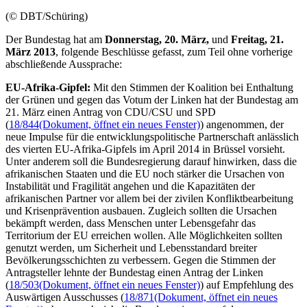
(© DBT/Schüring)
Der Bundestag hat am
Donnerstag, 20. März,
und
Freitag, 21.
März 2013
, folgende Beschlüsse gefasst, zum Teil ohne vorherige
abschließende Aussprache:
EU-Afrika-Gipfel:
Mit den Stimmen der Koalition bei Enthaltung
der Grünen und gegen das Votum der Linken hat der Bundestag am
21. März einen Antrag von CDU/CSU und SPD
(
18/844
(Dokument, öffnet ein neues Fenster)
) angenommen, der
neue Impulse für die entwicklungspolitische Partnerschaft anlässlich
des vierten EU-Afrika-Gipfels im April 2014 in Brüssel vorsieht.
Unter anderem soll die Bundesregierung darauf hinwirken, dass die
afrikanischen Staaten und die EU noch stärker die Ursachen von
Instabilität und Fragilität angehen und die Kapazitäten der
afrikanischen Partner vor allem bei der zivilen Konfliktbearbeitung
und Krisenprävention ausbauen. Zugleich sollten die Ursachen
bekämpft werden, dass Menschen unter Lebensgefahr das
Territorium der EU erreichen wollen. Alle Möglichkeiten sollten
genutzt werden, um Sicherheit und Lebensstandard breiter
Bevölkerungsschichten zu verbessern. Gegen die Stimmen der
Antragsteller lehnte der Bundestag einen Antrag der Linken
(
18/503
(Dokument, öffnet ein neues Fenster)
) auf Empfehlung des
Auswärtigen Ausschusses (
18/871
(Dokument, öffnet ein neues