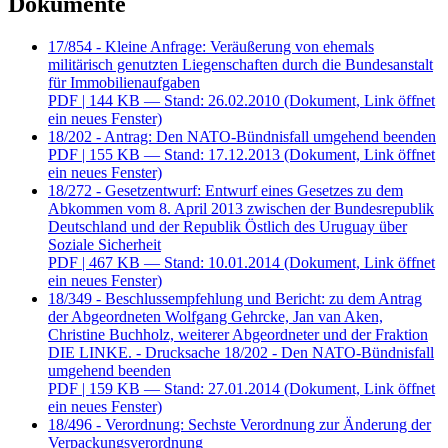
Dokumente
17/854 - Kleine Anfrage: Veräußerung von ehemals
militärisch genutzten Liegenschaften durch die Bundesanstalt
für Immobilienaufgaben
PDF
| 144 KB — Stand: 26.02.2010
(Dokument, Link öffnet
ein neues Fenster)
18/202 - Antrag: Den NATO-Bündnisfall umgehend beenden
PDF
| 155 KB — Stand: 17.12.2013
(Dokument, Link öffnet
ein neues Fenster)
18/272 - Gesetzentwurf: Entwurf eines Gesetzes zu dem
Abkommen vom 8. April 2013 zwischen der Bundesrepublik
Deutschland und der Republik Östlich des Uruguay über
Soziale Sicherheit
PDF
| 467 KB — Stand: 10.01.2014
(Dokument, Link öffnet
ein neues Fenster)
18/349 - Beschlussempfehlung und Bericht: zu dem Antrag
der Abgeordneten Wolfgang Gehrcke, Jan van Aken,
Christine Buchholz, weiterer Abgeordneter und der Fraktion
DIE LINKE. - Drucksache 18/202 - Den NATO-Bündnisfall
umgehend beenden
PDF
| 159 KB — Stand: 27.01.2014
(Dokument, Link öffnet
ein neues Fenster)
18/496 - Verordnung: Sechste Verordnung zur Änderung der
Verpackungsverordnung