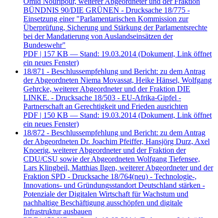
Omid Nouripour, weiterer Abgeordneter und der Fraktion
BÜNDNIS 90/DIE GRÜNEN - Drucksache 18/775 -
Einsetzung einer "Parlamentarischen Kommission zur
Überprüfung, Sicherung und Stärkung der Parlamentsrechte
bei der Mandatierung von Auslandseinsätzen der
Bundeswehr"
PDF
| 157 KB — Stand: 19.03.2014
(Dokument, Link öffnet
ein neues Fenster)
18/871 - Beschlussempfehlung und Bericht: zu dem Antrag
der Abgeordneten Niema Movassat, Heike Hänsel, Wolfgang
Gehrcke, weiterer Abgeordneter und der Fraktion DIE
LINKE. - Drucksache 18/503 - EU-Afrika-Gipfel -
Partnerschaft an Gerechtigkeit und Frieden ausrichten
PDF
| 150 KB — Stand: 19.03.2014
(Dokument, Link öffnet
ein neues Fenster)
18/872 - Beschlussempfehlung und Bericht: zu dem Antrag
der Abgeordneten Dr. Joachim Pfeiffer, Hansjörg Durz, Axel
Knoerig, weiterer Abgeordneter und der Fraktion der
CDU/CSU sowie der Abgeordneten Wolfgang Tiefensee,
Lars Klingbeil, Matthias Ilgen, weiterer Abgeordneter und der
Fraktion SPD - Drucksache 18/764(neu) - Technologie-,
Innovations- und Gründungsstandort Deutschland stärken -
Potenziale der Digitalen Wirtschaft für Wachstum und
nachhaltige Beschäftigung ausschöpfen und digitale
Infrastruktur ausbauen