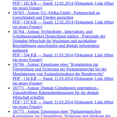
PDF
| 182 KB — Stand: 12.02.2014
(Dokument, Link öffnet
ein neues Fenster)
18/503 - Antrag: EU-Afrika-Gipfel - Partnerschaft an
Gerechtigkeit und Frieden ausrichten
PDF
| 158 KB — Stand: 12.02.2014
(Dokument, Link öffnet
ein neues Fenster)
18/764 - Antrag: Technologie-, Innovations- und
Gründungsstandort Deutschland stärken - Potenziale der
Digitalen Wirtschaft für Wachstum und nachhaltige
Beschäftigung ausschöpfen und digitale Infrastruktur
ausbauen
PDF
| 194 KB — Stand: 11.03.2014
(Dokument, Link öffnet
ein neues Fenster)
18/766 - Antrag: Einsetzung einer "Kommission zur
Überprüfung und Sicherung der Parlamentsrechte bei der
Mandatierung von Auslandseinsätzen der Bundeswehr"
PDF
| 134 KB — Stand: 11.03.2014
(Dokument, Link öffnet
ein neues Fenster)
18/771 - Antrag: Digitale Gründungen unterstützen -
Zukunftsfähige Rahmenbedingungen für die digitale
Wirtschaft schaffen
PDF
| 157 KB — Stand: 11.03.2014
(Dokument, Link öffnet
ein neues Fenster)
18/775 - Antrag: Einsetzung einer "Parlamentarischen
Kommission zur Überprüfung, Sicherung und Stärkung der