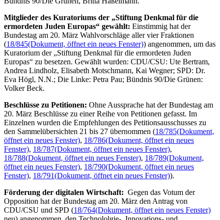
Bündnis 90/Die Grünen, Britta Haßelmann.
Mitglieder des Kuratoriums der „Stiftung Denkmal für die
ermordeten Juden Europas“ gewählt:
Einstimmig hat der
Bundestag am 20. März Wahlvorschläge aller vier Fraktionen
(
18/845
(Dokument, öffnet ein neues Fenster)
) angenommen, um das
Kuratorium der „Stiftung Denkmal für die ermordeten Juden
Europas“ zu besetzen. Gewählt wurden: CDU/CSU: Ute Bertram,
Andrea Lindholz, Elisabeth Motschmann, Kai Wegner; SPD: Dr.
Eva Högl, N.N.; Die Linke: Petra Pau; Bündnis 90/Die Grünen:
Volker Beck.
Beschlüsse zu Petitionen:
Ohne Aussprache hat der Bundestag am
20. März Beschlüsse zu einer Reihe von Petitionen gefasst. Im
Einzelnen wurden die Empfehlungen des Petitionsausschusses zu
den Sammelübersichten 21 bis 27 übernommen (
18/785
(Dokument,
öffnet ein neues Fenster)
,
18/786
(Dokument, öffnet ein neues
Fenster)
,
18/787
(Dokument, öffnet ein neues Fenster)
,
18/788
(Dokument, öffnet ein neues Fenster)
,
18/789
(Dokument,
öffnet ein neues Fenster)
,
18/790
(Dokument, öffnet ein neues
Fenster)
,
18/791
(Dokument, öffnet ein neues Fenster)
).
Förderung der digitalen Wirtschaft:
Gegen das Votum der
Opposition hat der Bundestag am 20. März den Antrag von
CDU/CSU und SPD (
18/764
(Dokument, öffnet ein neues Fenster)
neu) angenommen, den Technololgie-, Innovations- und