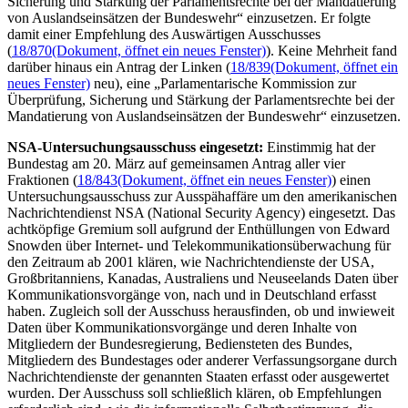
Sicherung und Stärkung der Parlamentsrechte bei der Mandatierung
von Auslandseinsätzen der Bundeswehr“ einzusetzen. Er folgte
damit einer Empfehlung des Auswärtigen Ausschusses
(
18/870
(Dokument, öffnet ein neues Fenster)
). Keine Mehrheit fand
darüber hinaus ein Antrag der Linken (
18/839
(Dokument, öffnet ein
neues Fenster)
neu), eine „Parlamentarische Kommission zur
Überprüfung, Sicherung und Stärkung der Parlamentsrechte bei der
Mandatierung von Auslandseinsätzen der Bundeswehr“ einzusetzen.
NSA
-Untersuchungsausschuss eingesetzt:
Einstimmig hat der
Bundestag am 20. März auf gemeinsamen Antrag aller vier
Fraktionen (
18/843
(Dokument, öffnet ein neues Fenster)
) einen
Untersuchungsausschuss zur Ausspähaffäre um den amerikanischen
Nachrichtendienst
NSA
(
National Security Agency
) eingesetzt. Das
achtköpfige Gremium soll aufgrund der Enthüllungen von
Edward
Snowden
über Internet- und Telekommunikationsüberwachung für
den Zeitraum ab 2001 klären, wie Nachrichtendienste der USA,
Großbritanniens, Kanadas, Australiens und Neuseelands Daten über
Kommunikationsvorgänge von, nach und in Deutschland erfasst
haben. Zugleich soll der Ausschuss herausfinden, ob und inwieweit
Daten über Kommunikationsvorgänge und deren Inhalte von
Mitgliedern der Bundesregierung, Bediensteten des Bundes,
Mitgliedern des Bundestages oder anderer Verfassungsorgane durch
Nachrichtendienste der genannten Staaten erfasst oder ausgewertet
wurden. Der Ausschuss soll schließlich klären, ob Empfehlungen