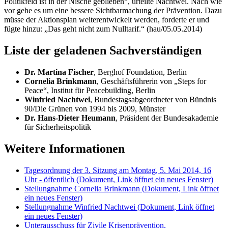
Politikfeld ist in der Nische geblieben“, urteilte Nachtwei. Nach wie
vor gehe es um eine bessere Sichtbarmachung der Prävention. Dazu
müsse der Aktionsplan weiterentwickelt werden, forderte er und
fügte hinzu: „Das geht nicht zum Nulltarif.“ (hau/05.05.2014)
Liste der geladenen Sachverständigen
Dr. Martina Fischer
, Berghof Foundation, Berlin
Cornelia Brinkmann
, Geschäftsführerin von „Steps for
Peace“, Institut für Peacebuilding, Berlin
Winfried Nachtwei
, Bundestagsabgeordneter von Bündnis
90/Die Grünen von 1994 bis 2009, Münster
Dr. Hans-Dieter Heumann
, Präsident der Bundesakademie
für Sicherheitspolitik
Weitere Informationen
Tagesordnung der 3. Sitzung am Montag, 5. Mai 2014, 16
Uhr - öffentlich
(Dokument, Link öffnet ein neues Fenster)
Stellungnahme Cornelia Brinkmann
(Dokument, Link öffnet
ein neues Fenster)
Stellungnahme Winfried Nachtwei
(Dokument, Link öffnet
ein neues Fenster)
Unterausschuss für Zivile Krisenprävention,