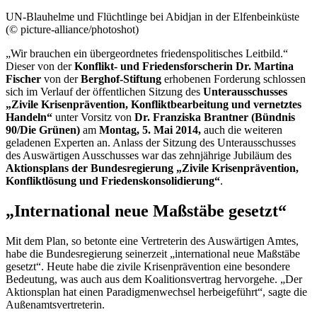
UN-Blauhelme und Flüchtlinge bei Abidjan in der Elfenbeinküste
(© picture-alliance/photoshot)
„Wir brauchen ein übergeordnetes friedenspolitisches Leitbild.“
Dieser von der
Konflikt- und Friedensforscherin Dr. Martina
Fischer
von der
Berghof-Stiftung
erhobenen Forderung schlossen
sich im Verlauf der öffentlichen Sitzung des
Unterausschusses
„Zivile Krisenprävention, Konfliktbearbeitung und vernetztes
Handeln“
unter
Vorsitz
von
Dr. Franziska Brantner (Bündnis
90/Die Grünen)
am
Montag, 5. Mai 2014,
auch die weiteren
geladenen Experten an. Anlass der Sitzung des Unterausschusses
des Auswärtigen Ausschusses war das zehnjährige Jubiläum des
Aktionsplans der Bundesregierung „Zivile Krisenprävention,
Konfliktlösung und Friedenskonsolidierung“
.
„International neue Maßstäbe gesetzt“
Mit dem Plan, so betonte eine Vertreterin des Auswärtigen Amtes,
habe die Bundesregierung seinerzeit „international neue Maßstäbe
gesetzt“. Heute habe die zivile Krisenprävention eine besondere
Bedeutung, was auch aus dem Koalitionsvertrag hervorgehe. „Der
Aktionsplan hat einen Paradigmenwechsel herbeigeführt“, sagte die
Außenamtsvertreterin.