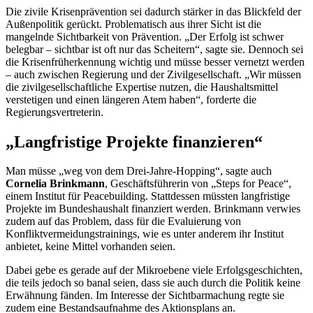
Die zivile Krisenprävention sei dadurch stärker in das Blickfeld der
Außenpolitik gerückt. Problematisch aus ihrer Sicht ist die
mangelnde Sichtbarkeit von Prävention. „Der Erfolg ist schwer
belegbar – sichtbar ist oft nur das Scheitern“, sagte sie. Dennoch sei
die Krisenfrüherkennung wichtig und müsse besser vernetzt werden
– auch zwischen Regierung und der Zivilgesellschaft. „Wir müssen
die zivilgesellschaftliche Expertise nutzen, die Haushaltsmittel
verstetigen und einen längeren Atem haben“, forderte die
Regierungsvertreterin.
„Langfristige Projekte finanzieren“
Man müsse „weg von dem Drei-Jahre-Hopping“, sagte auch
Cornelia Brinkmann
, Geschäftsführerin von „Steps for Peace“,
einem Institut für Peacebuilding. Stattdessen müssten langfristige
Projekte im Bundeshaushalt finanziert werden. Brinkmann verwies
zudem auf das Problem, dass für die Evaluierung von
Konfliktvermeidungstrainings, wie es unter anderem ihr Institut
anbietet, keine Mittel vorhanden seien.
Dabei gebe es gerade auf der Mikroebene viele Erfolgsgeschichten,
die teils jedoch so banal seien, dass sie auch durch die Politik keine
Erwähnung fänden. Im Interesse der Sichtbarmachung regte sie
zudem eine Bestandsaufnahme des Aktionsplans an.