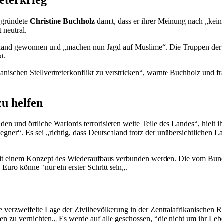
eterkrieg
egründete
Christine Buchholz
damit, dass er ihrer Meinung nach „kein
 neutral.
berhand gewonnen und „machen nun Jagd auf Muslime“. Die Truppen der
t.
kanischen Stellvertreterkonflikt zu verstricken“, warnte Buchholz und
zu helfen
nden und örtliche
Warlords
terrorisieren weite Teile des Landes“, hielt i
gner“. Es sei „richtig, dass Deutschland trotz der unübersichtlichen L
s mit einem Konzept des Wiederaufbaus verbunden werden. Die vom Bunde
Euro könne “nur ein erster Schritt sein„.
e verzweifelte Lage der Zivilbevölkerung in der Zentralafrikanischen
en zu vernichten.„ Es werde auf alle geschossen, “die nicht um ihr Le