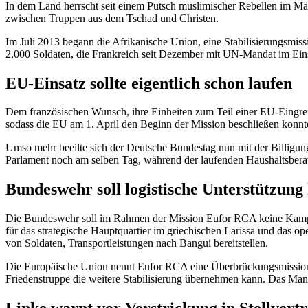
In dem Land herrscht seit einem Putsch muslimischer Rebellen im M
zwischen Truppen aus dem Tschad und Christen.
Im Juli 2013 begann die Afrikanische Union, eine Stabilisierungsmis
2.000 Soldaten, die Frankreich seit Dezember mit UN-Mandat im Eins
EU-Einsatz sollte eigentlich schon laufen
Dem französischen Wunsch, ihre Einheiten zum Teil einer EU-Eingrei
sodass die EU am 1. April den Beginn der Mission beschließen konnte.
Umso mehr beeilte sich der Deutsche Bundestag nun mit der Billigung
Parlament noch am selben Tag, während der laufenden Haushaltsbera
Bundeswehr soll logistische Unterstützung 
Die Bundeswehr soll im Rahmen der Mission Eufor RCA keine Kampft
für das strategische Hauptquartier im griechischen Larissa und das op
von Soldaten, Transportleistungen nach Bangui bereitstellen.
Die Europäische Union nennt Eufor RCA eine Überbrückungsmission, w
Friedenstruppe die weitere Stabilisierung übernehmen kann. Das Mand