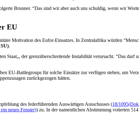
olgerte Brunner. “Das sind wir aber auch uns schuldig, wenn wir Wort
der EU
itäre Motivation des Eufor-Einsatzes. In Zentralafrika würden “Mensch
CSU)
.
n Staat„, der grenzüberschreitende Instabilität verursacht. “Das darf u
ichen EU
-Battlegroups
für solche Einsätze zur verfügen stehen, um Verz
ruppenzusagen zurückgezogen hätten.
sempfehlung des federführenden Auswärtigen Ausschusses (
18/1095
(Doku
ein neues Fenster)
) zu. In der namentlichen Abstimmung votierten 514 