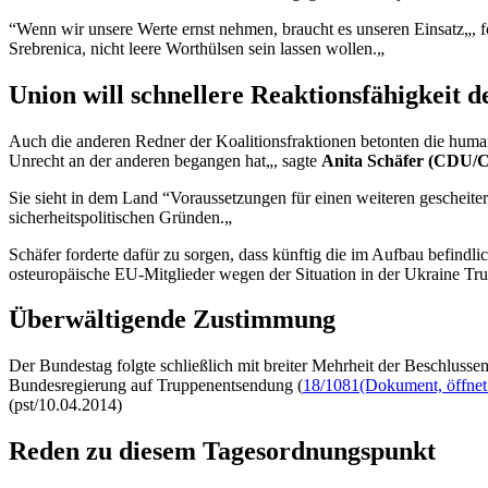
“Wenn wir unsere Werte ernst nehmen, braucht es unseren Einsatz„, f
Srebrenica, nicht leere Worthülsen sein lassen wollen.„
Union will schnellere Reaktionsfähigkeit 
Auch die anderen Redner der Koalitionsfraktionen betonten die human
Unrecht an der anderen begangen hat„, sagte
Anita Schäfer (CDU/
Sie sieht in dem Land “Voraussetzungen für einen weiteren gescheiterte
sicherheitspolitischen Gründen.„
Schäfer forderte dafür zu sorgen, dass künftig die im Aufbau befindl
osteuropäische EU-Mitglieder wegen der Situation in der Ukraine T
Überwältigende Zustimmung
Der Bundestag folgte schließlich mit breiter Mehrheit der Beschlus
Bundesregierung auf Truppenentsendung (
18/1081
(Dokument, öffnet 
(pst/10.04.2014)
Reden zu diesem Tagesordnungspunkt