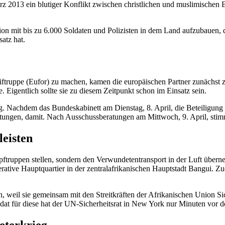
ärz 2013 ein blutiger Konflikt zwischen christlichen und muslimisch
sion mit bis zu 6.000 Soldaten und Polizisten in dem Land aufzubauen
atz hat.
ftruppe (Eufor) zu machen, kamen die europäischen Partner zunächst 
 Eigentlich sollte sie zu diesem Zeitpunkt schon im Einsatz sein.
. Nachdem das Bundeskabinett am Dienstag, 8. April, die Beteiligung m
tungen, damit. Nach Ausschussberatungen am Mittwoch, 9. April, sti
leisten
ruppen stellen, sondern den Verwundetentransport in der Luft übern
erative Hauptquartier in der zentralafrikanischen Hauptstadt
Bangui
. Zu
eil sie gemeinsam mit den Streitkräften der Afrikanischen Union Sich
at für diese hat der UN-Sicherheitsrat in
New York
nur Minuten vor de