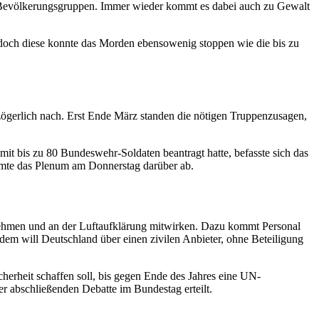
en Bevölkerungsgruppen. Immer wieder kommt es dabei auch zu Gewalt
, doch diese konnte das Morden ebensowenig stoppen wie die bis zu
zögerlich nach. Erst Ende März standen die nötigen Truppenzusagen,
it bis zu 80 Bundeswehr-Soldaten beantragt hatte, befasste sich das
mmte das Plenum am Donnerstag darüber ab.
ehmen und an der Luftaufklärung mitwirken. Dazu kommt Personal
dem will Deutschland über einen zivilen Anbieter, ohne Beteiligung
erheit schaffen soll, bis gegen Ende des Jahres eine UN-
r abschließenden Debatte im Bundestag erteilt.