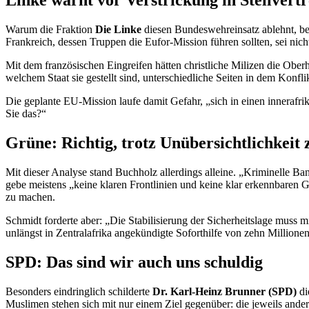
Linke warnt vor Verstrickung in Stellvertr
Warum die Fraktion
Die Linke
diesen Bundeswehreinsatz ablehnt, b
Frankreich, dessen Truppen die Eufor-Mission führen sollten, sei nicht
Mit dem französischen Eingreifen hätten christliche Milizen die O
welchem Staat sie gestellt sind, unterschiedliche Seiten in dem Konflik
Die geplante EU-Mission laufe damit Gefahr, „sich in einen innerafri
Sie das?“
Grüne: Richtig, trotz Unübersichtlichkeit 
Mit dieser Analyse stand Buchholz allerdings alleine. „Kriminelle Ba
gebe meistens „keine klaren Frontlinien und keine klar erkennbaren Ge
zu machen.
Schmidt forderte aber: „Die Stabilisierung der Sicherheitslage mus
unlängst in Zentralafrika angekündigte Soforthilfe von zehn Millionen 
SPD: Das sind wir auch uns schuldig
Besonders eindringlich schilderte
Dr. Karl-Heinz Brunner (SPD)
di
Muslimen stehen sich mit nur einem Ziel gegenüber: die jeweils ander