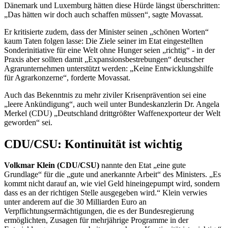
Dänemark und Luxemburg hätten diese Hürde längst überschritten:
„Das hätten wir doch auch schaffen müssen“, sagte Movassat.
Er kritisierte zudem, dass der Minister seinen „schönen Worten“
kaum Taten folgen lasse: Die Ziele seiner im
Etat
eingestellten
Sonderinitiative für eine Welt ohne Hunger seien „richtig“ - in der
Praxis aber sollten damit „Expansionsbestrebungen“ deutscher
Agrarunternehmen unterstützt werden: „Keine Entwicklungshilfe
für Agrarkonzerne“, forderte Movassat.
Auch das Bekenntnis zu mehr ziviler Krisenprävention sei eine
„leere Ankündigung“, auch weil unter Bundeskanzlerin Dr. Angela
Merkel (CDU) „Deutschland drittgrößter Waffenexporteur der Welt
geworden“ sei.
CDU/CSU: Kontinuität ist wichtig
Volkmar Klein (CDU/CSU)
nannte den
Etat
„eine gute
Grundlage“ für die „gute und anerkannte Arbeit“ des Ministers. „Es
kommt nicht darauf an, wie viel Geld hineingepumpt wird, sondern
dass es an der richtigen Stelle ausgegeben wird.“ Klein verwies
unter anderem auf die 30 Milliarden Euro an
Verpflichtungsermächtigungen, die es der Bundesregierung
ermöglichten, Zusagen für mehrjährige Programme in der