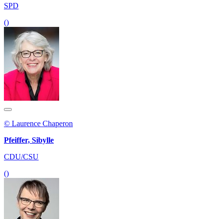
SPD
()
© Laurence Chaperon
Pfeiffer, Sibylle
CDU/CSU
()