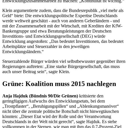
Entwicklungszusammenarbeit zu machen: „Kontinuität ist wichtig.“
Klein argumentierte zudem, dass die Bundesrepublik „viel mehr als
Geld“ biete: Die entwicklungspolitische Expertise Deutschlands
werde weltweit geschätzt - auch von anderen Geberländern - und
mit der Zusammenarbeit mit der Wirtschaft, mit Krediten der KfW-
Bankengruppe und etwa Beratungsleistungen der Deutschen
Investitions- und Entwicklungsgesellschaft (DEG) würde
Entwicklung angestoßen: „Das bedeutet Investitionen, das bedeutet
Arbeitsplätze und Steuerzahler in den jeweiligen
Entwicklungsländern.“
Steuerzahlende Bürger würden viel selbstbewusster gegenüber ihren
Regierungen auftreten: „Eine starke Bürgergesellschaft, das muss
auch unser Beitrag sein“, sagte Klein.
Grüne: Koalition muss 2015 nachlegen
Anja Hajduk (Bündnis 90/Die Grünen)
kritisierte den
geringfügigen Aufwuchs des Entwicklungsetats, bei dem
„Trostpflaster“, „Beruhigungspillen“ und „Ablenkungsmanöver“
nicht über die zentrale politische Botschaft nicht hinwegtäuschen
könnten: „Dieser
Etat
wird der Rolle und der Verantwortung
Deutschlands in der Welt nicht gerecht“, sagte Hajduk. Es stehe
vollkommen in der Sternen, wie man mit ihm das 0,7-Prozent-Ziel