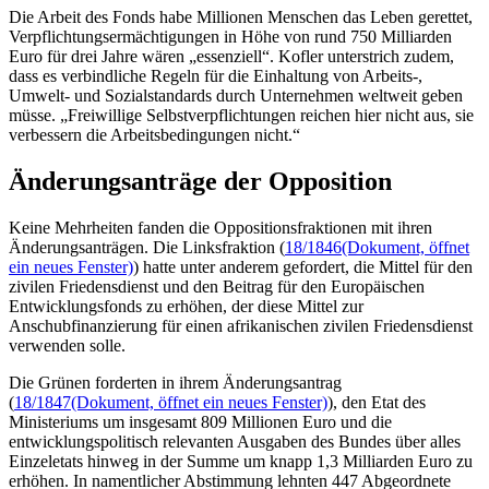
Die Arbeit des
Fonds
habe Millionen Menschen das Leben gerettet,
Verpflichtungsermächtigungen in Höhe von rund 750 Milliarden
Euro für drei Jahre wären „essenziell“. Kofler unterstrich zudem,
dass es verbindliche Regeln für die Einhaltung von Arbeits-,
Umwelt- und Sozialstandards durch Unternehmen weltweit geben
müsse. „Freiwillige Selbstverpflichtungen reichen hier nicht aus, sie
verbessern die Arbeitsbedingungen nicht.“
Änderungsanträge der Opposition
Keine Mehrheiten fanden die Oppositionsfraktionen mit ihren
Änderungsanträgen. Die Linksfraktion (
18/1846
(Dokument, öffnet
ein neues Fenster)
) hatte unter anderem gefordert, die Mittel für den
zivilen Friedensdienst und den Beitrag für den Europäischen
Entwicklungsfonds zu erhöhen, der diese Mittel zur
Anschubfinanzierung für einen afrikanischen zivilen Friedensdienst
verwenden solle.
Die Grünen forderten in ihrem Änderungsantrag
(
18/1847
(Dokument, öffnet ein neues Fenster)
), den
Etat
des
Ministeriums um insgesamt 809 Millionen Euro und die
entwicklungspolitisch relevanten Ausgaben des Bundes über alles
Einzeletats hinweg in der Summe um knapp 1,3 Milliarden Euro zu
erhöhen. In namentlicher Abstimmung lehnten 447 Abgeordnete