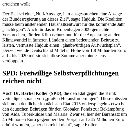
erreichen wolle.
Der
Etat
sei eine „Null-Aussage, hart ausgesprochen eine Absage
der Bundesregierung an dieses Ziel“, sagte Hajduk. Die Koalition
müsse beim anstehenden Haushaltsentwurf für das kommende Jahr
„nachlegen“. Auch für das in Kopenhagen 2009 gemachte
Versprechen, für den Klimaschutz und für die Anpassung an den
Klimawandel in ärmeren Ländern einen bedeutenden Beitrag zu
leisten, vermisste Hajduk einen „glaubwürdigen Aufwuchsplan“.
Derzeit wende Deutschland Mittel in Höhe von 1,8 Milliarden Euro
auf - bis 2020 müsste sich diese Summe aber mindestens
verdoppeln.
SPD: Freiwillige Selbstverpflichtungen
reichen nicht
Auch
Dr. Bärbel Kofler (SPD)
, die den
Etat
gegen die Kritik
verteidigte, sprach von „großen Herausforderungen“. Diese müssten
sich noch deutlicher im nächsten
Etat
2015 widerspiegeln - etwa bei
den deutschen Beiträgen für den Globalen
Fonds
zur Bekämpfung
von
Aids
, Tuberkulose und Malaria. Zwar sei hier der Baransatz um
45 Millionen Euro gegenüber dem Vorjahr auf 245 Millionen Euro
erhöht worden, „aber das reicht nicht“, sagte Kofler.