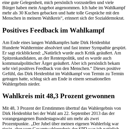
eine gute Gelegenheit, mich persönlich vorzustellen und viele
Bürger haben mein Angebot angenommen. Ich habe im Wahlkampf
mehr als 30 Kuchen gebacken und hatte tolle Gespräche mit den
Menschen in meinem Wahlkreis“, erinnert sich der Sozialdemokrat.
Positives
Feedback
im Wahlkampf
Am Ende eines langen Wahlkampfes hatte Dirk Heidenblut
Hunderte Wahltermine absolviert und fast immer Sympathie gespürt.
Er sagt rückblickend: „Natürlich wurde auch Kritik geäußert. Am
Spitzenkandidaten, an der Rentenpolitik, und es wurde auch
kommunalpolitischer Ärger geäußert. Aber ich persönlich bekam
sehr viel positives
Feedback
von den Menschen.“ Dieses positive
Gefühl, das Dirk Heidenblut im Wahlkampf von Termin zu Termin
getragen hatte, schlug sich am Ende in einem sensationellen
Wahlergebnis nieder.
Wahlkreis mit 48,3 Prozent gewonnen
Mit 48, 3 Prozent der Erststimmen übertraf das Wahlergebnis von
Dirk Heidenblut bei der Wahl am 22. September 2013 das der
vorangegangenen Bundestagswahl um mehr als zwei
Prozentpunkte. „Der Jubel über meinen eigenen Wahlerfolg war
riesig, aber vom Gesamtwahlergebnis der SPD war ich natürlich