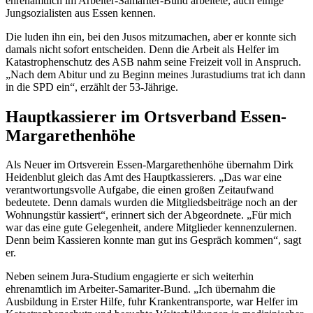
ehrenamtlich im Arbeiter-Samariter-Bund arbeitete, auch einige
Jungsozialisten aus Essen kennen.
Die luden ihn ein, bei den Jusos mitzumachen, aber er konnte sich
damals nicht sofort entscheiden. Denn die Arbeit als Helfer im
Katastrophenschutz des ASB nahm seine Freizeit voll in Anspruch.
„Nach dem Abitur und zu Beginn meines Jurastudiums trat ich dann
in die SPD ein“, erzählt der 53-Jährige.
Hauptkassierer im Ortsverband Essen-
Margarethenhöhe
Als Neuer im Ortsverein Essen-Margarethenhöhe übernahm Dirk
Heidenblut gleich das Amt des Hauptkassierers. „Das war eine
verantwortungsvolle Aufgabe, die einen großen Zeitaufwand
bedeutete. Denn damals wurden die Mitgliedsbeiträge noch an der
Wohnungstür kassiert“, erinnert sich der Abgeordnete. „Für mich
war das eine gute Gelegenheit, andere Mitglieder kennenzulernen.
Denn beim Kassieren konnte man gut ins Gespräch kommen“, sagt
er.
Neben seinem Jura-Studium engagierte er sich weiterhin
ehrenamtlich im Arbeiter-Samariter-Bund. „Ich übernahm die
Ausbildung in Erster Hilfe, fuhr Krankentransporte, war Helfer im