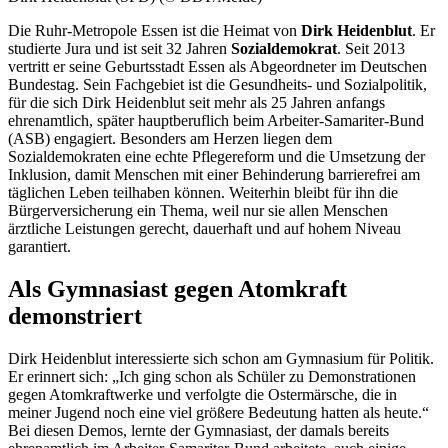
Die Ruhr-Metropole Essen ist die Heimat von
Dirk Heidenblut
. Er
studierte Jura und ist seit 32 Jahren
Sozialdemokrat
. Seit 2013
vertritt er seine Geburtsstadt Essen als Abgeordneter im Deutschen
Bundestag. Sein Fachgebiet ist die Gesundheits- und Sozialpolitik,
für die sich Dirk Heidenblut seit mehr als 25 Jahren anfangs
ehrenamtlich, später hauptberuflich beim Arbeiter-Samariter-Bund
(ASB) engagiert. Besonders am Herzen liegen dem
Sozialdemokraten eine echte Pflegereform und die Umsetzung der
Inklusion, damit Menschen mit einer Behinderung barrierefrei am
täglichen Leben teilhaben können. Weiterhin bleibt für ihn die
Bürgerversicherung ein Thema, weil nur sie allen Menschen
ärztliche Leistungen gerecht, dauerhaft und auf hohem Niveau
garantiert.
Als Gymnasiast gegen Atomkraft
demonstriert
Dirk Heidenblut interessierte sich schon am Gymnasium für Politik.
Er erinnert sich: „Ich ging schon als Schüler zu Demonstrationen
gegen Atomkraftwerke und verfolgte die Ostermärsche, die in
meiner Jugend noch eine viel größere Bedeutung hatten als heute.“
Bei diesen Demos, lernte der Gymnasiast, der damals bereits