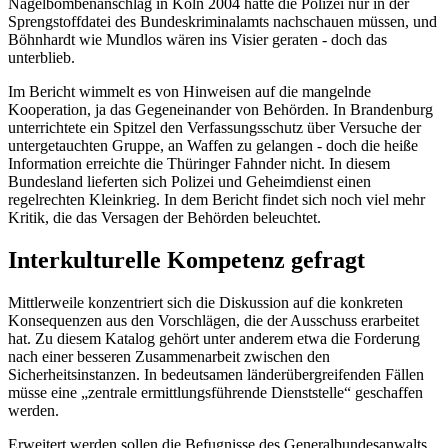
Nagelbombenanschlag in Köln 2004 hätte die Polizei nur in der
Sprengstoffdatei des Bundeskriminalamts nachschauen müssen, und
Böhnhardt wie Mundlos wären ins Visier geraten - doch das
unterblieb.
Im Bericht wimmelt es von Hinweisen auf die mangelnde
Kooperation, ja das Gegeneinander von Behörden. In Brandenburg
unterrichtete ein Spitzel den Verfassungsschutz über Versuche der
untergetauchten Gruppe, an Waffen zu gelangen - doch die heiße
Information erreichte die Thüringer Fahnder nicht. In diesem
Bundesland lieferten sich Polizei und Geheimdienst einen
regelrechten Kleinkrieg. In dem Bericht findet sich noch viel mehr
Kritik, die das Versagen der Behörden beleuchtet.
Interkulturelle Kompetenz gefragt
Mittlerweile konzentriert sich die Diskussion auf die konkreten
Konsequenzen aus den Vorschlägen, die der Ausschuss erarbeitet
hat. Zu diesem Katalog gehört unter anderem etwa die Forderung
nach einer besseren Zusammenarbeit zwischen den
Sicherheitsinstanzen. In bedeutsamen länderübergreifenden Fällen
müsse eine „zentrale ermittlungsführende Dienststelle“ geschaffen
werden.
Erweitert werden sollen die Befugnisse des Generalbundesanwalts.