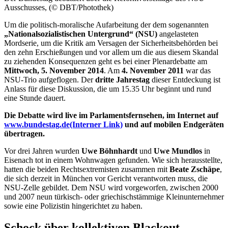
Ausschusses, (© DBT/Photothek)
Um die politisch-moralische Aufarbeitung der dem sogenannten
„Nationalsozialistischen Untergrund“ (NSU)
angelasteten
Mordserie, um die Kritik am Versagen der Sicherheitsbehörden bei
den zehn Erschießungen und vor allem um die aus diesem Skandal
zu ziehenden Konsequenzen geht es bei einer Plenardebatte am
Mittwoch, 5. November 2014
. Am
4.
November 2011
war das
NSU-Trio aufgeflogen. Der
dritte Jahrestag
dieser Entdeckung ist
Anlass für diese Diskussion, die um 15.35 Uhr beginnt und rund
eine Stunde dauert.
Die Debatte wird
live
im Parlamentsfernsehen, im Internet auf
www.bundestag.de
(Interner Link)
und auf mobilen Endgeräten
übertragen.
Vor drei Jahren wurden
Uwe Böhnhardt
und
Uwe Mundlos
in
Eisenach tot in einem Wohnwagen gefunden. Wie sich herausstellte,
hatten die beiden Rechtsextremisten zusammen mit
Beate Zschäpe
,
die sich derzeit in München vor Gericht verantworten muss, die
NSU-Zelle gebildet. Dem NSU wird vorgeworfen, zwischen 2000
und 2007 neun türkisch- oder griechischstämmige Kleinunternehmer
sowie eine Polizistin hingerichtet zu haben.
Schock über kollektiven
Blackout