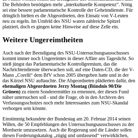
Die Behörden benötigten mehr „interkulturelle Kompetenz“. Nötig
sei eine bessere parlamentarische Kontrolle der Geheimdienste. Für
dringlich hielten es die Abgeordneten, den Einsatz von V-Leuten
neu zu regeln. Im Umfeld des NSU waren zahlreiche Spitzel
platziert, doch es gingen keine Hinweise auf diese Zelle ein.
Weitere Ungereimtheiten
Auch nach der Beendigung des NSU-Untersuchungsausschusses
kommt immer noch Ungereimtes in dieser Affäre ans Tageslicht. So
stieß jüngst das Parlamentarische Kontrollgremium, das die
Nachrichtendienste überwachen soll, auf eine Daten-CD, die der V-
Mann „Corelli“ dem BfV schon 2005 übergeben hatte und in der
das Kürzel NSU auftauchte. Die Abgeordneten plädierten dafür, den
ehemaligen Abgeordneten Jerzy Montag (Bündnis 90/Die
Grünen)
zu einem Sonderermittler zu ernennen, der diesen Fund
näher untersuchen soll - und die Frage, ob in den Archiven des
Verfassungsschutzes noch mehr Interessantes zum NSU-Skandal
verborgen sein könnte.
Einstimmig bekundete der Bundestag am 20. Februar 2014 seinen
Willen, die 50 Empfehlungen des
Untersuchungsausschusses zu der
Mordserie umzusetzen. Auch die Regierung und die Länder sollen
diesen Forderungskatalog „zügig und umfassend“ verwirklichen,