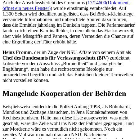
Auch der Abschlussbericht des Gremiums (
17/14600
(Dokument,
öffnet ein neues Fenster)
) wurde einstimmig verabschiedet. Auf
1.300 Seiten wird detailliert aufgelistet, dass Behörden-Kleinkriege,
versandete Informationen und unbeachtete Spuren dazu führten,
dass die Ermittler jahrelang im Dunkeln tappten. Die Parlamentarier
fanden nicht einen Kardinalfehler, in dem allein das Fiasko wurzelt,
aber viele Missgriffe und Pannen, deren Vermeiden die
Chance
auf
eine Ergreifung der Täter erhöht hätte.
Heinz Fromm
, der im Zuge der NSU-Affäre von seinem Amt als
Chef des Bundesamts für Verfassungsschutz (BfV)
zurücktrat,
kritisierte vor dem Ausschuss „Borniertheit“ und „analytische
Engführung“, man habe die rechtsextreme Ideologie nur
unzureichend begriffen und sich das Entstehen kleiner Terrorzellen
nicht vorstellen können.
Mangelnde Kooperation der Behörden
Beispielsweise entdeckte die Polizei Anfang 1998, als Böhnhardt,
Mundlos und Zschäpe abtauchten, in Jena Kontaktadressen von
Rechtsextremisten. Hätte man diese Liste ausgewertet, was nicht
geschah, wäre die Zelle wohl ins Netz der Fahnder gegangen - und
zur Mordserie wäre es vermutlich nicht gekommen. Noch ein
zweites Mal war man nah dran am NSU: Nach einem