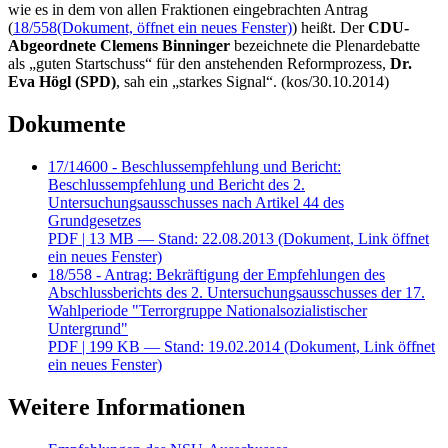
wie es in dem von allen Fraktionen eingebrachten Antrag
(
18/558
(Dokument, öffnet ein neues Fenster)
) heißt. Der
CDU-
Abgeordnete Clemens Binninger
bezeichnete die Plenardebatte
als „guten Startschuss“ für den anstehenden Reformprozess,
Dr.
Eva Högl (SPD)
, sah ein „starkes Signal“. (kos/30.10.2014)
Dokumente
17/14600 - Beschlussempfehlung und Bericht:
Beschlussempfehlung und Bericht des 2.
Untersuchungsausschusses nach Artikel 44 des
Grundgesetzes
PDF
| 13 MB — Stand: 22.08.2013
(Dokument, Link öffnet
ein neues Fenster)
18/558 - Antrag: Bekräftigung der Empfehlungen des
Abschlussberichts des 2. Untersuchungsausschusses der 17.
Wahlperiode "Terrorgruppe Nationalsozialistischer
Untergrund"
PDF
| 199 KB — Stand: 19.02.2014
(Dokument, Link öffnet
ein neues Fenster)
Weitere Informationen