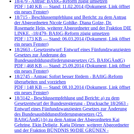
18/479 - Antrag: BAföG-Reform zügig umsetzen
PDF
| 140 KB — Stand: 11.02.2014
(Dokument, Link öffnet
ein neues Fenster)
18/715 - Beschlussempfehlung und Bericht: zu dem Antrag
der Abgeordneten Nicole Gohlke, Diana Golze, Dr.
Rosemarie Hein, weiterer Abgeordneter und der Fraktion DIE
LINKE. -18/479- BAföG-Reform zügig umsetzen
PDF
| 173 KB — Stand: 06.03.2014
(Dokument, Link öffnet
ein neues Fenster)
18/2663 - Gesetzentwurf: Entwurf eines Fünfundzwanzigsten
Gesetzes zur Änderung des
Bundesausbildungsförderungsgesetzes (25. BAföGÄndG)
PDF
| 468 KB — Stand: 25.09.2014
(Dokument, Link öffnet
ein neues Fenster)
18/2745 - Antrag: Sofort besser fördern - BAföG-Reform
überarbeiten und vorziehen
PDF
| 148 KB — Stand: 08.10.2014
(Dokument, Link öffnet
ein neues Fenster)
18/3142 - Beschlussempfehlung und Bericht: a) zu dem
Gesetzentwurf der Bundesregierung - Drucksache 18/2663 -
Entwurf eines Fünfundzwanzigsten Gesetzes zur Änderung
des Bundesausbildungsförderungsgesetzes (25.
BAföGÄndG) b) zu dem Antrag der Abgeordneten Kai
Gehring, Ekin Deligöz, Katja Dörner, weiterer Abgeordneter
und der Fraktion BÜNDNIS 90/DIE GRÜNEN -