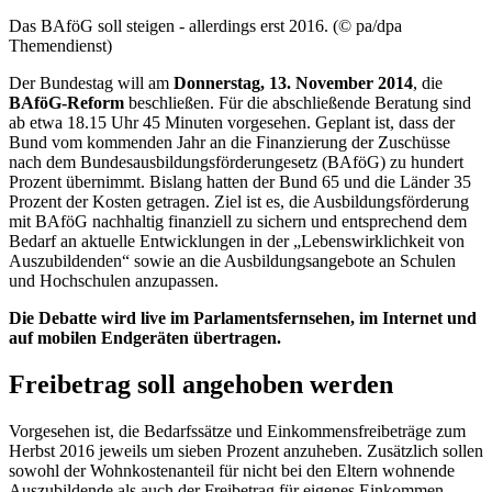
Das BAföG soll steigen - allerdings erst 2016. (© pa/dpa
Themendienst)
Der Bundestag will am
Donnerstag, 13. November 2014
, die
BAföG-Reform
beschließen. Für die abschließende Beratung sind
ab etwa 18.15 Uhr 45 Minuten vorgesehen. Geplant ist, dass der
Bund vom kommenden Jahr an die Finanzierung der Zuschüsse
nach dem Bundesausbildungsförderungesetz (BAföG) zu hundert
Prozent übernimmt. Bislang hatten der Bund 65 und die Länder 35
Prozent der Kosten getragen. Ziel ist es, die Ausbildungsförderung
mit BAföG nachhaltig finanziell zu sichern und entsprechend dem
Bedarf an aktuelle Entwicklungen in der „Lebenswirklichkeit von
Auszubildenden“ sowie an die Ausbildungsangebote an Schulen
und Hochschulen anzupassen.
Die Debatte wird
live
im Parlamentsfernsehen, im Internet und
auf mobilen Endgeräten übertragen.
Freibetrag soll angehoben werden
Vorgesehen ist, die Bedarfssätze und Einkommensfreibeträge zum
Herbst 2016 jeweils um sieben Prozent anzuheben. Zusätzlich sollen
sowohl der Wohnkostenanteil für nicht bei den Eltern wohnende
Auszubildende als auch der Freibetrag für eigenes Einkommen