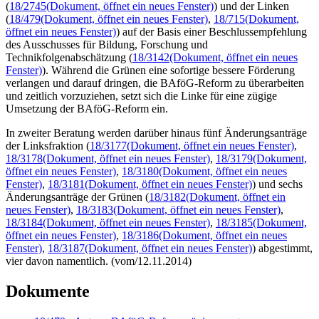
(
18/2745
(Dokument, öffnet ein neues Fenster)
) und der Linken
(
18/479
(Dokument, öffnet ein neues Fenster)
,
18/715
(Dokument,
öffnet ein neues Fenster)
) auf der Basis einer Beschlussempfehlung
des Ausschusses für Bildung, Forschung und
Technikfolgenabschätzung (
18/3142
(Dokument, öffnet ein neues
Fenster)
). Während die Grünen eine sofortige bessere Förderung
verlangen und darauf dringen, die BAföG-Reform zu überarbeiten
und zeitlich vorzuziehen, setzt sich die Linke für eine zügige
Umsetzung der BAföG-Reform ein.
In zweiter Beratung werden darüber hinaus fünf Änderungsanträge
der Linksfraktion (
18/3177
(Dokument, öffnet ein neues Fenster)
,
18/3178
(Dokument, öffnet ein neues Fenster)
,
18/3179
(Dokument,
öffnet ein neues Fenster)
,
18/3180
(Dokument, öffnet ein neues
Fenster)
,
18/3181
(Dokument, öffnet ein neues Fenster)
) und sechs
Änderungsanträge der Grünen (
18/3182
(Dokument, öffnet ein
neues Fenster)
,
18/3183
(Dokument, öffnet ein neues Fenster)
,
18/3184
(Dokument, öffnet ein neues Fenster)
,
18/3185
(Dokument,
öffnet ein neues Fenster)
,
18/3186
(Dokument, öffnet ein neues
Fenster)
,
18/3187
(Dokument, öffnet ein neues Fenster)
) abgestimmt,
vier davon namentlich. (vom/12.11.2014)
Dokumente