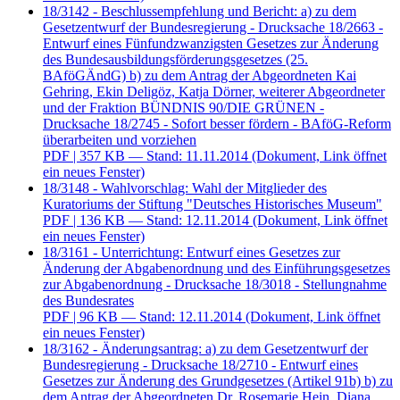
18/3142 - Beschlussempfehlung und Bericht: a) zu dem
Gesetzentwurf der Bundesregierung - Drucksache 18/2663 -
Entwurf eines Fünfundzwanzigsten Gesetzes zur Änderung
des Bundesausbildungsförderungsgesetzes (25.
BAföGÄndG) b) zu dem Antrag der Abgeordneten Kai
Gehring, Ekin Deligöz, Katja Dörner, weiterer Abgeordneter
und der Fraktion BÜNDNIS 90/DIE GRÜNEN -
Drucksache 18/2745 - Sofort besser fördern - BAföG-Reform
überarbeiten und vorziehen
PDF
| 357 KB — Stand: 11.11.2014
(Dokument, Link öffnet
ein neues Fenster)
18/3148 - Wahlvorschlag: Wahl der Mitglieder des
Kuratoriums der Stiftung "Deutsches Historisches Museum"
PDF
| 136 KB — Stand: 12.11.2014
(Dokument, Link öffnet
ein neues Fenster)
18/3161 - Unterrichtung: Entwurf eines Gesetzes zur
Änderung der Abgabenordnung und des Einführungsgesetzes
zur Abgabenordnung - Drucksache 18/3018 - Stellungnahme
des Bundesrates
PDF
| 96 KB — Stand: 12.11.2014
(Dokument, Link öffnet
ein neues Fenster)
18/3162 - Änderungsantrag: a) zu dem Gesetzentwurf der
Bundesregierung - Drucksache 18/2710 - Entwurf eines
Gesetzes zur Änderung des Grundgesetzes (Artikel 91b) b) zu
dem Antrag der Abgeordneten Dr. Rosemarie Hein, Diana