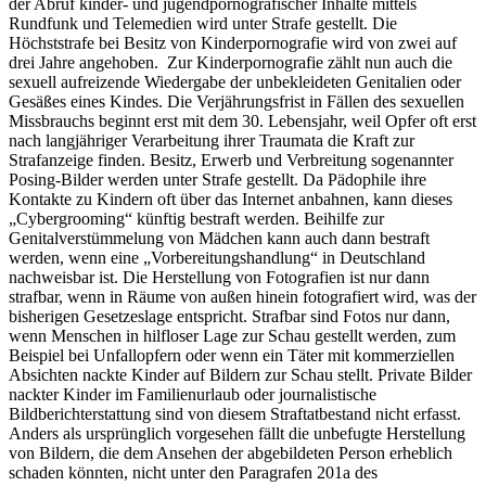
der Abruf kinder- und jugendpornografischer Inhalte mittels
Rundfunk und Telemedien wird unter Strafe gestellt. Die
Höchststrafe bei Besitz von Kinderpornografie wird von zwei auf
drei Jahre angehoben. Zur Kinderpornografie zählt nun auch die
sexuell aufreizende Wiedergabe der unbekleideten Genitalien oder
Gesäßes eines Kindes. Die Verjährungsfrist in Fällen des sexuellen
Missbrauchs beginnt erst mit dem 30. Lebensjahr, weil Opfer oft erst
nach langjähriger Verarbeitung ihrer Traumata die Kraft zur
Strafanzeige finden. Besitz, Erwerb und Verbreitung sogenannter
Posing
-Bilder werden unter Strafe gestellt. Da Pädophile ihre
Kontakte zu Kindern oft über das Internet anbahnen, kann dieses
„
Cybergrooming
“ künftig bestraft werden. Beihilfe zur
Genitalverstümmelung von Mädchen kann auch dann bestraft
werden, wenn eine „Vorbereitungshandlung“ in Deutschland
nachweisbar ist. Die Herstellung von Fotografien ist nur dann
strafbar, wenn in Räume von außen hinein fotografiert wird, was der
bisherigen Gesetzeslage entspricht. Strafbar sind Fotos nur dann,
wenn Menschen in hilfloser Lage zur Schau gestellt werden, zum
Beispiel bei Unfallopfern oder wenn ein Täter mit kommerziellen
Absichten nackte Kinder auf Bildern zur Schau stellt. Private Bilder
nackter Kinder im Familienurlaub oder journalistische
Bildberichterstattung sind von diesem Straftatbestand nicht erfasst.
Anders als ursprünglich vorgesehen fällt die unbefugte Herstellung
von Bildern, die dem Ansehen der abgebildeten Person erheblich
schaden könnten, nicht unter den Paragrafen 201a des