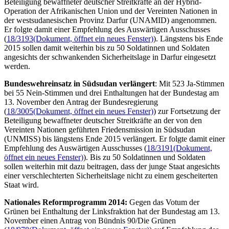
Beteiligung bewaffneter deutscher Streitkräfte an der Hybrid-
Operation der Afrikanischen Union und der Vereinten Nationen in
der westsudanesischen Provinz Darfur (UNAMID) angenommen.
Er folgte damit einer Empfehlung des Auswärtigen Ausschusses
(
18/3193
(Dokument, öffnet ein neues Fenster)
). Längstens bis Ende
2015 sollen damit weiterhin bis zu 50 Soldatinnen und Soldaten
angesichts der schwankenden Sicherheitslage in Darfur eingesetzt
werden.
Bundeswehreinsatz in Südsudan verlängert
: Mit 523 Ja-Stimmen
bei 55 Nein-Stimmen und drei Enthaltungen hat der Bundestag am
13. November den Antrag der Bundesregierung
(
18/3005
(Dokument, öffnet ein neues Fenster)
) zur Fortsetzung der
Beteiligung bewaffneter deutscher Streitkräfte an der von den
Vereinten Nationen geführten Friedensmission in Südsudan
(UNMISS) bis längstens Ende 2015 verlängert. Er folgte damit einer
Empfehlung des Auswärtigen Ausschusses (
18/3191
(Dokument,
öffnet ein neues Fenster)
). Bis zu 50 Soldatinnen und Soldaten
sollen weiterhin mit dazu beitragen, dass der junge Staat angesichts
einer verschlechterten Sicherheitslage nicht zu einem gescheiterten
Staat wird.
Nationales Reformprogramm 2014:
Gegen das Votum der
Grünen bei Enthaltung der Linksfraktion hat der Bundestag am 13.
November einen Antrag von Bündnis 90/Die Grünen