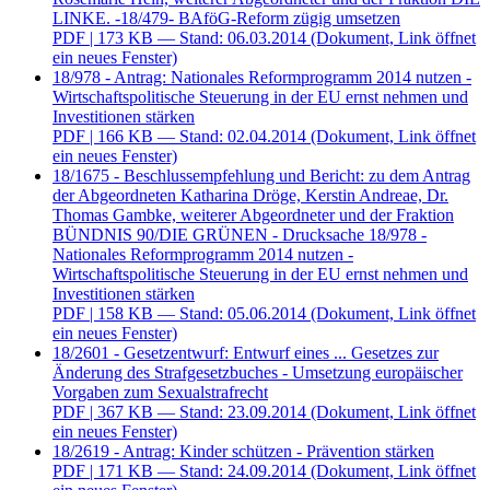
LINKE. -18/479- BAföG-Reform zügig umsetzen
PDF
| 173 KB — Stand: 06.03.2014
(Dokument, Link öffnet
ein neues Fenster)
18/978 - Antrag: Nationales Reformprogramm 2014 nutzen -
Wirtschaftspolitische Steuerung in der EU ernst nehmen und
Investitionen stärken
PDF
| 166 KB — Stand: 02.04.2014
(Dokument, Link öffnet
ein neues Fenster)
18/1675 - Beschlussempfehlung und Bericht: zu dem Antrag
der Abgeordneten Katharina Dröge, Kerstin Andreae, Dr.
Thomas Gambke, weiterer Abgeordneter und der Fraktion
BÜNDNIS 90/DIE GRÜNEN - Drucksache 18/978 -
Nationales Reformprogramm 2014 nutzen -
Wirtschaftspolitische Steuerung in der EU ernst nehmen und
Investitionen stärken
PDF
| 158 KB — Stand: 05.06.2014
(Dokument, Link öffnet
ein neues Fenster)
18/2601 - Gesetzentwurf: Entwurf eines ... Gesetzes zur
Änderung des Strafgesetzbuches - Umsetzung europäischer
Vorgaben zum Sexualstrafrecht
PDF
| 367 KB — Stand: 23.09.2014
(Dokument, Link öffnet
ein neues Fenster)
18/2619 - Antrag: Kinder schützen - Prävention stärken
PDF
| 171 KB — Stand: 24.09.2014
(Dokument, Link öffnet