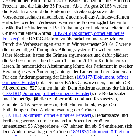
770 Millionen Euro im Jahr 2015. Bisher finanzierten der Bund 65
Prozent und die Länder 35 Prozent. Ab 1. August 20165 werden
die Bedarfssätze und die Einkommensfreibeträge sowie die
Vorsorgepauschalen angehoben. Zudem soll das Antragsverfahren
einfacher werden. Verbessert werden die Fördermöglichkeiten für
ausländische Studierende. Bei Enthaltung der Linken scheiterten die
Grünen mit einem Antrag (
18/2745
(Dokument, öffnet ein neues
Fenster)
), die BAföG-Reform zu überarbeiten und vorzuziehen.
Durch die Verbesserungen erst zum Wintersemester 2016/17 werde
die notwendige Öffnung des Bildungssystems für weitere zwei
Jahre blockiert, hatten die Grünen argumentiert und dafür plädiert,
die Verbesserungen bereits zum 1. Januar 2015 in Kraft treten zu
lassen. In namentlicher Abstimmung lehnte das Parlament in zweiter
Beratung je zwei Änderungsanträge der Linken und der Grünen ab.
Für den Änderungsantrag der Linken (
18/3177
(Dokument, öffnet
ein neues Fenster)
), das Schüler-BAföG auszuweiten, stimmten 53
Abgeordnete, 527 lehnten ihn ab. Dem Änderungsantrag der Linken
(
18/3181
(Dokument, öffnet ein neues Fenster)
), die Bedarfssätze
und Freibeträge jährlich zu überprüfen und neu festzusetzen,
stimmten 54 Abgeordnete zu, 468 lehnten ihn ab, es gab 56
Enthaltungen. Den Änderungsantrag der Grünen
(
18/3182
(Dokument, öffnet ein neues Fenster)
), Bedarfssätze und
Freibetragsgrenzen um je rund zehn Prozent zu erhöhen,
unterstützten 55 Abgeordnete, 467 lehnten ihn ab, 54 enthielten sich.
Den Änderungsantrag der Grünen (
18/3183
(Dokument, öffnet ein