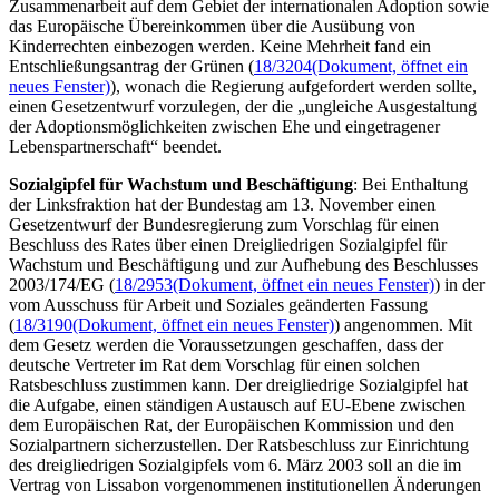
Zusammenarbeit auf dem Gebiet der internationalen Adoption sowie
das Europäische Übereinkommen über die Ausübung von
Kinderrechten einbezogen werden. Keine Mehrheit fand ein
Entschließungsantrag der Grünen (
18/3204
(Dokument, öffnet ein
neues Fenster)
), wonach die Regierung aufgefordert werden sollte,
einen Gesetzentwurf vorzulegen, der die „ungleiche Ausgestaltung
der Adoptionsmöglichkeiten zwischen Ehe und eingetragener
Lebenspartnerschaft“ beendet.
Sozialgipfel für Wachstum und Beschäftigung
: Bei Enthaltung
der Linksfraktion hat der Bundestag am 13. November einen
Gesetzentwurf der Bundesregierung zum Vorschlag für einen
Beschluss des Rates über einen Dreigliedrigen Sozialgipfel für
Wachstum und Beschäftigung und zur Aufhebung des Beschlusses
2003/174/EG (
18/2953
(Dokument, öffnet ein neues Fenster)
) in der
vom Ausschuss für Arbeit und Soziales geänderten Fassung
(
18/3190
(Dokument, öffnet ein neues Fenster)
) angenommen. Mit
dem Gesetz werden die Voraussetzungen geschaffen, dass der
deutsche Vertreter im Rat dem Vorschlag für einen solchen
Ratsbeschluss zustimmen kann. Der dreigliedrige Sozialgipfel hat
die Aufgabe, einen ständigen Austausch auf EU-Ebene zwischen
dem Europäischen Rat, der Europäischen Kommission und den
Sozialpartnern sicherzustellen. Der Ratsbeschluss zur Einrichtung
des dreigliedrigen Sozialgipfels vom 6. März 2003 soll an die im
Vertrag von Lissabon vorgenommenen institutionellen Änderungen