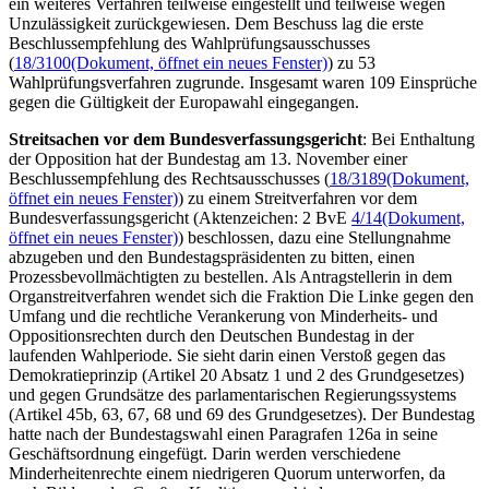
ein weiteres Verfahren teilweise eingestellt und teilweise wegen
Unzulässigkeit zurückgewiesen. Dem Beschuss lag die erste
Beschlussempfehlung des Wahlprüfungsausschusses
(
18/3100
(Dokument, öffnet ein neues Fenster)
) zu 53
Wahlprüfungsverfahren zugrunde. Insgesamt waren 109 Einsprüche
gegen die Gültigkeit der Europawahl eingegangen.
Streitsachen vor dem Bundesverfassungsgericht
: Bei Enthaltung
der Opposition hat der Bundestag am 13. November einer
Beschlussempfehlung des Rechtsausschusses (
18/3189
(Dokument,
öffnet ein neues Fenster)
) zu einem Streitverfahren vor dem
Bundesverfassungsgericht (Aktenzeichen: 2 BvE
4/14
(Dokument,
öffnet ein neues Fenster)
) beschlossen, dazu eine Stellungnahme
abzugeben und den Bundestagspräsidenten zu bitten, einen
Prozessbevollmächtigten zu bestellen. Als Antragstellerin in dem
Organstreitverfahren wendet sich die Fraktion Die Linke gegen den
Umfang und die rechtliche Verankerung von Minderheits- und
Oppositionsrechten durch den Deutschen Bundestag in der
laufenden Wahlperiode. Sie sieht darin einen Verstoß gegen das
Demokratieprinzip (Artikel 20 Absatz 1 und 2 des Grundgesetzes)
und gegen Grundsätze des parlamentarischen Regierungssystems
(Artikel 45b, 63, 67, 68 und 69 des Grundgesetzes). Der Bundestag
hatte nach der Bundestagswahl einen Paragrafen 126a in seine
Geschäftsordnung eingefügt. Darin werden verschiedene
Minderheitenrechte einem niedrigeren Quorum unterworfen, da