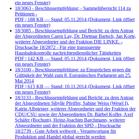
ein neues Fenster)
18/3063 - Beschlussempfehlung: - Sammelübersicht 114 zu
Petitionen -
PDF
| 188 KB — Stand: 05.11.2014
(Dokument, Link öffnet
ein neues Fenster)
18/3085 - Beschlussempfehlung und Bericht: zu dem Antrag
der Abgeordneten Caren Lay, Dr. Dietmar Bartsch, Jan Korte,
weiterer Abgeordneter und der Fraktion DIE LINKE. -
Drucksache 18/2872 - Für eine transparente
Haushaltskontrolle nachrichtendienstlicher Tätigkeiten
PDF
| 142 KB — Stand: 05.11.2014
(Dokument, Link öffnet
ein neues Fenster)
18/3100 - Beschlussempfehlung: zu Einsprüchen gegen die
Gültigkeit der Wahl zum 8. Europäischen Parlament am 25.
Mai 2014
PDF
| 615 KB — Stand: 10.11.2014
(Dokument, Link öffnet
ein neues Fenster)
18/3133 - Beschlussempfehlung und Bericht: zu dem Antrag
der Abgeordneten Sibylle Pfeiffer, Sabine Weiss (Wesel I),
Katrin Albsteiger, weiterer Abgeordneter und der Fraktion der
CDU/CSU sowie der Abgeordneten Dr. Bärbel Kofler, Axel
Schäfer (Bochum), Heinz-Joachim Barchmann, weiterer
Abgeordneter und der Fraktion der SPD - Drucksache
18/2739 - Gute Arbeit weltweit - Verantwortung für
Produktion und Handel global gerecht werden