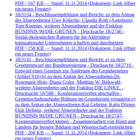
PDF
| 167 KB — Stand: 11.11.2014
(Dokument, Link öffnet
ein neues Fenster)
18/3134 - Beschlussempfehlung und Bericht: zu dem Antrag
der Abgeordneten Uwe Kekeritz, Claudia Roth (Augsburg),
Tom Koenigs, weiterer Abgeordneter und der Fraktion
BÜNDNIS 90/DIE GRÜNEN - Drucksache 18/2746 -
Sozial-ökologischen Rahmen für die Aktivitäten
transnationaler Unternehmen schaffen und durchsetzen
PDF
| 158 KB — Stand: 11.11.2014
(Dokument, Link öffnet
ein neues Fenster)
18/3141 - Beschlussempfehlung und Bericht: a) zu dem
Gesetzentwurf der Bundesregierung - Drucksache 18/2710 -
Entwurf eines Gesetzes zur Änderung des Grundgesetzes
(Artikel 91b) b) zu dem Antrag der Abgeordneten Dr.
Rosemarie Hein, Diana Golze, Matthias W. Birkwald,
weiterer Abgeordneter und der Fraktion DIE LINKE. -
Drucksache 18/588 - Kooperationsverbot abschaffen -
Gemeinschaftsaufgabe Bildung im Grundgesetz verankern c)
zu dem Antrag der Abgeordneten Kai Gehring, Katja Dörner,
Ekin Deligöz, weiterer Abgeordneter und der Fraktion
BÜNDNIS 90/DIE GRÜNEN - Drucksache 18/2747-
Kooperationsverbot kippen - Zusammenarbeit von Bund und
Ländern für bessere Bildung und Wissenschaft ermöglichen
PDF
| 266 KB — Stand: 11.11.2014
(Dokument, Link öffnet
ein neues Fenster)