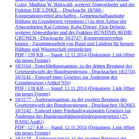
Golze, Matthias W. Birkwald, weiterer Abgeordneter und der
Fraktion DIE LINKE. - Drucksache 18/588 -
Kooperationsverbot abschaffen - Gemeinschaftsaufgabe
Bildung im Grundgesetz verankern c) zu dem Antrag der
Abgeordneten Kai Gehring, Katja Dörner, Ekin Deligöz,
weiterer Abgeordneter und der Fraktion BÜNDNIS 90/DIE
GRÜNEN - Drucksache 18/2747- Kooperationsverbot
kippen - Zusammenarbeit von Bund und Ländern für bessere
Bildung und Wissenschaft ermöglichen
PDF
| 139 KB — Stand: 12.11.2014
(Dokument, Link öffnet
ein neues Fenster)
18/3164 - Entschließungsantrag: zu der dritten Beratung des
Gesetzentwurfs der Bundesregierung - Drucksachen 18/2710,
18/3141 - Entwurf eines Gesetzes zur Änderung des
Grundgesetzes (Artikel 91b)
PDF
| 139 KB — Stand: 12.11.2014
(Dokument, Link öffnet
ein neues Fenster)
18/3177 - Änderungsantrag: zu der zweiten Beratung des
Gesetzentwurfs der Bundesregierung - Drucksachen 18/2663,
18/3142 - Entwurf eines Fünfundzwanzigsten Gesetzes zur
Änderung des Bundesausbildungsförderungsgesetzes (25.
BAföGÄndG)
PDF
| 127 KB — Stand: 12.11.2014
(Dokument, Link öffnet
ein neues Fenster)
18/3178 - Änderungsantrag: zu der zweiten Beratung des