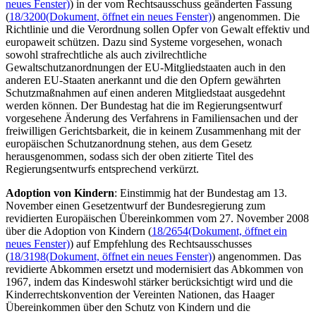
neues Fenster)
) in der vom Rechtsausschuss geänderten Fassung
(
18/3200
(Dokument, öffnet ein neues Fenster)
) angenommen. Die
Richtlinie und die Verordnung sollen Opfer von Gewalt effektiv und
europaweit schützen. Dazu sind Systeme vorgesehen, wonach
sowohl strafrechtliche als auch zivilrechtliche
Gewaltschutzanordnungen der EU-Mitgliedstaaten auch in den
anderen EU-Staaten anerkannt und die den Opfern gewährten
Schutzmaßnahmen auf einen anderen Mitgliedstaat ausgedehnt
werden können. Der Bundestag hat die im Regierungsentwurf
vorgesehene Änderung des Verfahrens in Familiensachen und der
freiwilligen Gerichtsbarkeit, die in keinem Zusammenhang mit der
europäischen Schutzanordnung stehen, aus dem Gesetz
herausgenommen, sodass sich der oben zitierte Titel des
Regierungsentwurfs entsprechend verkürzt.
Adoption von Kindern
: Einstimmig hat der Bundestag am 13.
November einen Gesetzentwurf der Bundesregierung zum
revidierten Europäischen Übereinkommen vom 27. November 2008
über die Adoption von Kindern (
18/2654
(Dokument, öffnet ein
neues Fenster)
) auf Empfehlung des Rechtsausschusses
(
18/3198
(Dokument, öffnet ein neues Fenster)
) angenommen. Das
revidierte Abkommen ersetzt und modernisiert das Abkommen von
1967, indem das Kindeswohl stärker berücksichtigt wird und die
Kinderrechtskonvention der Vereinten Nationen, das Haager
Übereinkommen über den Schutz von Kindern und die