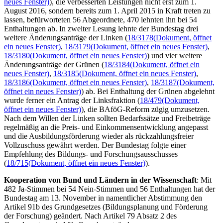
neues Fenster)
), die verbesserten Leistungen nicht erst zum 1.
August 2016, sondern bereits zum 1. April 2015 in Kraft treten zu
lassen, befürworteten 56 Abgeordnete, 470 lehnten ihn bei 54
Enthaltungen ab. In zweiter Lesung lehnte der Bundestag drei
weitere Änderungsanträge der Linken (
18/3178
(Dokument, öffnet
ein neues Fenster)
,
18/3179
(Dokument, öffnet ein neues Fenster)
,
18/3180
(Dokument, öffnet ein neues Fenster)
) und vier weitere
Änderungsanträge der Grünen (
18/3184
(Dokument, öffnet ein
neues Fenster)
,
18/3185
(Dokument, öffnet ein neues Fenster)
,
18/3186
(Dokument, öffnet ein neues Fenster)
,
18/3187
(Dokument,
öffnet ein neues Fenster)
) ab. Bei Enthaltung der Grünen abgelehnt
wurde ferner ein Antrag der Linksfraktion (
18/479
(Dokument,
öffnet ein neues Fenster)
), die BAföG-Reform zügig umzusetzen.
Nach dem Willen der Linken sollten Bedarfssätze und Freibeträge
regelmäßig an die Preis- und Einkommensentwicklung angepasst
und die Ausbildungsförderung wieder als rückzahlungsfreier
Vollzuschuss gewährt werden. Der Bundestag folgte einer
Empfehlung des Bildungs- und Forschungsausschusses
(
18/715
(Dokument, öffnet ein neues Fenster)
).
Kooperation von Bund und Ländern in der Wissenschaft
: Mit
482 Ja-Stimmen bei 54 Nein-Stimmen und 56 Enthaltungen hat der
Bundestag am 13. November in namentlicher Abstimmung den
Artikel 91b des Grundgesetzes (Bildungsplanung und Förderung
der Forschung) geändert. Nach Artikel 79 Absatz 2 des