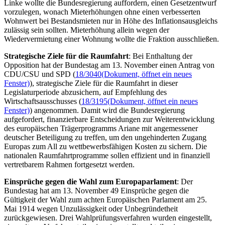
Linke wollte die Bundesregierung auffordern, einen Gesetzentwurf
vorzulegen, wonach Mieterhöhungen ohne einen verbesserten
Wohnwert bei Bestandsmieten nur in Höhe des Inflationsausgleichs
zulässig sein sollten. Mieterhöhung allein wegen der
Wiedervermietung einer Wohnung wollte die Fraktion ausschließen.
Strategische Ziele für die Raumfahrt
: Bei Enthaltung der
Opposition hat der Bundestag am 13. November einen Antrag von
CDU/CSU und SPD (
18/3040
(Dokument, öffnet ein neues
Fenster)
), strategische Ziele für die Raumfahrt in dieser
Legislaturperiode abzusichern, auf Empfehlung des
Wirtschaftsausschusses (
18/3195
(Dokument, öffnet ein neues
Fenster)
) angenommen. Damit wird die Bundesregierung
aufgefordert, finanzierbare Entscheidungen zur Weiterentwicklung
des europäischen Trägerprogramms Ariane mit angemessener
deutscher Beteiligung zu treffen, um den ungehinderten Zugang
Europas zum All zu wettbewerbsfähigen Kosten zu sichern. Die
nationalen Raumfahrtprogramme sollen effizient und in finanziell
vertretbarem Rahmen fortgesetzt werden.
Einsprüche gegen die Wahl zum Europaparlament
: Der
Bundestag hat am 13. November 49 Einsprüche gegen die
Gültigkeit der Wahl zum achten Europäischen Parlament am 25.
Mai 1914 wegen Unzulässigkeit oder Unbegründetheit
zurückgewiesen. Drei Wahlprüfungsverfahren wurden eingestellt,