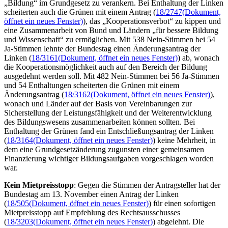
„Bildung“ im Grundgesetz zu verankern. Bei Enthaltung der Linken
scheiterten auch die Grünen mit einem Antrag (
18/2747
(Dokument,
öffnet ein neues Fenster)
), das „Kooperationsverbot“ zu kippen und
eine Zusammenarbeit von Bund und Ländern „für bessere Bildung
und Wissenschaft“ zu ermöglichen. Mit 538 Nein-Stimmen bei 54
Ja-Stimmen lehnte der Bundestag einen Änderungsantrag der
Linken (
18/3161
(Dokument, öffnet ein neues Fenster)
) ab, wonach
die Kooperationsmöglichkeit auch auf den Bereich der Bildung
ausgedehnt werden soll. Mit 482 Nein-Stimmen bei 56 Ja-Stimmen
und 54 Enthaltungen scheiterten die Grünen mit einem
Änderungsantrag (
18/3162
(Dokument, öffnet ein neues Fenster)
),
wonach und Länder auf der Basis von Vereinbarungen zur
Sicherstellung der Leistungsfähigkeit und der Weiterentwicklung
des Bildungswesens zusammenarbeiten können sollten. Bei
Enthaltung der Grünen fand ein Entschließungsantrag der Linken
(
18/3164
(Dokument, öffnet ein neues Fenster)
) keine Mehrheit, in
dem eine Grundgesetzänderung zugunsten einer gemeinsamen
Finanzierung wichtiger Bildungsaufgaben vorgeschlagen worden
war.
Kein Mietpreisstopp
: Gegen die Stimmen der Antragsteller hat der
Bundestag am 13. November einen Antrag der Linken
(
18/505
(Dokument, öffnet ein neues Fenster)
) für einen sofortigen
Mietpreisstopp auf Empfehlung des Rechtsausschusses
(
18/3203
(Dokument, öffnet ein neues Fenster)
) abgelehnt. Die