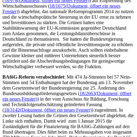
(
18/978
(Dokument, öffnet ein neues Fenster)
) auf Empfehlung des
Wirtschaftsausschusses (
18/1675
(Dokument, öffnet ein neues
Fenster)
) abgelehnt, das nationale Reformprogramm 2014 zu nutzen
und die wirtschaftspolitische Steuerung in der EU ernst zu nehmen
und Investitionen zu stärken. Die Grünen hatten eine
Stabilitätswarnung der EU-Kommission gegenüber Deutschland
zum Anlass genommen, die Leistungsbilanzüberschüsse in
Deutschland zu thematisieren. Sie hatten die Bundesregierung
aufgerufen, die private und öffentliche Investitionsquote zu erhöhen
und die Binnennachfrage anzukurbeln. Auch sollten einbehaltene
Gewinne kleiner und mittlerer Unternehmen steuerlich besser
gefördert und die Abschreibungsbedingungen für geringwertige
Wirtschaftsgüter verbessert werden, so die Fraktion.
BAföG-Reform verabschiedet
: Mit 474 Ja-Stimmen bei 57 Nein-
Stimmen und 54 Enthaltungen hat der Bundestag am 13. November
dem Gesetzentwurf der Bundesregierung zur 25. Änderung des
Bundesausbildungsförderungsgesetzes (
18/2663
(Dokument, öffnet
ein neues Fenster)
) in der vom Ausschuss für Bildung, Forschung
und Technikfolgenabschätzung geänderten Fassung
(
18/3142
(Dokument, öffnet ein neues Fenster)
) zugestimmt. In
zweiter Lesung hatten die Grünen den Gesetzentwurf abgelehnt, die
Linke sich enthalten. Damit wird zum 1.Januar 2015 die
Zuständigkeit für die Finanzierung für BAföG-Zahlungen auf den
Bund übertragen. Dies führt beim zu Mehrausgaben von insgesamt