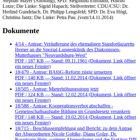
Stephan Mayer (Altötting); SPD: Siegmund Ehrmann, Hiltrud
Lotze; Die Linke: Sigrid Hupach; Stellvertreter: CDU/CSU: Dr.
Herlind Gundelach, Dr. Philipp Lengsfeld; SPD: Dr. Eva Högl,
Christina Jantz; Die Linke: Petra Pau. (vom/14.11.2014)
Dokumente
4/14 - Antrag: Veräußerung des ehemaligen Standortlazaretts
Hemer an die Spezial-Lungenklinik des Diakonissen-
Mutterhauses "Neuvandsburg-West"
PDF
| 187 KB — Stand: 09.11.1961
(Dokument, Link öffnet
ein neues Fenster)
18/479 - Antrag: BAföG-Reform zügig umsetzen
PDF
| 140 KB — Stand: 11.02.2014
(Dokument, Link öffnet
ein neues Fenster)
18/505 - Antrag: Mieterhöhungsstopp jetzt
PDF
| 124 KB — Stand: 12.02.2014
(Dokument, Link öffnet
ein neues Fenster)
18/588 - Antrag: Kooperationsverbot abschaffen -
Gemeinschaftsaufgabe Bildung im Grundgesetz verankern
PDF
| 148 KB — Stand: 19.02.2014
(Dokument, Link öffnet
ein neues Fenster)
18/715 - Beschlussempfehlung und Bericht: zu dem Antrag
der Abgeordneten Nicole Gohlke, Diana Golze, Dr.
Rosemarie Hein, weiterer Abgeordneter und der Fraktion DIE