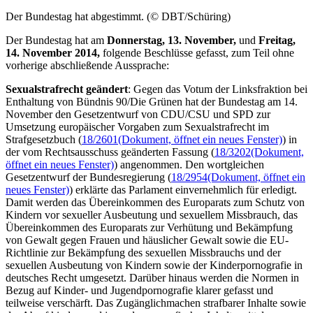
Der Bundestag hat abgestimmt. (© DBT/Schüring)
Der Bundestag hat am
Donnerstag, 13. November,
und
Freitag,
14. November 2014,
folgende Beschlüsse gefasst, zum Teil ohne
vorherige abschließende Aussprache:
Sexualstrafrecht geändert
: Gegen das Votum der Linksfraktion bei
Enthaltung von Bündnis 90/Die Grünen hat der Bundestag am 14.
November den Gesetzentwurf von CDU/CSU und SPD zur
Umsetzung europäischer Vorgaben zum Sexualstrafrecht im
Strafgesetzbuch (
18/2601
(Dokument, öffnet ein neues Fenster)
) in
der vom Rechtsausschuss geänderten Fassung (
18/3202
(Dokument,
öffnet ein neues Fenster)
) angenommen. Den wortgleichen
Gesetzentwurf der Bundesregierung (
18/2954
(Dokument, öffnet ein
neues Fenster)
) erklärte das Parlament einvernehmlich für erledigt.
Damit werden das Übereinkommen des Europarats zum Schutz von
Kindern vor sexueller Ausbeutung und sexuellem Missbrauch, das
Übereinkommen des Europarats zur Verhütung und Bekämpfung
von Gewalt gegen Frauen und häuslicher Gewalt sowie die EU-
Richtlinie zur Bekämpfung des sexuellen Missbrauchs und der
sexuellen Ausbeutung von Kindern sowie der Kinderpornografie in
deutsches Recht umgesetzt. Darüber hinaus werden die Normen in
Bezug auf Kinder- und Jugendpornografie klarer gefasst und
teilweise verschärft. Das Zugänglichmachen strafbarer Inhalte sowie