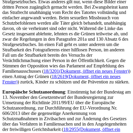
Strafgesetzbuches. Etwas anderes gilt nur, wenn diese Bilder einer
dritten Person zugänglich gemacht werden. Bei Zwangsheirat kann
das Strafrecht unabhängig vom Recht des Tatortes vollständig und
einfacher angewandt werden. Beim sexuellen Missbrauch von
Schutzbefohlenen werden alle Täter gleich behandelt, unabhängig
davon, ob sie verheiratet sind oder nicht. Während die Linke das
Gesetz insgesamt ablehnte, lehnten es die Grünen teilweise ab, und
zwar die Regelungen in den Paragrafen 201a und 130 Absatz 6 des
Strafgesetzbuches. Im einen Fall geht es unter anderem um die
Strafbarkeit des Fotografierens einer hilflosen Person, im anderen
Fall um die Strafbarkeit bereits des Versuchs der
Verächtlichmachung einer Person in der Öffentlichkeit. Gegen die
Stimmen der Opposition wies das Parlament auf Empfehlung des
Familienausschusses (
18/3201
(Dokument, öffnet ein neues Fenster)
)
einen Antrag der Grünen (
18/2619
(Dokument, öffnet ein neues
Fenster)
) zurück, Kinder zu schützen und die Prävention zu stärken.
Europäische Schutzanordnung
: Einstimmig hat der Bundestag am
13. November den Gesetzentwurf der Bundesregierung zur
Umsetzung der Richtlinie 2011/99/EU über die Europäische
Schutzanordnung, zur Durchführung der EU-Verordnung Nr.
606/2013 über die gegenseitige Anerkennung von
Schutzmaßnahmen in Zivilsachen und zur Änderung des Gesetzes
über das Verfahren in Familiensachen und in den Angelegenheiten
der freiwilligen Gerichtsbarkeit (
18/2955
(Dokument, öffnet ein