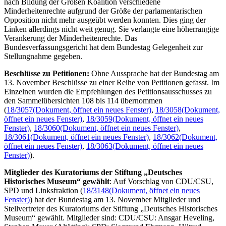
nach Bildung der Großen Koalition verschiedene
Minderheitenrechte aufgrund der Größe der parlamentarischen
Opposition nicht mehr ausgeübt werden konnten. Dies ging der
Linken allerdings nicht weit genug. Sie verlangte eine höherrangige
Verankerung der Minderheitenrechte. Das
Bundesverfassungsgericht hat dem Bundestag Gelegenheit zur
Stellungnahme gegeben.
Beschlüsse zu Petitionen:
Ohne Aussprache hat der Bundestag am
13. November Beschlüsse zu einer Reihe von Petitionen gefasst. Im
Einzelnen wurden die Empfehlungen des Petitionsausschusses zu
den Sammelübersichten 108 bis 114 übernommen
(
18/3057
(Dokument, öffnet ein neues Fenster)
,
18/3058
(Dokument,
öffnet ein neues Fenster)
,
18/3059
(Dokument, öffnet ein neues
Fenster)
,
18/3060
(Dokument, öffnet ein neues Fenster)
,
18/3061
(Dokument, öffnet ein neues Fenster)
,
18/3062
(Dokument,
öffnet ein neues Fenster)
,
18/3063
(Dokument, öffnet ein neues
Fenster)
).
Mitglieder des Kuratoriums der Stiftung „Deutsches
Historisches Museum“ gewählt
: Auf Vorschlag von CDU/CSU,
SPD und Linksfraktion (
18/3148
(Dokument, öffnet ein neues
Fenster)
) hat der Bundestag am 13. November Mitglieder und
Stellvertreter des Kuratoriums der Stiftung „Deutsches Historisches
Museum“ gewählt. Mitglieder sind: CDU/CSU: Ansgar Heveling,