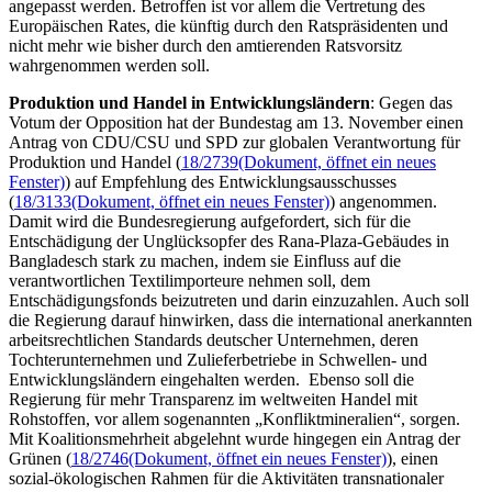
angepasst werden. Betroffen ist vor allem die Vertretung des
Europäischen Rates, die künftig durch den Ratspräsidenten und
nicht mehr wie bisher durch den amtierenden Ratsvorsitz
wahrgenommen werden soll.
Produktion und Handel in Entwicklungsländern
: Gegen das
Votum der Opposition hat der Bundestag am 13. November einen
Antrag von CDU/CSU und SPD zur globalen Verantwortung für
Produktion und Handel (
18/2739
(Dokument, öffnet ein neues
Fenster)
) auf Empfehlung des Entwicklungsausschusses
(
18/3133
(Dokument, öffnet ein neues Fenster)
) angenommen.
Damit wird die Bundesregierung aufgefordert, sich für die
Entschädigung der Unglücksopfer des Rana-Plaza-Gebäudes in
Bangladesch stark zu machen, indem sie Einfluss auf die
verantwortlichen Textilimporteure nehmen soll, dem
Entschädigungsfonds beizutreten und darin einzuzahlen. Auch soll
die Regierung darauf hinwirken, dass die international anerkannten
arbeitsrechtlichen Standards deutscher Unternehmen, deren
Tochterunternehmen und Zulieferbetriebe in Schwellen- und
Entwicklungsländern eingehalten werden. Ebenso soll die
Regierung für mehr Transparenz im weltweiten Handel mit
Rohstoffen, vor allem sogenannten „Konfliktmineralien“, sorgen.
Mit Koalitionsmehrheit abgelehnt wurde hingegen ein Antrag der
Grünen (
18/2746
(Dokument, öffnet ein neues Fenster)
), einen
sozial-ökologischen Rahmen für die Aktivitäten transnationaler