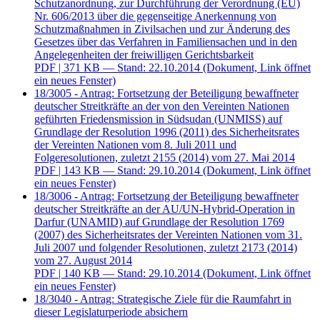
Schutzanordnung, zur Durchführung der Verordnung (EU)
Nr. 606/2013 über die gegenseitige Anerkennung von
Schutzmaßnahmen in Zivilsachen und zur Änderung des
Gesetzes über das Verfahren in Familiensachen und in den
Angelegenheiten der freiwilligen Gerichtsbarkeit
PDF
| 371 KB — Stand: 22.10.2014
(Dokument, Link öffnet
ein neues Fenster)
18/3005 - Antrag: Fortsetzung der Beteiligung bewaffneter
deutscher Streitkräfte an der von den Vereinten Nationen
geführten Friedensmission in Südsudan (UNMISS) auf
Grundlage der Resolution 1996 (2011) des Sicherheitsrates
der Vereinten Nationen vom 8. Juli 2011 und
Folgeresolutionen, zuletzt 2155 (2014) vom 27. Mai 2014
PDF
| 143 KB — Stand: 29.10.2014
(Dokument, Link öffnet
ein neues Fenster)
18/3006 - Antrag: Fortsetzung der Beteiligung bewaffneter
deutscher Streitkräfte an der AU/UN-Hybrid-Operation in
Darfur (UNAMID) auf Grundlage der Resolution 1769
(2007) des Sicherheitsrates der Vereinten Nationen vom 31.
Juli 2007 und folgender Resolutionen, zuletzt 2173 (2014)
vom 27. August 2014
PDF
| 140 KB — Stand: 29.10.2014
(Dokument, Link öffnet
ein neues Fenster)
18/3040 - Antrag: Strategische Ziele für die Raumfahrt in
dieser Legislaturperiode absichern