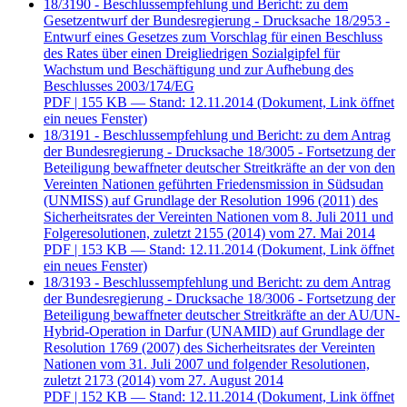
18/3190 - Beschlussempfehlung und Bericht: zu dem
Gesetzentwurf der Bundesregierung - Drucksache 18/2953 -
Entwurf eines Gesetzes zum Vorschlag für einen Beschluss
des Rates über einen Dreigliedrigen Sozialgipfel für
Wachstum und Beschäftigung und zur Aufhebung des
Beschlusses 2003/174/EG
PDF
| 155 KB — Stand: 12.11.2014
(Dokument, Link öffnet
ein neues Fenster)
18/3191 - Beschlussempfehlung und Bericht: zu dem Antrag
der Bundesregierung - Drucksache 18/3005 - Fortsetzung der
Beteiligung bewaffneter deutscher Streitkräfte an der von den
Vereinten Nationen geführten Friedensmission in Südsudan
(UNMISS) auf Grundlage der Resolution 1996 (2011) des
Sicherheitsrates der Vereinten Nationen vom 8. Juli 2011 und
Folgeresolutionen, zuletzt 2155 (2014) vom 27. Mai 2014
PDF
| 153 KB — Stand: 12.11.2014
(Dokument, Link öffnet
ein neues Fenster)
18/3193 - Beschlussempfehlung und Bericht: zu dem Antrag
der Bundesregierung - Drucksache 18/3006 - Fortsetzung der
Beteiligung bewaffneter deutscher Streitkräfte an der AU/UN-
Hybrid-Operation in Darfur (UNAMID) auf Grundlage der
Resolution 1769 (2007) des Sicherheitsrates der Vereinten
Nationen vom 31. Juli 2007 und folgender Resolutionen,
zuletzt 2173 (2014) vom 27. August 2014
PDF
| 152 KB — Stand: 12.11.2014
(Dokument, Link öffnet