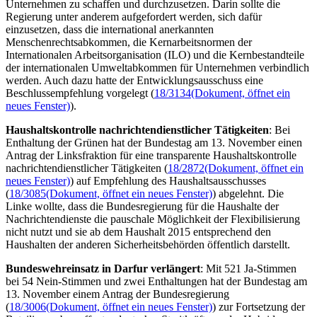
Unternehmen zu schaffen und durchzusetzen. Darin sollte die
Regierung unter anderem aufgefordert werden, sich dafür
einzusetzen, dass die international anerkannten
Menschenrechtsabkommen, die Kernarbeitsnormen der
Internationalen Arbeitsorganisation (ILO) und die Kernbestandteile
der internationalen Umweltabkommen für Unternehmen verbindlich
werden. Auch dazu hatte der Entwicklungsausschuss eine
Beschlussempfehlung vorgelegt (
18/3134
(Dokument, öffnet ein
neues Fenster)
).
Haushaltskontrolle nachrichtendienstlicher Tätigkeiten
: Bei
Enthaltung der Grünen hat der Bundestag am 13. November einen
Antrag der Linksfraktion für eine transparente Haushaltskontrolle
nachrichtendienstlicher Tätigkeiten (
18/2872
(Dokument, öffnet ein
neues Fenster)
) auf Empfehlung des Haushaltsausschusses
(
18/3085
(Dokument, öffnet ein neues Fenster)
) abgelehnt. Die
Linke wollte, dass die Bundesregierung für die Haushalte der
Nachrichtendienste die pauschale Möglichkeit der Flexibilisierung
nicht nutzt und sie ab dem Haushalt 2015 entsprechend den
Haushalten der anderen Sicherheitsbehörden öffentlich darstellt.
Bundeswehreinsatz in Darfur verlängert
: Mit 521 Ja-Stimmen
bei 54 Nein-Stimmen und zwei Enthaltungen hat der Bundestag am
13. November einem Antrag der Bundesregierung
(
18/3006
(Dokument, öffnet ein neues Fenster)
) zur Fortsetzung der