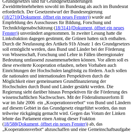
Grundgesetzes sind für Grundgesetzänderungen
Zweidrittelmehrheiten sowohl im Bundestag als auch im Bundesrat
erforderlich. Der Gesetzentwurf der Bundesregierung
(
18/2710
(Dokument, öffnet ein neues Fenster)
) wurde auf
Empfehlung des Ausschusses für Bildung, Forschung und
Technikfolgenabschätzung (
18/3141
(Dokument, öffnet ein neues
Fenster)
) unverändert angenommen. In zweiter Lesung hatte die
Linksfraktion dagegen gestimmt, die Grünen hatten sich enthalten.
Durch die Neufassung des Artikels 91b Absatz 1 des Grundgesetzes
soll ermöglicht werden, dass Bund und Länder bei der Förderung
von Wissenschaft, Forschung und Lehre in Fällen überregionaler
Bedeutung umfassend zusammenarbeiten können. Vor allem soll es
diese erweiterte Kooperation erlauben, neben Vorhaben auch
Einrichtungen der Hochschulen langfristig zu fördern. Auch sollen
die nationalen und internationalen Perspektiven durch die
Möglichkeit einer gemeinsamen Grundfinanzierung der
Hochschulen durch Bund und Länder gestärkt werden. Die
Regierung sieht darüber hinaus Perspektiven für die Förderung des
wissenschaftlichen Nachwuchses. Mit der Föderalismusreform II
war im Jahr 2006 ein „Kooperationsverbot“ von Bund und Ländern
auf diesem Gebiet in das Grundgesetz eingeführt worden, das nun
teilweise rückgängig gemacht wird. Gegen das Votum der Linken
lehnte das Parlament einen Antrag dieser Fraktion
(
18/588
(Dokument, öffnet ein neues Fenster)
) ab, das
„Kooperationsverbot“ abzuschaffen und eine Gemeinschaftsaufgabe