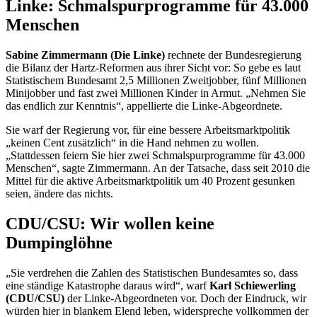
Linke: Schmalspurprogramme für 43.000
Menschen
Sabine Zimmermann (Die Linke)
rechnete der Bundesregierung
die Bilanz der Hartz-Reformen aus ihrer Sicht vor: So gebe es laut
Statistischem Bundesamt 2,5 Millionen Zweitjobber, fünf Millionen
Minijobber und fast zwei Millionen Kinder in Armut. „Nehmen Sie
das endlich zur Kenntnis“, appellierte die Linke-Abgeordnete.
Sie warf der Regierung vor, für eine bessere Arbeitsmarktpolitik
„keinen Cent zusätzlich“ in die Hand nehmen zu wollen.
„Stattdessen feiern Sie hier zwei Schmalspurprogramme für 43.000
Menschen“, sagte Zimmermann. An der Tatsache, dass seit 2010 die
Mittel für die aktive Arbeitsmarktpolitik um 40 Prozent gesunken
seien, ändere das nichts.
CDU/CSU: Wir wollen keine
Dumpinglöhne
„Sie verdrehen die Zahlen des Statistischen Bundesamtes so, dass
eine ständige Katastrophe daraus wird“, warf
Karl Schiewerling
(CDU/CSU)
der Linke-Abgeordneten vor. Doch der Eindruck, wir
würden hier in blankem Elend leben, widerspreche vollkommen der