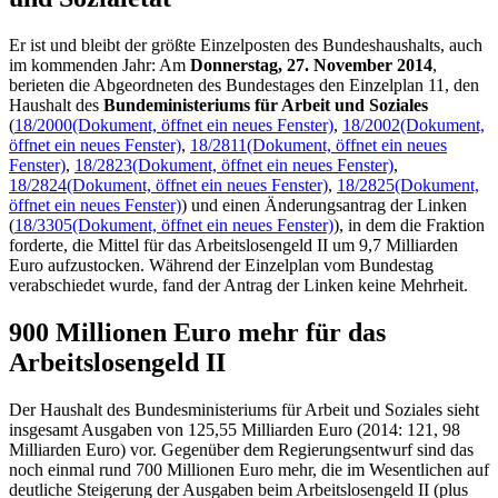
Er ist und bleibt der größte Einzelposten des Bundeshaushalts, auch
im kommenden Jahr: Am
Donnerstag, 27. November 2014
,
berieten die Abgeordneten des Bundestages den Einzelplan 11, den
Haushalt des
Bundeministeriums für Arbeit und Soziales
(
18/2000
(Dokument, öffnet ein neues Fenster)
,
18/2002
(Dokument,
öffnet ein neues Fenster)
,
18/2811
(Dokument, öffnet ein neues
Fenster)
,
18/2823
(Dokument, öffnet ein neues Fenster)
,
18/2824
(Dokument, öffnet ein neues Fenster)
,
18/2825
(Dokument,
öffnet ein neues Fenster)
) und einen Änderungsantrag der Linken
(
18/3305
(Dokument, öffnet ein neues Fenster)
), in dem die Fraktion
forderte, die Mittel für das Arbeitslosengeld II um 9,7 Milliarden
Euro aufzustocken. Während der Einzelplan vom Bundestag
verabschiedet wurde, fand der Antrag der Linken keine Mehrheit.
900 Millionen Euro mehr für das
Arbeitslosengeld II
Der Haushalt des Bundesministeriums für Arbeit und Soziales sieht
insgesamt Ausgaben von 125,55 Milliarden Euro (2014: 121, 98
Milliarden Euro) vor. Gegenüber dem Regierungsentwurf sind das
noch einmal rund 700 Millionen Euro mehr, die im Wesentlichen auf
deutliche Steigerung der Ausgaben beim Arbeitslosengeld II (plus