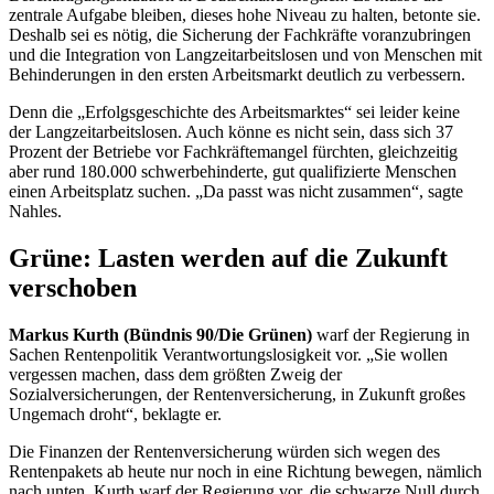
zentrale Aufgabe bleiben, dieses hohe Niveau zu halten, betonte sie.
Deshalb sei es nötig, die Sicherung der Fachkräfte voranzubringen
und die Integration von Langzeitarbeitslosen und von Menschen mit
Behinderungen in den ersten Arbeitsmarkt deutlich zu verbessern.
Denn die „Erfolgsgeschichte des Arbeitsmarktes“ sei leider keine
der Langzeitarbeitslosen. Auch könne es nicht sein, dass sich 37
Prozent der Betriebe vor Fachkräftemangel fürchten, gleichzeitig
aber rund 180.000 schwerbehinderte, gut qualifizierte Menschen
einen Arbeitsplatz suchen. „Da passt was nicht zusammen“, sagte
Nahles.
Grüne: Lasten werden auf die Zukunft
verschoben
Markus Kurth (Bündnis 90/Die Grünen)
warf der Regierung in
Sachen Rentenpolitik Verantwortungslosigkeit vor. „Sie wollen
vergessen machen, dass dem größten Zweig der
Sozialversicherungen, der Rentenversicherung, in Zukunft großes
Ungemach droht“, beklagte er.
Die Finanzen der Rentenversicherung würden sich wegen des
Rentenpakets ab heute nur noch in eine Richtung bewegen, nämlich
nach unten. Kurth warf der Regierung vor, die schwarze Null durch