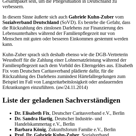
Gesamtpaket sein, um die Pflegesituation in Deutschland zu
verbessern.
In diesem Sinne äußerte sich auch
Gabriele Kuhn-Zuber
vom
Sozialverband Deutschland
(SoVD). Es bestehe die Gefahr, dass
die Rückzahlung des zinslosen Darlehens zur Finanzierung des
Lebensunterhaltes während der Familienpflegezeit nur von
Menschen mit guten oder besseren Einkommen gestemmt werden
kann.
Kuhn-Zuber sprach sich deshalb ebenso wie die DGB-Vertreterin
Weusthoff für die Zahlung einer Lohnersatzleistung während der
Familienpflegezeit nach dem Vorbild des Elterngeldes aus. Elisabeth
Fix vom Deutschen Caritasverband plädierte dafür, für die
Rückzahlung des Darlehens zumindest Härtefallregelungen zum
Beispiel im Fall von Langzeitarbeitslosigkeit oder andauernden
Erkrankungen einzuführen. (aw/24.11.2014)
Liste der geladenen Sachverständigen
Dr. Elisabeth Fix
, Deutscher Caritasverband e.V., Berlin
Dr. Sandra Hartig
, Deutscher Industrie- und
Handelskammertag e.V., Berlin
Barbara König
, Zukunftsforum Familie e.V., Berlin
Prof. Dr. Gabriele Kuhn-Zuber
, Sozialverband