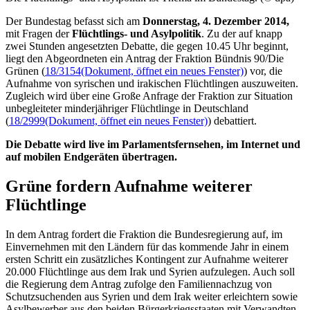
Der Bundestag befasst sich am
Donnerstag, 4. Dezember 2014,
mit Fragen der
Flüchtlings- und Asylpolitik
. Zu der auf knapp
zwei Stunden angesetzten Debatte, die gegen 10.45 Uhr beginnt,
liegt den Abgeordneten ein Antrag der Fraktion Bündnis 90/Die
Grünen (
18/3154
(Dokument, öffnet ein neues Fenster)
) vor, die
Aufnahme von syrischen und irakischen Flüchtlingen auszuweiten.
Zugleich wird über eine Große Anfrage der Fraktion zur Situation
unbegleiteter minderjähriger Flüchtlinge in Deutschland
(
18/2999
(Dokument, öffnet ein neues Fenster)
) debattiert.
Die Debatte wird
live
im Parlamentsfernsehen, im Internet und
auf mobilen Endgeräten übertragen.
Grüne fordern Aufnahme weiterer
Flüchtlinge
In dem Antrag fordert die Fraktion die Bundesregierung auf, im
Einvernehmen mit den Ländern für das kommende Jahr in einem
ersten Schritt ein zusätzliches Kontingent zur Aufnahme weiterer
20.000 Flüchtlinge aus dem Irak und Syrien aufzulegen. Auch soll
die Regierung dem Antrag zufolge den Familiennachzug von
Schutzsuchenden aus Syrien und dem Irak weiter erleichtern sowie
Asylbewerber aus den beiden Bürgerkriegsstaaten mit Verwandten