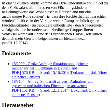
In einer aktuellen Studie komme das UN-Kinderhilfswerk Unicef zu
dem Fazit, ,,dass die Interessen von Flüchtlingskindern
beziehungsweise das Wohl dieser in Deutschland nur eine
,nachrangige Rolle spielen' - ja, dass ihre Rechte ,häufig missachtet'
würden“, heißt es in der Vorlage weiter. Europarechtlich gelten
Flüchtlingskinder - insbesondere unbegleitete - den Abgeordneten
zufolge als eine besonders schutzbedürftige Gruppe. Ihrem
Schicksal werde auf Ebene der Europäischen Union ,,seit Jahren
deutlich mehr Gewicht beigemessen als hierzulande„.
(sto/01.12.2014)
Dokumente
18/2999 - Große Anfrage: Situation unbegleiteter
minderjähriger Flüchtlinge in Deutschland
PDF
| 576 KB — Stand: 15.10.2014
(Dokument, Link öffnet
ein neues Fenster)
18/3154 - Antrag: Solidarität zeigen - Aufnahme von
syrischen und irakischen Flüchtlingen ausweiten
PDF
| 151 KB — Stand: 12.11.2014
(Dokument, Link öffnet
ein neues Fenster)
Herausgeber