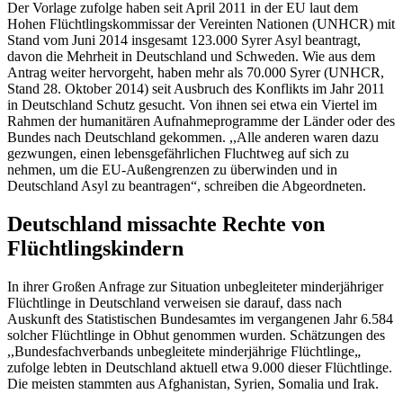
Der Vorlage zufolge haben seit April 2011 in der EU laut dem
Hohen Flüchtlingskommissar der Vereinten Nationen (UNHCR) mit
Stand vom Juni 2014 insgesamt 123.000 Syrer Asyl beantragt,
davon die Mehrheit in Deutschland und Schweden. Wie aus dem
Antrag weiter hervorgeht, haben mehr als 70.000 Syrer (UNHCR,
Stand 28. Oktober 2014) seit Ausbruch des Konflikts im Jahr 2011
in Deutschland Schutz gesucht. Von ihnen sei etwa ein Viertel im
Rahmen der humanitären Aufnahmeprogramme der Länder oder des
Bundes nach Deutschland gekommen. ,,Alle anderen waren dazu
gezwungen, einen lebensgefährlichen Fluchtweg auf sich zu
nehmen, um die EU-Außengrenzen zu überwinden und in
Deutschland Asyl zu beantragen“, schreiben die Abgeordneten.
Deutschland missachte Rechte von
Flüchtlingskindern
In ihrer Großen Anfrage zur Situation unbegleiteter minderjähriger
Flüchtlinge in Deutschland verweisen sie darauf, dass nach
Auskunft des Statistischen Bundesamtes im vergangenen Jahr 6.584
solcher Flüchtlinge in Obhut genommen wurden. Schätzungen des
,,Bundesfachverbands unbegleitete minderjährige Flüchtlinge„
zufolge lebten in Deutschland aktuell etwa 9.000 dieser Flüchtlinge.
Die meisten stammten aus Afghanistan, Syrien, Somalia und Irak.