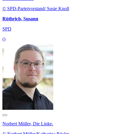
© SPD-Parteivorstand/ Susie Knoll
Rüthrich, Susann
SPD
()
Norbert Müller, Die Linke.
© Norbert Müller/Katharina Rösler