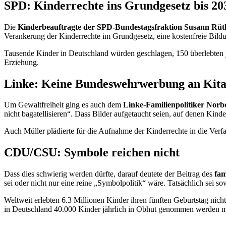
SPD: Kinderrechte ins Grundgesetz bis 20
Die
Kinderbeauftragte der SPD-Bundestagsfraktion Susann Rüt
Verankerung der Kinderrechte im Grundgesetz, eine kostenfreie Bildu
Tausende Kinder in Deutschland würden geschlagen, 150 überlebten je
Erziehung.
Linke: Keine Bundeswehrwerbung an Kita
Um Gewaltfreiheit ging es auch dem
Linke-Familienpolitiker Norb
nicht bagatellisieren“. Dass Bilder aufgetaucht seien, auf denen Kin
Auch Müller plädierte für die Aufnahme der Kinderrechte in die Verf
CDU/CSU: Symbole reichen nicht
Dass dies schwierig werden dürfte, darauf deutete der Beitrag des
fam
sei oder nicht nur eine reine „Symbolpolitik“ wäre. Tatsächlich sei so
Weltweit erlebten 6.3 Millionen Kinder ihren fünften Geburtstag nich
in Deutschland 40.000 Kinder jährlich in Obhut genommen werden müs