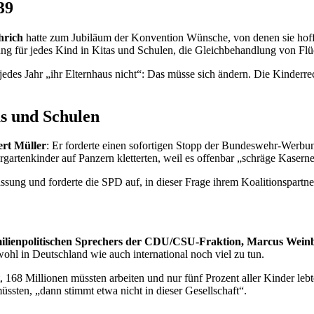
39
hrich
hatte zum Jubiläum der Konvention Wünsche, von denen sie hofft
ng für jedes Kind in Kitas und Schulen, die Gleichbehandlung von Flü
des Jahr „ihr Elternhaus nicht“: Das müsse sich ändern. Die Kinderre
s und Schulen
ert Müller
: Er forderte einen sofortigen Stopp der Bundeswehr-Werbun
dergartenkinder auf Panzern kletterten, weil es offenbar „schräge Kase
assung und forderte die SPD auf, in dieser Frage ihrem Koalitionspart
ilienpolitischen Sprechers der CDU/CSU-Fraktion, Marcus Wein
wohl in Deutschland wie auch international noch viel zu tun.
t, 168 Millionen müssten arbeiten und nur fünf Prozent aller Kinder le
sten, „dann stimmt etwa nicht in dieser Gesellschaft“.