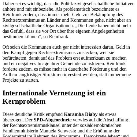
Daher sei es wichtig, dass die Politik zivilgesellschaftliche Initiativen
anhöre und mit einbeziehe. Als problematisch bezeichnete es
Reinfrank zudem, dass immer mehr Geld zur Bekämpfung des
Rechtsextremismus an Länder und Kommunen gehe, nicht aber an
zivilgesellschaftliche Organisationen. „Die Leute haben nicht mehr
das Gefühl, dass sie vor Ort über ihre eigenen Angelegenheiten
bestimmen können“, so Reinfrank.
Oft seien die Kommunen auch gar nicht interessiert daran, Geld in
den Kampf gegen Rechtsextremismus zu stecken, weil sie
befürchteten, damit auf das Problem erst aufmerksam zu machen
und ein negatives
Image
ihrer Gemeinde zu riskieren. Reinfrank
forderte zudem, es müsse mehr in dauerhafte Förderung und den
Aufbau langfristiger Strukturen investiert werden, statt immer neue
Projekte zu starten.
Internationale Vernetzung ist ein
Kernproblem
Diese deutliche Kritik empfand
Karamba Diaby
als etwas
überzogen. Der
SPD-Abgeordnete
verwies auf die Abschaffung
der Rechtsextremismusklausel unter der sozialdemokratischen
Familienministerin Manuela Schwesig und die Erhöhung der
Fördermittel im Rahmen des Programms „Demokratie leben“ und