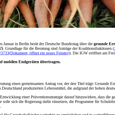
 Januar in Berlin berät der Deutsche Bundestag über die
gesunde Er
15
. Grundlage für die Beratung sind Anträge der Koalitionsfraktionen (
/3733
(Dokument, öffnet ein neues Fenster)
). Die IGW eröffnet am Freit
uf mobilen Endgeräten übertragen.
atung einen gemeinsamen Antrag vor, der den Titel trägt: Gesunde Ern
in Deutschland produzierten Lebensmittel, die aufgrund der hohen deut
r Entwicklung einer Präventionsstrategie darauf hinzuwirken, dass di
olle sich die Regierung dafür einsetzen, die Programme für Schulo
.
“ für Grundschulkinder weiterhin zu ermöglichen und in weiterführend