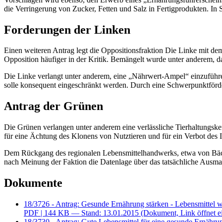
die Verringerung von Zucker, Fetten und Salz in Fertigprodukten. In 
Forderungen der Linken
Einen weiteren Antrag legt die Oppositionsfraktion Die Linke mit de
Opposition häufiger in der Kritik. Bemängelt wurde unter anderem, d
Die Linke verlangt unter anderem, eine „Nährwert-Ampel“ einzuführe
solle konsequent eingeschränkt werden. Durch eine Schwerpunktförde
Antrag der Grünen
Die Grünen verlangen unter anderem eine verlässliche Tierhaltungsken
für eine Ächtung des Klonens von Nutztieren und für ein Verbot des 
Dem Rückgang des regionalen Lebensmittelhandwerks, etwa von Bäckere
nach Meinung der Faktion die Datenlage über das tatsächliche Ausmaß
Dokumente
18/3726 - Antrag: Gesunde Ernährung stärken - Lebensmittel w
PDF
| 144 KB — Stand: 13.01.2015
(Dokument, Link öffnet e
18/3730 - Antrag: Gute Lebensmittel für eine gesunde Ernähru