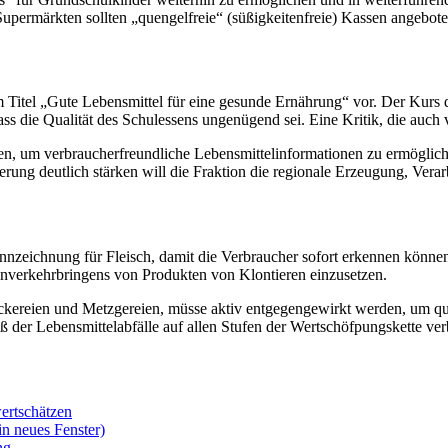
Supermärkten sollten „quengelfreie“ (süßigkeitenfreie) Kassen angebot
m Titel „Gute Lebensmittel für eine gesunde Ernährung“ vor. Der Kurs
ass die Qualität des Schulessens ungenügend sei. Eine Kritik, die auc
n, um verbraucherfreundliche Lebensmittelinformationen zu ermögliche
rung deutlich stärken will die Fraktion die regionale Erzeugung, Ver
nzeichnung für Fleisch, damit die Verbraucher sofort erkennen können,
Inverkehrbringens von Produkten von Klontieren einzusetzen.
ien und Metzgereien, müsse aktiv entgegengewirkt werden, um qualifiz
 der Lebensmittelabfälle auf allen Stufen der Wertschöfpungskette ver
ertschätzen
in neues Fenster)
ng