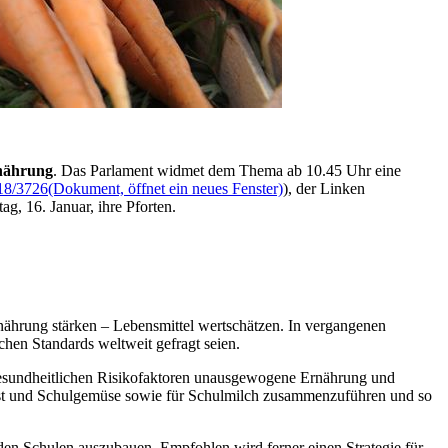
nährung
. Das Parlament widmet dem Thema ab 10.45 Uhr eine
18/3726
(Dokument, öffnet ein neues Fenster)
), der Linken
ag, 16. Januar, ihre Pforten.
ährung stärken – Lebensmittel wertschätzen. In vergangenen
schen Standards weltweit gefragt seien.
e gesundheitlichen Risikofaktoren unausgewogene Ernährung und
bst und Schulgemüse sowie für Schulmilch zusammenzuführen und so
en Schulen auszubauen. Empfohlen wird ferner einen Strategie für