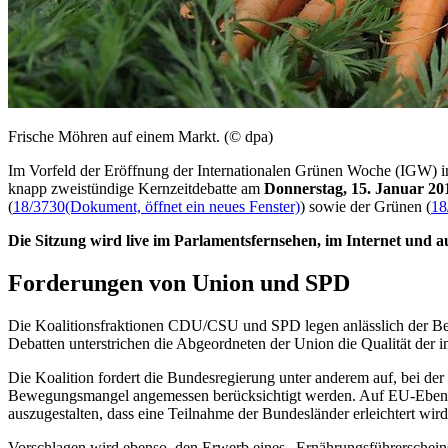
Frische Möhren auf einem Markt. (© dpa)
Im Vorfeld der Eröffnung der Internationalen Grünen Woche (IGW) im
knapp zweistündige Kernzeitdebatte am
Donnerstag, 15. Januar 20
(
18/3730
(Dokument, öffnet ein neues Fenster)
) sowie der Grünen (
18
Die Sitzung wird
live
im Parlamentsfernsehen, im Internet und a
Forderungen von Union und SPD
Die Koalitionsfraktionen CDU/CSU und SPD legen anlässlich der Ber
Debatten unterstrichen die Abgeordneten der Union die Qualität der 
Die Koalition fordert die Bundesregierung unter anderem auf, bei de
Bewegungsmangel angemessen berücksichtigt werden. Auf EU-Ebene s
auszugestalten, dass eine Teilnahme der Bundesländer erleichtert wird
Vorschlagen wird ebenso, den Erwerb eines „Ernährungsführerscheins