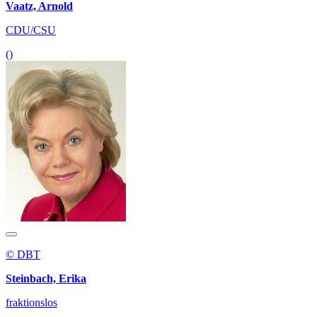
Vaatz, Arnold
CDU/CSU
()
© DBT
Steinbach, Erika
fraktionslos