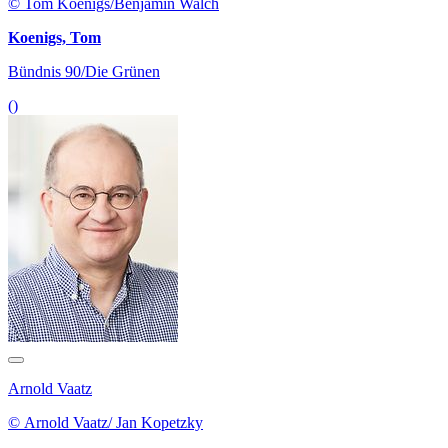
© Tom Koenigs/Benjamin Walch
Koenigs, Tom
Bündnis 90/Die Grünen
()
Arnold Vaatz
© Arnold Vaatz/ Jan Kopetzky