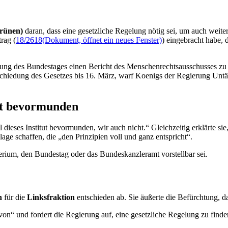
Grünen)
daran, dass eine gesetzliche Regelung nötig sei, um auch weiter
trag (
18/2618
(Dokument, öffnet ein neues Fenster)
) eingebracht habe,
nung des Bundestages einen Bericht des Menschenrechtsausschusses zu
chiedung des Gesetzes bis 16. März, warf Koenigs der Regierung Untät
ut bevormunden
 dieses Institut bevormunden, wir auch nicht.“ Gleichzeitig erklärte 
lage schaffen, die „den Prinzipien voll und ganz entspricht“.
terium, den Bundestag oder das Bundeskanzleramt vorstellbar sei.
h
für die
Linksfraktion
entschieden ab. Sie äußerte die Befürchtung, 
davon“ und fordert die Regierung auf, eine gesetzliche Regelung zu fin