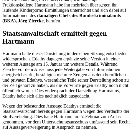
Fraktionskollege Hartmann habe ihn mehrfach über gegen ihn
laufende Kinderporno-Ermittlungen unterrichtet und sich dabei auf
Informationen des
damaligen Chefs des Bundeskriminalamts
(BKA), Jörg Ziercke
, berufen.
Staatsanwaltschaft ermittelt gegen
Hartmann
Hartmann hatte dieser Darstellung in derselben Sitzung entschieden
widersprochen. Edathy dagegen ergänzte seine Version in einer
weiteren Aussage am 15. Januar um weitere Details. Während
Ziercke vor dem Ausschuss jede Weitergabe von Informationen
energisch bestritt, bestätigten mehrere Zeugen aus dem beruflichen
und privaten Edathys, wesentliche Teile seiner Darstellung schon zu
der Zeit gehört zu haben, als die Vorwürfe gegen Edathy noch nicht
öffentlich waren. Dies widersprach der Darstellung Hartmanns,
Edathy habe sich alles nachträglich ausgedacht.
Wegen der belastenden Aussage Edathys ermittelt die
Staatsanwaltschaft bereits gegen Hartmann wegen des Verdachts der
Strafvereitelung. Dies hatte Hartmann am 5. Februar zum Anlass
genommen, vor dem Untersuchungsausschuss umfassend sein Recht
auf Aussageverweigerung in Anspruch zu nehmen.