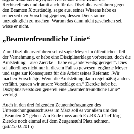
Rechtsreferats und damit auch für das Disziplinarverfahren gegen
den Beamten X zuständig, sagte aus, seines Wissens habe es
seinerzeit den Vorschlag gegeben, dessen Diensträume
unzugänglich zu machen. Warum das dann nicht geschehen sei,
wisse er nicht.
„Beamtenfreundliche Linie“
Zum Disziplinarverfahren selbst sagte Meyer im öffentlichen Teil
der Vernehmung, er habe eine Disziplinarklage vorbereitet, doch die
Amtsleitung – also Ziercke – habe es „anderweitig geregelt“. Dies
sei allerdings nicht nur in diesem Fall so gewesen, ergänzte Meyer
und sagte zur Konsequenz für die Arbeit seines Referats: „Wir
machen Vorschläge. Wenn die Amtsleitung dann regelmäßig anders
verfährt, passen wir unsere Vorschläge an.“ Ziercke habe bei
Disziplinarverstößen generell eine „beamtenfreundliche Linie“
verfolgt.
Auch in den drei folgenden Zeugenbefragungen des
Untersuchungsausschusses im März soll es vor allem um den
„Beamten X“ gehen. Am Ende muss auch Ex-BKA-Chef Jörg
Ziercke noch einmal auf dem Zeugenstuhl Platz nehmen.
(pst/25.02.2015)