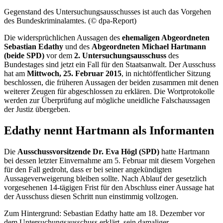
Gegenstand des Untersuchungsausschusses ist auch das Vorgehen
des Bundeskriminalamtes. (© dpa-Report)
Die widersprüchlichen Aussagen des
ehemaligen Abgeordneten
Sebastian Edathy
und des
Abgeordneten Michael Hartmann
(beide SPD)
vor dem
2. Untersuchungsausschuss
des
Bundestages sind jetzt ein Fall für den Staatsanwalt. Der Ausschuss
hat am
Mittwoch, 25. Februar 2015
, in nichtöffentlicher Sitzung
beschlossen, die früheren Aussagen der beiden zusammen mit denen
weiterer Zeugen für abgeschlossen zu erklären. Die Wortprotokolle
werden zur Überprüfung auf mögliche uneidliche Falschaussagen
der Justiz übergeben.
Edathy nennt Hartmann als Informanten
Die
Ausschussvorsitzende Dr. Eva Högl (SPD)
hatte Hartmann
bei dessen letzter Einvernahme am 5. Februar mit diesem Vorgehen
für den Fall gedroht, dass er bei seiner angekündigten
Aussageverweigerung bleiben sollte. Nach Ablauf der gesetzlich
vorgesehenen 14-tägigen Frist für den Abschluss einer Aussage hat
der Ausschuss diesen Schritt nun einstimmig vollzogen.
Zum Hintergrund: Sebastian Edathy hatte am 18. Dezember vor
dem Untersuchungsausschuss erklärt, sein damaliger