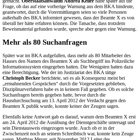
gemacht.
Oberstaatsanwältin Andrea Keller
habe später auf die
Frage, ob das auf eine vorherige Warnung aus dem BKA hindeute,
geantwortet, durch die Vorermittlungen seien so viele Personen
außerhalb des BKA informiert gewesen, dass der Beamte X es von
überall her hätte erfahren können. Die Tatsache, dass trotzdem
Beweismaterial gefunden wurde, spreche aber gegen eine Warnung.
Mehr als 80 Suchanfragen
Später war im BKA aufgefallen, dass mehr als 80 Mitarbeiter des
Hauses den Namen des Beamten X als Suchbegriff ins Polizeiliche
Informationssystem eingegeben hatten. Die Wenigsten hatten dazu
eine Berechtigung. Wie der im Justiziariat des BKA tätige
Christoph Becker
berichtete, sei es als Konsequenz meist bei
„ermahnenden Gesprächen“ durch die Vorgesetzten geblieben,
Disziplinarverfahren habe es in keinem Fall gegeben. Ob es solche
Suchanfragen bereits gegeben hatte, bevor durch die
Hausdurchsuchung am 13. April 2012 der Verdacht gegen den
Beamten X publik wurde, konnte keiner der Zeugen sagen.
Ebenfalls keine Antwort gab es darauf, warum dem Beamten X erst
am 24. April 2012 die Ausübung der Dienstgeschäfte untersagt und
sein Dienstausweis eingezogen wurde. Auch ob er in der
Zwischenzeit noch an seinem Schreibtisch war, konnte kein Zeuge
sagen. Matthias Meyer, seit November 2012 Leiter des