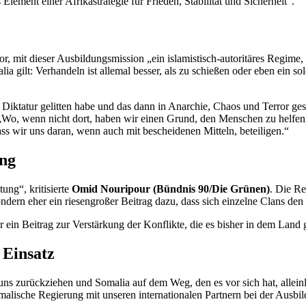
Element einer Afrikastrategie für Frieden, Stabilität und Sicherheit“.
r, mit dieser Ausbildungsmission „ein islamistisch-autoritäres Regime, 
 gilt: Verhandeln ist allemal besser, als zu schießen oder eben ein solc
 Diktatur gelitten habe und das dann in Anarchie, Chaos und Terror ges
 „Wo, wenn nicht dort, haben wir einen Grund, den Menschen zu helfen,
ss wir uns daran, wenn auch mit bescheidenen Mitteln, beteiligen.“
ung
ung“, kritisierte
Omid Nouripour (Bündnis 90/Die Grünen)
. Die Re
sondern eher ein riesengroßer Beitrag dazu, dass sich einzelne
Clans
den 
her ein Beitrag zur Verstärkung der Konflikte, die es bisher in dem La
 Einsatz
uns zurückziehen und Somalia auf dem Weg, den es vor sich hat, allein
alische Regierung mit unseren internationalen Partnern bei der Ausbildu