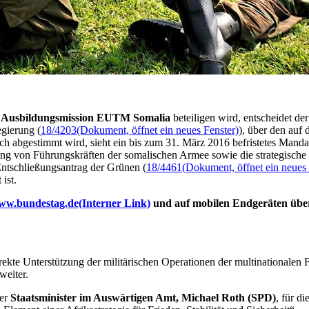
n
Ausbildungsmission EUTM Somalia
beteiligen wird, entscheidet d
gierung (
18/4203
(Dokument, öffnet ein neues Fenster)
), über den auf
ich abgestimmt wird, sieht ein bis zum 31. März 2016 befristetes Mand
ng von Führungskräften der somalischen Armee sowie die strategische
ntschließungsantrag der Grünen (
18/4461
(Dokument, öffnet ein neues 
ist.
ww.bundestag.de
(Interner Link)
und auf mobilen Endgeräten übe
 direkte Unterstützung der militärischen Operationen der multinationa
weiter.
der
Staatsminister im Auswärtigen Amt, Michael Roth (SPD)
, für d