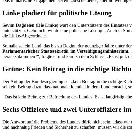
Das militärische
Engagement
sei ein „bescheidenes, aber notwendiges 
Linke plädiert für politische Lösung
Sevim Dağdelen (Die Linke)
warf den Unterstützern des Einsatzes vo
unterstützen. Gebraucht werde eine politische Lösung. „Auch in Somalia
die Linke-Abgeordnete.
Somalia sei ein Land, das bis zu Beginn der neunziger Jahre unter der
Parlamentarischer Staatssekretär im Verteidigungsministerium
.
herauszukommen?“, fragte er und kam zu dem Schluss. „Es ist gut, da
Grüne: Kein Beitrag in die richtige Richt
Der Antrag der Bundesregierung sei „kein Beitrag in die richtige Richt
sei kein Beitrag dazu, dass nationale Identität in dem Land entsteht, 
„Das ist kein Beitrag zur Befriedung des Landes. Es ist langfristig e
Sechs Offiziere und zwei Unteroffiziere im
Die Antwort auf die Probleme des Landes dürfe nicht sein, „dass wir 
und nachhaltig Frieden und Sicherheit zu schaffen, müssen wir die som