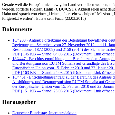
Gerade weil die Europäer nicht ewig im Land verbleiben wollten, mü
werden, forderte
Florian Hahn (CDU/CSU).
Aktuell seien acht deu
Hahn und sprach von einer „kleinen, aber sehr wichtigen“ Mission. 
fortgesetzt werden“, lautete sein Fazit. (23.03.2015)
Dokumente
18/4203 - Antrag: Fortsetzung der Beteiligung bewaffneter de
Regierung mit Schreiben vom 27. November 2012 und 11. Janu
Resolutionen 1872 (2009) und 2158 (2014) des Sicherheitsrate
PDF
| 145 KB — Stand: 04.03.2015
(Dokument, Link öffnet e
18/4447 - Beschlussempfehlung und Bericht: zu dem Antrag der
und Beratungsmission EUTM Somalia auf Grundlage des Ersuch
Europäischen Union vom 15. Februar 2010 und 22. Januar 2013
PDF
| 163 KB — Stand: 25.03.2015
(Dokument, Link öffnet e
18/4461 - Entschließungsantrag: zu der Beratung des Antrags d
Ausbildungs- und Beratungsmission EUTM Somalia auf Grundla
der Europäischen Union vom 15. Februar 2010 und 22. Januar 2
PDF
| 151 KB — Stand: 25.03.2015
(Dokument, Link öffnet e
Herausgeber
Deutscher Bundestag, Internetredaktion