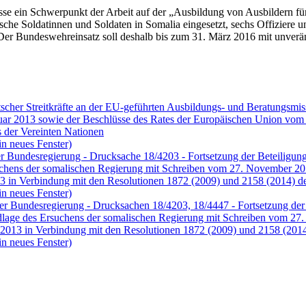
sse ein Schwerpunkt der Arbeit auf der „Ausbildung von Ausbildern f
tsche Soldatinnen und Soldaten in Somalia eingesetzt, sechs Offiziere un
„Der Bundeswehreinsatz soll deshalb bis zum 31. März 2016 mit unverä
utscher Streitkräfte an der EU-geführten Ausbildungs- und Beratungs
ar 2013 sowie der Beschlüsse des Rates der Europäischen Union vom 
s der Vereinten Nationen
in neues Fenster)
 Bundesregierung - Drucksache 18/4203 - Fortsetzung der Beteiligung 
ens der somalischen Regierung mit Schreiben vom 27. November 2012
 in Verbindung mit den Resolutionen 1872 (2009) und 2158 (2014) des
in neues Fenster)
er Bundesregierung - Drucksachen 18/4203, 18/4447 - Fortsetzung der 
ge des Ersuchens der somalischen Regierung mit Schreiben vom 27. 
013 in Verbindung mit den Resolutionen 1872 (2009) und 2158 (2014) 
in neues Fenster)