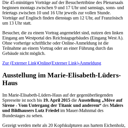
Die 45-minütigen Vorträge auf der Besuchertribüne des Plenarsaals
beginnen montags zwischen 9 und 17 Uhr und samstags, sonn- und
feiertags zwischen 10 und 16 Uhr jeweils zur vollen Stunde.
Vorträge auf Englisch finden dienstags um 12 Uhr, auf Französisch
um 13 Uhr statt.
Besucher, die zu einem Vortrag angemeldet sind, nutzen den linken
Eingang am Westportal des Reichstagsgebäudes (Eingang West A).
Ohne vorherige schriftliche oder
Online
-Anmeldung ist die
Teilnahme an einem Vortrag oder an einer Führung durch das
Gebäude nicht möglich.
Zur
(Externer Link)
Online
(Externer Link)
-Anmeldung
Ausstellung im Marie-Elisabeth-Lüders-
Haus
Im Marie-Elisabeth-Lüders-Haus auf der gegenüberliegenden
Spreeseite ist noch bis
19. April 2015
die
Ausstellung „Möve auf
Sirene - Vom Untergang der Titanic und anderem“
des
Malers
und Bildhausers Lutz Friedel
im Mauer-Mahnmal des
Bundestages zu sehen.
Gezeigt werden mehr als 20 Kopfskulpturen aus hartem Eichenholz,