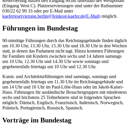
Reservierung nutzen den Eingang rechts unterhalb des Westportals
(Eingang West C). Platzreservierungen sind unter der Rufnummer
030/22 62 99 33 oder per
E-Mail
unter
kaeferreservierung.berlin@feinkost-kaefer.de
(E-Mail)
möglich.
Führungen im Bundestag
90-minütige Führungen durch das Reichstagsgebäude finden täglich
um 10.30 Uhr, 13.30 Uhr, 15.30 Uhr und 18.30 Uhr in den Wochen
statt, in denen das Parlament nicht tagt. Hinzu kommen Führungen
für Familien mit Kindern zwischen sechs und 14 Jahren samstags
um 10 Uhr, 12.30 Uhr und 14.30 Uhr sowie sonntags und
gegebenenfalls feiertags um 10 Uhr und 12.30 Uhr.
Kunst- und Architekturführungen sind samstags, sonntags und
gegebenenfalls feiertags um 11.30 Uhr im Reichstagsgebäude und
um 14 Uhr und 16 Uhr im Paul-Löbe-Haus oder im Jakob-Kaiser-
Haus. Führungen für ausländische Besuchergruppen mit mindestens
sechs und höchstens 25 Teilnehmern sind in folgenden Sprachen
möglich: Dänisch, Englisch, Französisch, Italienisch, Norwegisch,
Polnisch, Portugiesisch, Russisch, Spanisch.
Vorträge im Bundestag