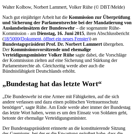
Walter Kolbow, Norbert Lammert, Volker Rühe (© DBT/Melde)
Nach gut einjähriger Arbeit hat die
Kommission zur Überprüfung
und Sicherung der Parlamentsrechte bei der Mandatierung von
Auslandseinsätzen der Bundeswehr
– die sogenannte Rühe-
Kommission - am
Dienstag, 16. Juni 2015
, ihren Abschlussbericht
(
18/5000
(Dokument, öffnet ein neues Fenster)
) an
Bundestagspräsident Prof. Dr. Norbert Lammert
übergeben.
Der
Kommissionsvorsitzende und ehemalige
Verteidigungsminister Volker Rühe
sagte dabei, die Vorschläge
der Kommission zielten auf eine Sicherung und Stärkung der
Parlamentsrechte ab. Gleichzeitig werde aber auch die
Bündnisfähigkeit Deutschlands erhöht.
„Bundestag hat das letzte Wort“
„Die Bundeswehr ist eine Armee mit Fähigkeiten, auf die sich
andere verlassen und dazu einen politischen Vertrauensschutz
benötigen“, sagte Rühe. Am Ende werde aber immer der Bundestag
das letzte Wort haben, wenn es um den Einsatz von Soldaten geht,
betonte der ehemalige Verteidigungsminister.
Der Bundestagspräsident erinnerte an die konstituierende Sitzung
des Gremiums, bei der er die Erwartung geäußert habe, dass die