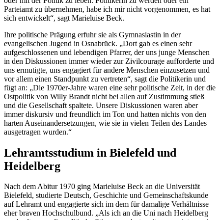
oder mit der Politik zu leben. Politikerin zu werden oder ein
Parteiamt zu übernehmen, habe ich mir nicht vorgenommen, es hat
sich entwickelt“, sagt Marieluise Beck.
Ihre politische Prägung erfuhr sie als Gymnasiastin in der
evangelischen Jugend in Osnabrück. „Dort gab es einen sehr
aufgeschlossenen und lebendigen Pfarrer, der uns junge Menschen
in den Diskussionen immer wieder zur Zivilcourage aufforderte und
uns ermutigte, uns engagiert für andere Menschen einzusetzen und
vor allem einen Standpunkt zu vertreten“, sagt die Politikerin und
fügt an: „Die 1970er-Jahre waren eine sehr politische Zeit, in der die
Ostpolitik von Willy Brandt nicht bei allen auf Zustimmung stieß
und die Gesellschaft spaltete. Unsere Diskussionen waren aber
immer diskursiv und freundlich im Ton und hatten nichts von den
harten Auseinandersetzungen, wie sie in vielen Teilen des Landes
ausgetragen wurden.“
Lehramtsstudium in Bielefeld und
Heidelberg
Nach dem Abitur 1970 ging Marieluise Beck an die Universität
Bielefeld, studierte Deutsch, Geschichte und Gemeinschaftskunde
auf Lehramt und engagierte sich im dem für damalige Verhältnisse
eher braven Hochschulbund. „Als ich an die Uni nach Heidelberg