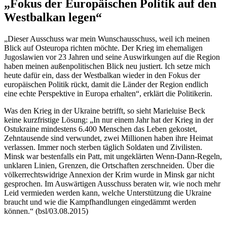
„Fokus der Europäischen Politik auf den
Westbalkan legen“
„Dieser Ausschuss war mein Wunschausschuss, weil ich meinen
Blick auf Osteuropa richten möchte. Der Krieg im ehemaligen
Jugoslawien vor 23 Jahren und seine Auswirkungen auf die Region
haben meinen außenpolitischen Blick neu justiert. Ich setze mich
heute dafür ein, dass der Westbalkan wieder in den Fokus der
europäischen Politik rückt, damit die Länder der Region endlich
eine echte Perspektive in Europa erhalten“, erklärt die Politikerin.
Was den Krieg in der Ukraine betrifft, so sieht Marieluise Beck
keine kurzfristige Lösung: „In nur einem Jahr hat der Krieg in der
Ostukraine mindestens 6.400 Menschen das Leben gekostet,
Zehntausende sind verwundet, zwei Millionen haben ihre Heimat
verlassen. Immer noch sterben täglich Soldaten und Zivilisten.
Minsk war bestenfalls ein Patt, mit ungeklärten Wenn-Dann-Regeln,
unklaren Linien, Grenzen, die Ortschaften zerschneiden. Über die
völkerrechtswidrige Annexion der Krim wurde in Minsk gar nicht
gesprochen. Im Auswärtigen Ausschuss beraten wir, wie noch mehr
Leid vermieden werden kann, welche Unterstützung die Ukraine
braucht und wie die Kampfhandlungen eingedämmt werden
können.“ (bsl/03.08.2015)