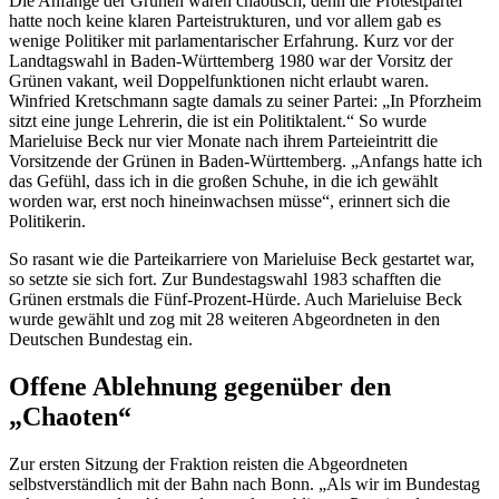
Die Anfänge der Grünen waren chaotisch, denn die Protestpartei
hatte noch keine klaren Parteistrukturen, und vor allem gab es
wenige Politiker mit parlamentarischer Erfahrung. Kurz vor der
Landtagswahl in Baden-Württemberg 1980 war der Vorsitz der
Grünen vakant, weil Doppelfunktionen nicht erlaubt waren.
Winfried Kretschmann sagte damals zu seiner Partei: „In Pforzheim
sitzt eine junge Lehrerin, die ist ein Politiktalent.“ So wurde
Marieluise Beck nur vier Monate nach ihrem Parteieintritt die
Vorsitzende der Grünen in Baden-Württemberg. „Anfangs hatte ich
das Gefühl, dass ich in die großen Schuhe, in die ich gewählt
worden war, erst noch hineinwachsen müsse“, erinnert sich die
Politikerin.
So rasant wie die Parteikarriere von Marieluise Beck gestartet war,
so setzte sie sich fort. Zur Bundestagswahl 1983 schafften die
Grünen erstmals die Fünf-Prozent-Hürde. Auch Marieluise Beck
wurde gewählt und zog mit 28 weiteren Abgeordneten in den
Deutschen Bundestag ein.
Offene Ablehnung gegenüber den
„Chaoten“
Zur ersten Sitzung der Fraktion reisten die Abgeordneten
selbstverständlich mit der Bahn nach Bonn. „Als wir im Bundestag