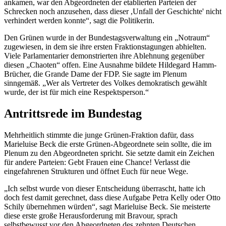
ankamen, war den Abgeordneten der etablierten Parteien der
Schrecken noch anzusehen, dass dieser ,Unfall der Geschichte' nicht
verhindert werden konnte“, sagt die Politikerin.
Den Grünen wurde in der Bundestagsverwaltung ein „Notraum“
zugewiesen, in dem sie ihre ersten Fraktionstagungen abhielten.
Viele Parlamentarier demonstrierten ihre Ablehnung gegenüber
diesen „Chaoten“ offen. Eine Ausnahme bildete Hildegard Hamm-
Brücher, die
Grande Dame
der FDP. Sie sagte im Plenum
sinngemäß. „Wer als Vertreter des Volkes demokratisch gewählt
wurde, der ist für mich eine Respektsperson.“
Antrittsrede im Bundestag
Mehrheitlich stimmte die junge Grünen-Fraktion dafür, dass
Marieluise Beck die erste Grünen-Abgeordnete sein sollte, die im
Plenum zu den Abgeordneten spricht. Sie setzte damit ein Zeichen
für andere Parteien: Gebt Frauen eine
Chance
! Verlasst die
eingefahrenen Strukturen und öffnet Euch für neue Wege.
„Ich selbst wurde von dieser Entscheidung überrascht, hatte ich
doch fest damit gerechnet, dass diese Aufgabe Petra Kelly oder Otto
Schily übernehmen würden“, sagt Marieluise Beck. Sie meisterte
diese erste große Herausforderung mit Bravour, sprach
selbstbewusst vor den Abgeordneten des zehnten Deutschen