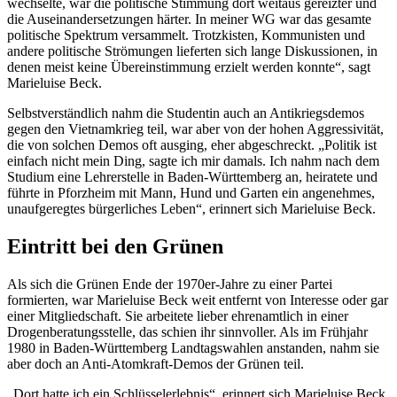
wechselte, war die politische Stimmung dort weitaus gereizter und
die Auseinandersetzungen härter. In meiner WG war das gesamte
politische Spektrum versammelt. Trotzkisten, Kommunisten und
andere politische Strömungen lieferten sich lange Diskussionen, in
denen meist keine Übereinstimmung erzielt werden konnte“, sagt
Marieluise Beck.
Selbstverständlich nahm die Studentin auch an Antikriegsdemos
gegen den Vietnamkrieg teil, war aber von der hohen Aggressivität,
die von solchen Demos oft ausging, eher abgeschreckt. „Politik ist
einfach nicht mein Ding, sagte ich mir damals. Ich nahm nach dem
Studium eine Lehrerstelle in Baden-Württemberg an, heiratete und
führte in Pforzheim mit Mann, Hund und Garten ein angenehmes,
unaufgeregtes bürgerliches Leben“, erinnert sich Marieluise Beck.
Eintritt bei den Grünen
Als sich die Grünen Ende der 1970er-Jahre zu einer Partei
formierten, war Marieluise Beck weit entfernt von Interesse oder gar
einer Mitgliedschaft. Sie arbeitete lieber ehrenamtlich in einer
Drogenberatungsstelle, das schien ihr sinnvoller. Als im Frühjahr
1980 in Baden-Württemberg Landtagswahlen anstanden, nahm sie
aber doch an Anti-Atomkraft-Demos der Grünen teil.
„Dort hatte ich ein Schlüsselerlebnis“, erinnert sich Marieluise Beck