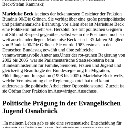
Beck/Stefan Kaminski)
Marieluise Beck
ist eines der bekanntesten Gesichter der Fraktion
Bündnis 90/Die Grünen. Sie verfügt über eine große parteipolitische
und parlamentarische Erfahrung, vor allem aber ist Marieluise Beck
eine Politikerin mit sehr viel Herzblut. Sie tritt politischen Gegnern
mit Stil und Respekt gegenüber, selbst wenn die Positionen noch so
weit auseinander liegen. Marieluise Beck ist seit 35 Jahren Mitglied
von Bündnis 90/Die Grünen. Sie wurde 1983 erstmals in den
Deutschen Bundestag gewählt und übte zahlreiche
verantwortungsvolle Ämter aus.Unter der rot-grünen Regierung von
2002 bis 2005 war sie Parlamentarische Staatssekretärin beim
Bundesministerium für Familie, Senioren, Frauen und Jugend und
gleichzeitig Beauftragte der Bundesregierung für Migration,
Flüchtlinge und Integration (1998 bis 2005). Marieluise Beck weiß,
welche Verantwortung eine Regierungspartei hat und kennt
andererseits die politische Arbeit einer Oppositionspartei. Zurzeit ist
sie Obfrau ihrer Fraktion im Auswärtigen Ausschuss.
Politische Prägung in der Evangelischen
Jugend Osnabrück
„In meinem Leben gab es nie eine systematische Entscheidung für