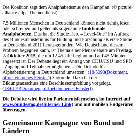
Die Koalition sagt dem Analphabetismus den Kampf an. (© picture-
alliance / dpa Themendienst)
7,5 Millionen Menschen in Deutschland können nicht richtig lesen
oder schreiben und gelten als sogenannte
funktionale
Analphabeten
. Das hat die Studie „leo. –
Level-One
“ im Auftrag
des Bundesministeriums für Bildung und Forschung als erste Studie
in Deutschland 2011 herausgefunden. Wie Deutschland diesem
Problem begegnen kann, ist Thema einer Plenardebatte am
Freitag,
2. Oktober 2015
, die um 12.45 Uhr beginnt und auf 45 Minuten
angesetzt ist. Der Debatte liegt ein Antrag von CDU/CSU und SPD
„Zugang und Teilhabe ermöglichen – Die Dekade für
Alphabetisierung in Deutschland umsetzen“ (
18/5090
(Dokument,
öffnet ein neues Fenster)
) zugrunde. Dazu hat der
Bildungsausschuss eine Beschlussempfehlung vorgelegt.
(
18/6179
(Dokument, öffnet ein neues Fenster)
).
Die Debatte wird
live
im Parlamentsfernsehen, im Internet auf
www.bundestag.de
(Interner Link)
und auf mobilen Endgeräten
übertragen.
Gemeinsame Kampagne von Bund und
Ländern