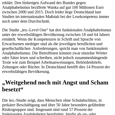
erklärt. Den bisherigen Aufwand des Bundes gegen
Analphabetismus bezifferte Wanka auf gut 100 Millionen Euro
zwischen 2000 und 2015. Doch leider liege Deutschland laut
Studien im internationalen Maßstab bei der Lesekompetenz immer
noch unter dem Durchschnitt.
Die Studie „leo.
-Level One
“ hat den funktionalen Analphabetismus
unter der erwerbsfähigen Bevölkerung zwischen 18 und 64 Jahren
ermittelt. Wenn die Kompetenzen in Schrift und Sprache von
Erwachsenen niedriger sind als die jeweiligen beruflichen und
gesellschaftlichen Anforderungen, spricht man von funktionalem
Analphabetismus. Die Betroffenen können zwar einzelne Wörter
oder Sätze lesen und schreiben, nicht jedoch zusammenhängende
Texte wie zum Beispiel Arbeitsanweisungen, Behördenbriefe,
Zeitungen oder Bücher. In Deutschland betrifft dies 14 Prozent der
erwerbsfähigen Bevölkerung.
„Weitgehend noch mit Angst und Scham
besetzt“
Die leo.-Studie zeigt, dass Menschen ohne Schulabschluss, in
prekärer Beschäftigung und über 50 Jahre besonders gefährdete
Risikogruppen sind. Insgesamt sind rund 57 Prozent der
funktionalen Analphabeten berufstätig, häufig als un- oder