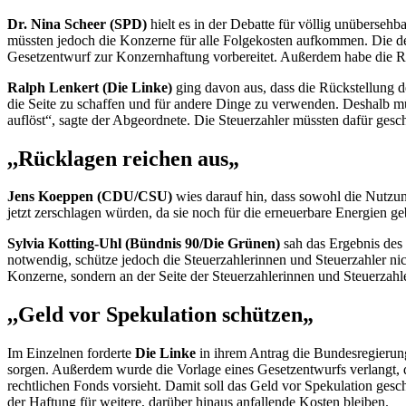
Dr. Nina Scheer (SPD)
hielt es in der Debatte für völlig unüberseh
müssten jedoch die Konzerne für alle Folgekosten aufkommen. Die der
Gesetzentwurf zur Konzernhaftung vorbereitet. Außerdem habe die Re
Ralph Lenkert (Die Linke)
ging davon aus, dass die Rückstellung 
die Seite zu schaffen und für andere Dinge zu verwenden. Deshalb mü
auflöst“, sagte der Abgeordnete. Die Steuerzahler müssten dafür ge
,,Rücklagen reichen aus„
Jens Koeppen (CDU/CSU)
wies darauf hin, dass sowohl die Nutzun
jetzt zerschlagen würden, da sie noch für die erneuerbare Energien ge
Sylvia Kotting-Uhl (Bündnis 90/Die Grünen)
sah das Ergebnis des 
notwendig, schütze jedoch die Steuerzahlerinnen und Steuerzahler nic
Konzerne, sondern an der Seite der Steuerzahlerinnen und Steuerzahle
,,Geld vor Spekulation schützen„
Im Einzelnen forderte
Die Linke
in ihrem Antrag die Bundesregierun
sorgen. Außerdem wurde die Vorlage eines Gesetzentwurfs verlangt, d
rechtlichen
Fonds
vorsieht. Damit soll das Geld vor Spekulation gesc
der Haftung für weitere, darüber hinaus anfallende Kosten bleiben.