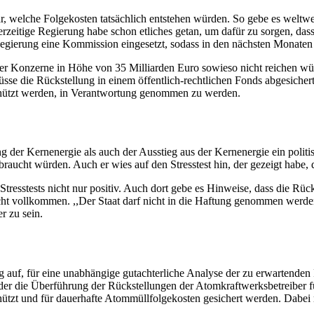
bar, welche Folgekosten tatsächlich entstehen würden. So gebe es welt
zeitige Regierung habe schon etliches getan, um dafür zu sorgen, dass
gierung eine Kommission eingesetzt, sodass in den nächsten Monaten 
der Konzerne in Höhe von 35 Milliarden Euro sowieso nicht reichen w
sse die Rückstellung in einem öffentlich-rechtlichen
Fonds
abgesichert
schützt werden, in Verantwortung genommen zu werden.
g der Kernenergie als auch der Ausstieg aus der Kernenergie ein pol
braucht würden. Auch er wies auf den Stresstest hin, der gezeigt habe,
Stresstests nicht nur positiv. Auch dort gebe es Hinweise, dass die R
ht vollkommen. ,,Der Staat darf nicht in die Haftung genommen werden“, 
r zu sein.
g auf, für eine unabhängige gutachterliche Analyse der zu erwartende
er die Überführung der Rückstellungen der Atomkraftwerksbetreiber fü
hützt und für dauerhafte Atommüllfolgekosten gesichert werden. Dabei 