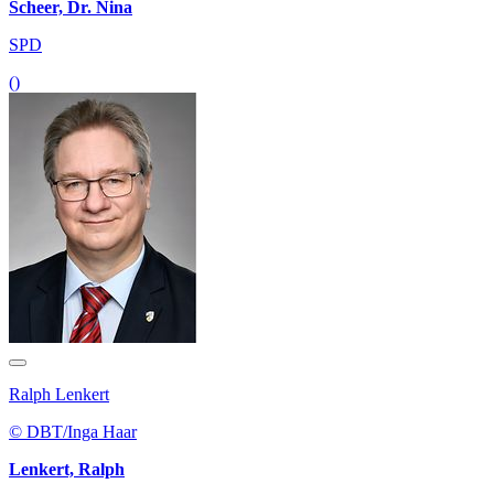
Scheer, Dr. Nina
SPD
()
Ralph Lenkert
© DBT/Inga Haar
Lenkert, Ralph