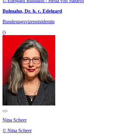
© Edelgard Bulmahn / Stella von Saldern
Bulmahn, Dr. h. c. Edelgard
Bundestagsvizepräsidentin
()
Nina Scheer
© Nina Scheer