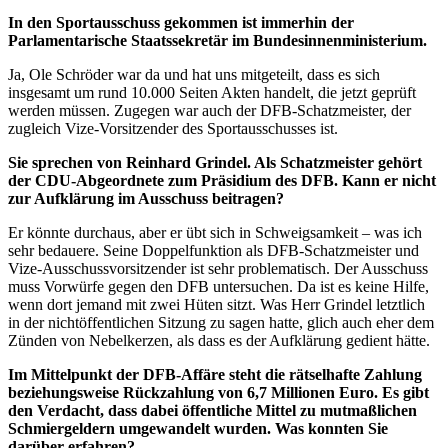
In den Sportausschuss gekommen ist immerhin der
Parlamentarische Staatssekretär im Bundesinnenministerium.
Ja, Ole Schröder war da und hat uns mitgeteilt, dass es sich
insgesamt um rund 10.000 Seiten Akten handelt, die jetzt geprüft
werden müssen. Zugegen war auch der DFB-Schatzmeister, der
zugleich Vize-Vorsitzender des Sportausschusses ist.
Sie sprechen von Reinhard Grindel. Als Schatzmeister gehört
der CDU-Abgeordnete zum Präsidium des DFB. Kann er nicht
zur Aufklärung im Ausschuss beitragen?
Er könnte durchaus, aber er übt sich in Schweigsamkeit – was ich
sehr bedauere. Seine Doppelfunktion als DFB-Schatzmeister und
Vize-Ausschussvorsitzender ist sehr problematisch. Der Ausschuss
muss Vorwürfe gegen den DFB untersuchen. Da ist es keine Hilfe,
wenn dort jemand mit zwei Hüten sitzt. Was Herr Grindel letztlich
in der nichtöffentlichen Sitzung zu sagen hatte, glich auch eher dem
Zünden von Nebelkerzen, als dass es der Aufklärung gedient hätte.
Im Mittelpunkt der DFB-Affäre steht die rätselhafte Zahlung
beziehungsweise Rückzahlung von 6,7 Millionen Euro. Es gibt
den Verdacht, dass dabei öffentliche Mittel zu mutmaßlichen
Schmiergeldern umgewandelt wurden. Was konnten Sie
darüber erfahren?