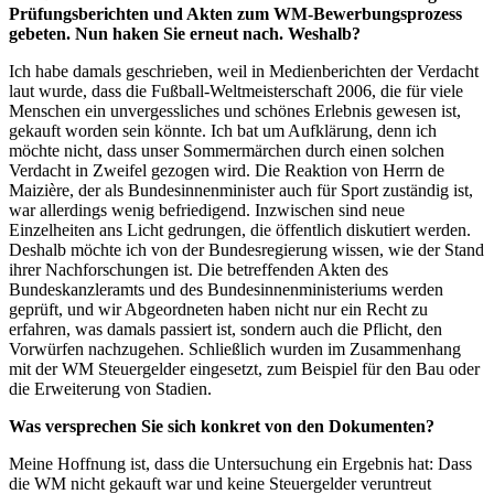
Prüfungsberichten und Akten zum WM-Bewerbungsprozess
gebeten. Nun haken Sie erneut nach. Weshalb?
Ich habe damals geschrieben, weil in Medienberichten der Verdacht
laut wurde, dass die Fußball-Weltmeisterschaft 2006, die für viele
Menschen ein unvergessliches und schönes Erlebnis gewesen ist,
gekauft worden sein könnte. Ich bat um Aufklärung, denn ich
möchte nicht, dass unser Sommermärchen durch einen solchen
Verdacht in Zweifel gezogen wird. Die Reaktion von Herrn
de
Maizière
, der als Bundesinnenminister auch für Sport zuständig ist,
war allerdings wenig befriedigend. Inzwischen sind neue
Einzelheiten ans Licht gedrungen, die öffentlich diskutiert werden.
Deshalb möchte ich von der Bundesregierung wissen, wie der Stand
ihrer Nachforschungen ist. Die betreffenden Akten des
Bundeskanzleramts und des Bundesinnenministeriums werden
geprüft, und wir Abgeordneten haben nicht nur ein Recht zu
erfahren, was damals passiert ist, sondern auch die Pflicht, den
Vorwürfen nachzugehen. Schließlich wurden im Zusammenhang
mit der WM Steuergelder eingesetzt, zum Beispiel für den Bau oder
die Erweiterung von Stadien.
Was versprechen Sie sich konkret von den Dokumenten?
Meine Hoffnung ist, dass die Untersuchung ein Ergebnis hat: Dass
die WM nicht gekauft war und keine Steuergelder veruntreut