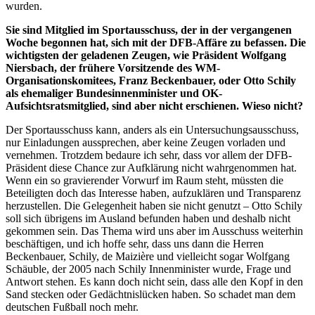
wurden.
Sie sind Mitglied im Sportausschuss, der in der vergangenen
Woche begonnen hat, sich mit der DFB-Affäre zu befassen. Die
wichtigsten der geladenen Zeugen, wie Präsident Wolfgang
Niersbach, der frühere Vorsitzende des WM-
Organisationskomitees, Franz Beckenbauer, oder Otto Schily
als ehemaliger Bundesinnenminister und OK-
Aufsichtsratsmitglied, sind aber nicht erschienen. Wieso nicht?
Der Sportausschuss kann, anders als ein Untersuchungsausschuss,
nur Einladungen aussprechen, aber keine Zeugen vorladen und
vernehmen. Trotzdem bedaure ich sehr, dass vor allem der DFB-
Präsident diese
Chance
zur Aufklärung nicht wahrgenommen hat.
Wenn ein so gravierender Vorwurf im Raum steht, müssten die
Beteiligten doch das Interesse haben, aufzuklären und Transparenz
herzustellen. Die Gelegenheit haben sie nicht genutzt – Otto Schily
soll sich übrigens im Ausland befunden haben und deshalb nicht
gekommen sein. Das Thema wird uns aber im Ausschuss weiterhin
beschäftigen, und ich hoffe sehr, dass uns dann die Herren
Beckenbauer, Schily,
de Maizière
und vielleicht sogar Wolfgang
Schäuble, der 2005 nach Schily Innenminister wurde, Frage und
Antwort stehen. Es kann doch nicht sein, dass alle den Kopf in den
Sand stecken oder Gedächtnislücken haben. So schadet man dem
deutschen Fußball noch mehr.