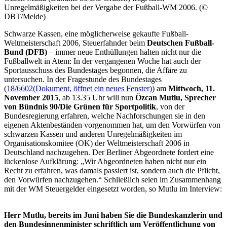
Unregelmäßigkeiten bei der Vergabe der Fußball-WM 2006. (©
DBT/Melde)
Schwarze Kassen, eine möglicherweise gekaufte Fußball-
Weltmeisterschaft 2006, Steuerfahnder beim
Deutschen Fußball-
Bund (DFB)
– immer neue Enthüllungen halten nicht nur die
Fußballwelt in Atem: In der vergangenen Woche hat auch der
Sportausschuss des Bundestages begonnen, die Affäre zu
untersuchen. In der Fragestunde des Bundestages
(
18/6602
(Dokument, öffnet ein neues Fenster)
) am
Mittwoch, 11.
November 2015
, ab 13.35 Uhr will nun
Özcan Mutlu, Sprecher
von Bündnis 90/Die Grünen für Sportpolitik
, von der
Bundesregierung erfahren, welche Nachforschungen sie in den
eigenen Aktenbeständen vorgenommen hat, um den Vorwürfen von
schwarzen Kassen und anderen Unregelmäßigkeiten im
Organisationskomitee (OK) der Weltmeisterschaft 2006 in
Deutschland nachzugehen. Der Berliner Abgeordnete fordert eine
lückenlose Aufklärung: „Wir Abgeordneten haben nicht nur ein
Recht zu erfahren, was damals passiert ist, sondern auch die Pflicht,
den Vorwürfen nachzugehen.“ Schließlich seien im Zusammenhang
mit der WM Steuergelder eingesetzt worden, so Mutlu im
Interview
:
Herr Mutlu, bereits im Juni haben Sie die Bundeskanzlerin und
den Bundesinnenminister schriftlich um Veröffentlichung von