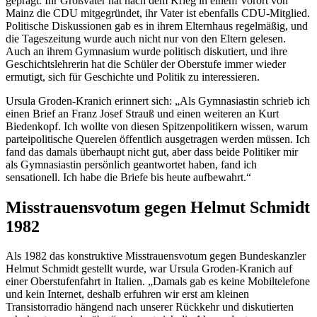
geprägt. Ihr Großvater hat nach dem Krieg in einem Vorort von
Mainz die CDU mitgegründet, ihr Vater ist ebenfalls CDU-Mitglied.
Politische Diskussionen gab es in ihrem Elternhaus regelmäßig, und
die Tageszeitung wurde auch nicht nur von den Eltern gelesen.
Auch an ihrem Gymnasium wurde politisch diskutiert, und ihre
Geschichtslehrerin hat die Schüler der Oberstufe immer wieder
ermutigt, sich für Geschichte und Politik zu interessieren.
Ursula Groden-Kranich erinnert sich: „Als Gymnasiastin schrieb ich
einen Brief an Franz Josef Strauß und einen weiteren an Kurt
Biedenkopf. Ich wollte von diesen Spitzenpolitikern wissen, warum
parteipolitische Querelen öffentlich ausgetragen werden müssen. Ich
fand das damals überhaupt nicht gut, aber dass beide Politiker mir
als Gymnasiastin persönlich geantwortet haben, fand ich
sensationell. Ich habe die Briefe bis heute aufbewahrt.“
Misstrauensvotum gegen Helmut Schmidt
1982
Als 1982 das konstruktive Misstrauensvotum gegen Bundeskanzler
Helmut Schmidt gestellt wurde, war Ursula Groden-Kranich auf
einer Oberstufenfahrt in Italien. „Damals gab es keine Mobiltelefone
und kein Internet, deshalb erfuhren wir erst am kleinen
Transistorradio hängend nach unserer Rückkehr und diskutierten