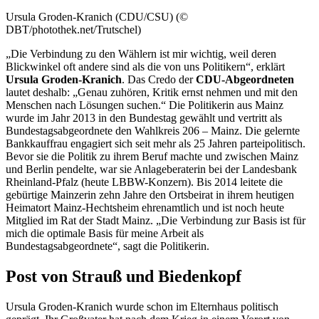
Ursula Groden-Kranich (CDU/CSU) (©
DBT/photothek.net/Trutschel)
„Die Verbindung zu den Wählern ist mir wichtig, weil deren
Blickwinkel oft andere sind als die von uns Politikern“, erklärt
Ursula Groden-Kranich
. Das Credo der
CDU-Abgeordneten
lautet deshalb: „Genau zuhören, Kritik ernst nehmen und mit den
Menschen nach Lösungen suchen.“ Die Politikerin aus Mainz
wurde im Jahr 2013 in den Bundestag gewählt und vertritt als
Bundestagsabgeordnete den Wahlkreis 206 – Mainz. Die gelernte
Bankkauffrau engagiert sich seit mehr als 25 Jahren parteipolitisch.
Bevor sie die Politik zu ihrem Beruf machte und zwischen Mainz
und Berlin pendelte, war sie Anlageberaterin bei der Landesbank
Rheinland-Pfalz (heute LBBW-Konzern). Bis 2014 leitete die
gebürtige Mainzerin zehn Jahre den Ortsbeirat in ihrem heutigen
Heimatort Mainz-Hechtsheim ehrenamtlich und ist noch heute
Mitglied im Rat der Stadt Mainz. „Die Verbindung zur Basis ist für
mich die optimale Basis für meine Arbeit als
Bundestagsabgeordnete“, sagt die Politikerin.
Post von Strauß und Biedenkopf
Ursula Groden-Kranich wurde schon im Elternhaus politisch