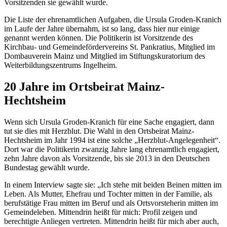
Vorsitzenden sie gewählt wurde.
Die Liste der ehrenamtlichen Aufgaben, die Ursula Groden-Kranich
im Laufe der Jahre übernahm, ist so lang, dass hier nur einige
genannt werden können. Die Politikerin ist Vorsitzende des
Kirchbau- und Gemeindefördervereins St. Pankratius, Mitglied im
Dombauverein Mainz und Mitglied im Stiftungskuratorium des
Weiterbildungszentrums Ingelheim.
20 Jahre im Ortsbeirat Mainz-
Hechtsheim
Wenn sich Ursula Groden-Kranich für eine Sache engagiert, dann
tut sie dies mit Herzblut. Die Wahl in den Ortsbeirat Mainz-
Hechtsheim im Jahr 1994 ist eine solche „Herzblut-Angelegenheit“.
Dort war die Politikerin zwanzig Jahre lang ehrenamtlich engagiert,
zehn Jahre davon als Vorsitzende, bis sie 2013 in den Deutschen
Bundestag gewählt wurde.
In einem
Interview
sagte sie: „Ich stehe mit beiden Beinen mitten im
Leben. Als Mutter, Ehefrau und Tochter mitten in der Familie, als
berufstätige Frau mitten im Beruf und als Ortsvorsteherin mitten im
Gemeindeleben. Mittendrin heißt für mich: Profil zeigen und
berechtigte Anliegen vertreten. Mittendrin heißt für mich aber auch,