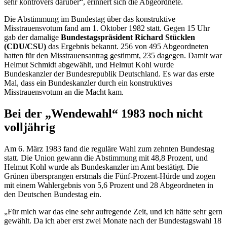
sehr kontrovers darüber“, erinnert sich die Abgeordnete.
Die Abstimmung im Bundestag über das konstruktive
Misstrauensvotum fand am 1. Oktober 1982 statt. Gegen 15 Uhr
gab der damalige
Bundestagspräsident Richard Stücklen
(CDU/CSU)
das Ergebnis bekannt. 256 von 495 Abgeordneten
hatten für den Misstrauensantrag gestimmt, 235 dagegen. Damit war
Helmut Schmidt abgewählt, und Helmut Kohl wurde
Bundeskanzler der Bundesrepublik Deutschland. Es war das erste
Mal, dass ein Bundeskanzler durch ein konstruktives
Misstrauensvotum an die Macht kam.
Bei der „Wendewahl“ 1983 noch nicht
volljährig
Am 6. März 1983 fand die reguläre Wahl zum zehnten Bundestag
statt. Die Union gewann die Abstimmung mit 48,8 Prozent, und
Helmut Kohl wurde als Bundeskanzler im Amt bestätigt. Die
Grünen übersprangen erstmals die Fünf-Prozent-Hürde und zogen
mit einem Wahlergebnis von 5,6 Prozent und 28 Abgeordneten in
den Deutschen Bundestag ein.
„Für mich war das eine sehr aufregende Zeit, und ich hätte sehr gern
gewählt. Da ich aber erst zwei Monate nach der Bundestagswahl 18