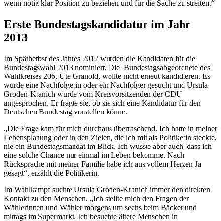
wenn nötig klar Position zu beziehen und für die Sache zu streiten.“
Erste Bundestagskandidatur im Jahr
2013
Im Spätherbst des Jahres 2012 wurden die Kandidaten für die
Bundestagswahl 2013 nominiert. Die Bundestagsabgeordnete des
Wahlkreises 206, Ute Granold, wollte nicht erneut kandidieren. Es
wurde eine Nachfolgerin oder ein Nachfolger gesucht und Ursula
Groden-Kranich wurde vom Kreisvorsitzenden der CDU
angesprochen. Er fragte sie, ob sie sich eine Kandidatur für den
Deutschen Bundestag vorstellen könne.
„Die Frage kam für mich durchaus überraschend. Ich hatte in meiner
Lebensplanung oder in den Zielen, die ich mit als Politikerin steckte,
nie ein Bundestagsmandat im Blick. Ich wusste aber auch, dass ich
eine solche
Chance
nur einmal im Leben bekomme. Nach
Rücksprache mit meiner Familie habe ich aus vollem Herzen Ja
gesagt“, erzählt die Politikerin.
Im Wahlkampf suchte Ursula Groden-Kranich immer den direkten
Kontakt zu den Menschen. „Ich stellte mich den Fragen der
Wählerinnen und Wähler morgens um sechs beim Bäcker und
mittags im Supermarkt. Ich besuchte ältere Menschen in