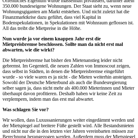
Öffentliches Eigentum wurde massenhaft privatisiert, darunter allein
350.000 bundeseigene Wohnungen. Der Staat sieht zu, wenn neue
Wohnungsgiganten am Markt entstehen. Und nicht zuletzt hat die
Finanzmarktkrise dazu geführt, dass viel Kapital in
Bodenspekulationen, in Spekulationen mit Wohnraum geflossen ist.
All das treibt die Mietpreise in die Höhe.
Nun wurde ja vor einem knappen Jahr erst die
Mietpreisbremse beschlossen. Sollte man da nicht erst mal
abwarten, wie die wirkt?
Die Mietpreisbremse hat bisher den Mietenanstieg leider nicht
gebremst. Im Gegenteil, die neuen Zahlen von
Immoscout
zeigen,
dass selbst in Städten, in denen die Mietpreisbremse eingeführt
wurde - so viele waren es ja nicht - die Mieten weiterhin ansteigen.
Sowohl der Deutsche Mieterbund als auch die Bundesregierung
selber sagen ja, dass nicht mehr als 400.000 Mieterinnen und Mieter
überhaupt davon profitieren. Deshalb haben wir keine Zeit zu
verplempern, indem man das erst mal abwartet.
Was schlagen Sie vor?
Wir wollen, dass Luxussanierungen weiter eingedämmt werden und
der Mietspiegel auf breitere Füße gestellt wird. Alle Bestandsmieten
und nicht nur die in den letzten vier Jahren vereinbarten müssen zur
Berechnung herangezogen werden. Außerdem muss der Mietspiegel