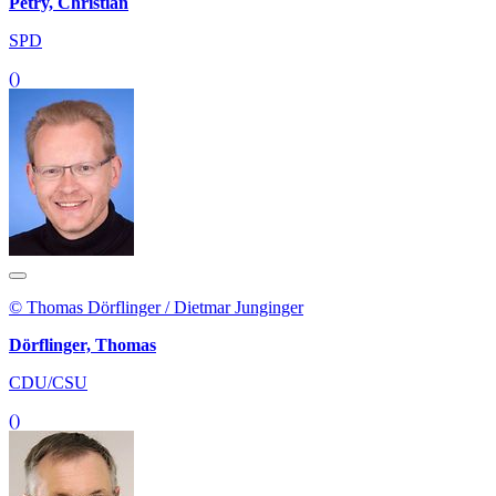
Petry, Christian
SPD
()
© Thomas Dörflinger / Dietmar Junginger
Dörflinger, Thomas
CDU/CSU
()