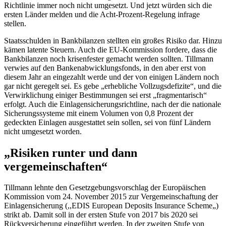
Richtlinie immer noch nicht umgesetzt. Und jetzt würden sich die
ersten Länder melden und die Acht-Prozent-Regelung infrage
stellen.
Staatsschulden in Bankbilanzen stellten ein großes Risiko dar. Hinzu
kämen latente Steuern. Auch die EU-Kommission fordere, dass die
Bankbilanzen noch krisenfester gemacht werden sollten. Tillmann
verwies auf den Bankenabwicklungsfonds, in den aber erst von
diesem Jahr an eingezahlt werde und der von einigen Ländern noch
gar nicht geregelt sei. Es gebe „erhebliche Vollzugsdefizite“, und die
Verwirklichung einiger Bestimmungen sei erst „fragmentarisch“
erfolgt. Auch die Einlagensicherungsrichtline, nach der die nationale
Sicherungssysteme mit einem Volumen von 0,8 Prozent der
gedeckten Einlagen ausgestattet sein sollen, sei von fünf Ländern
nicht umgesetzt worden.
„Risiken runter und dann
vergemeinschaften“
Tillmann lehnte den Gesetzgebungsvorschlag der Europäischen
Kommission vom 24. November 2015 zur Vergemeinschaftung der
Einlagensicherung (,,EDIS
European Deposits Insurance Scheme
„)
strikt ab. Damit soll in der ersten Stufe von 2017 bis 2020 sei
Rückversicherung eingeführt werden. In der zweiten Stufe von