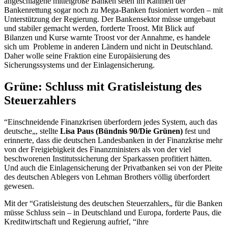
angeschlagene mittelgroße Banken seien im Rahmen der
Bankenrettung sogar noch zu Mega-Banken fusioniert worden – mit
Unterstützung der Regierung. Der Bankensektor müsse umgebaut
und stabiler gemacht werden, forderte Troost. Mit Blick auf
Bilanzen und Kurse warnte Troost vor der Annahme, es handele
sich um Probleme in anderen Ländern und nicht in Deutschland.
Daher wolle seine Fraktion eine Europäisierung des
Sicherungssystems und der Einlagensicherung.
Grüne: Schluss mit Gratisleistung des
Steuerzahlers
“Einschneidende Finanzkrisen überfordern jedes System, auch das
deutsche„, stellte
Lisa Paus (Bündnis 90/Die Grünen)
fest und
erinnerte, dass die deutschen Landesbanken in der Finanzkrise mehr
von der Freigiebigkeit des Finanzministers als von der viel
beschworenen Institutssicherung der Sparkassen profitiert hätten.
Und auch die Einlagensicherung der Privatbanken sei von der Pleite
des deutschen Ablegers von
Lehman Brothers
völlig überfordert
gewesen.
Mit der “Gratisleistung des deutschen Steuerzahlers„ für die Banken
müsse Schluss sein – in Deutschland und Europa, forderte Paus, die
Kreditwirtschaft und Regierung aufrief, “ihre