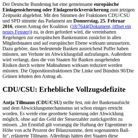
Der Deutsche Bundestag hat eine gemeinsame
europäische
Einlagensicherung oder Einlagenrückversicherung
zum jetzigen
Zeitpunkt abgelehnt. Mit den Stimmen der Fraktionen CDU/CSU
und SPD stimmte das Parlament am
Donnerstag, 25. Februar
2016
, einem Antrag der Koalition (
18/7644
(Dokument, öffnet ein
neues Fenster)
) zu, in dem gefordert wird, die vereinbarten
Regelungen zur europäischen Bankenunion zunächst in allen
Mitgliedstaaten und auf europäischer Ebene wirksam umzusetzen.
Dazu gehöre, dass bedeutende Banken ausreichend Puffer haben
müssten, um Verluste im Abwicklungsfall aufzufangen. Außerdem
wird verlangt, dass die von Staaten für Banken ausgehenden
Risiken durch weitere Maßnahmen wirksam reduziert werden
müssten. Die Oppositionsfraktionen Die Linke und Bündnis 90/Die
Grünen lehnten den Antrag ab.
CDU/CSU: Erhebliche Vollzugsdefizite
Antja Tillmann (CDU/CSU)
stellte fest, mit der Bankenaufsicht
und dem Abwicklungsmechanismus sei schon einiges erreicht
worden. Es werde eine geordnete Sanierung oder Abwicklung
möglich, ohne auf das Geld der Steuerzahler zurückgreifen zu
müssen. „Im Ernstfall gilt vorrangig die Haftung der Eigentümer in
Höhe von acht Prozent der Bilanzsumme, dem sogenannten
Bail-
In
“, erläuterte Tillmann. Allerdings hätten drei Staaten diese