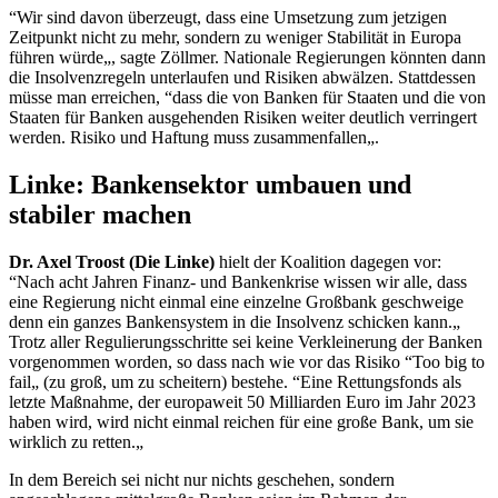
“Wir sind davon überzeugt, dass eine Umsetzung zum jetzigen
Zeitpunkt nicht zu mehr, sondern zu weniger Stabilität in Europa
führen würde„, sagte Zöllmer. Nationale Regierungen könnten dann
die Insolvenzregeln unterlaufen und Risiken abwälzen. Stattdessen
müsse man erreichen, “dass die von Banken für Staaten und die von
Staaten für Banken ausgehenden Risiken weiter deutlich verringert
werden. Risiko und Haftung muss zusammenfallen„.
Linke: Bankensektor umbauen und
stabiler machen
Dr. Axel Troost (Die Linke)
hielt der Koalition dagegen vor:
“Nach acht Jahren Finanz- und Bankenkrise wissen wir alle, dass
eine Regierung nicht einmal eine einzelne Großbank geschweige
denn ein ganzes Bankensystem in die Insolvenz schicken kann.„
Trotz aller Regulierungsschritte sei keine Verkleinerung der Banken
vorgenommen worden, so dass nach wie vor das Risiko “
Too big to
fail
„ (zu groß, um zu scheitern) bestehe. “Eine Rettungsfonds als
letzte Maßnahme, der europaweit 50 Milliarden Euro im Jahr 2023
haben wird, wird nicht einmal reichen für eine große Bank, um sie
wirklich zu retten.„
In dem Bereich sei nicht nur nichts geschehen, sondern