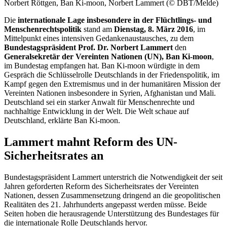
Norbert Röttgen, Ban Ki-
moon
, Norbert Lammert (© DBT/Melde)
Die
internationale Lage insbesondere in der Flüchtlings- und
Menschenrechtspolitik
stand am
Dienstag, 8. März 2016
, im
Mittelpunkt eines intensiven Gedankenaustausches, zu dem
Bundestagspräsident Prof. Dr. Norbert Lammert
den
Generalsekretär der Vereinten Nationen (UN), Ban Ki-
moon
,
im Bundestag empfangen hat. Ban Ki-
moon
würdigte in dem
Gespräch die Schlüsselrolle Deutschlands in der Friedenspolitik, im
Kampf gegen den Extremismus und in der humanitären Mission der
Vereinten Nationen insbesondere in Syrien, Afghanistan und Mali.
Deutschland sei ein starker Anwalt für Menschenrechte und
nachhaltige Entwicklung in der Welt. Die Welt schaue auf
Deutschland, erklärte Ban Ki
-moon
.
Lammert mahnt Reform des UN-
Sicherheitsrates an
Bundestagspräsident Lammert unterstrich die Notwendigkeit der seit
Jahren geforderten Reform des Sicherheitsrates der Vereinten
Nationen, dessen Zusammensetzung dringend an die geopolitischen
Realitäten des 21. Jahrhunderts angepasst werden müsse. Beide
Seiten hoben die herausragende Unterstützung des Bundestages für
die internationale Rolle Deutschlands hervor.