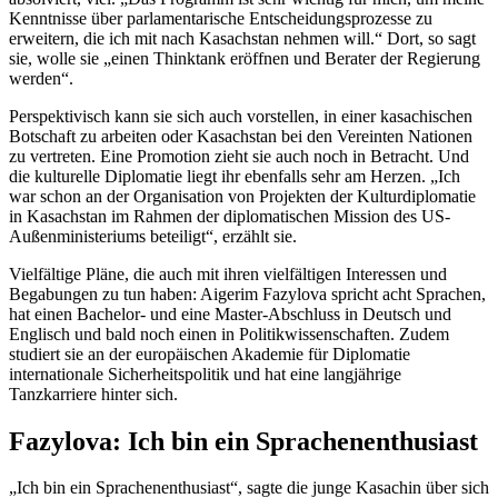
Kenntnisse über parlamentarische Entscheidungsprozesse zu
erweitern, die ich mit nach Kasachstan nehmen will.“ Dort, so sagt
sie, wolle sie „einen
Thinktank
eröffnen und Berater der Regierung
werden“.
Perspektivisch kann sie sich auch vorstellen, in einer kasachischen
Botschaft zu arbeiten oder Kasachstan bei den Vereinten Nationen
zu vertreten. Eine Promotion zieht sie auch noch in Betracht. Und
die kulturelle Diplomatie liegt ihr ebenfalls sehr am Herzen. „Ich
war schon an der Organisation von Projekten der Kulturdiplomatie
in Kasachstan im Rahmen der diplomatischen Mission des US-
Außenministeriums beteiligt“, erzählt sie.
Vielfältige Pläne, die auch mit ihren vielfältigen Interessen und
Begabungen zu tun haben: Aigerim Fazylova spricht acht Sprachen,
hat einen
Bachelor
- und eine Master-Abschluss in Deutsch und
Englisch und bald noch einen in Politikwissenschaften. Zudem
studiert sie an der europäischen Akademie für Diplomatie
internationale Sicherheitspolitik und hat eine langjährige
Tanzkarriere hinter sich.
Fazylova: Ich bin ein Sprachenenthusiast
„Ich bin ein Sprachenenthusiast“, sagte die junge Kasachin über sich