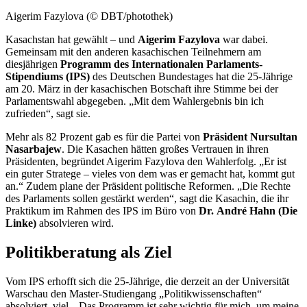
Aigerim Fazylova (© DBT/photothek)
Kasachstan hat gewählt – und
Aigerim Fazylova
war dabei.
Gemeinsam mit den anderen kasachischen Teilnehmern am
diesjährigen
Programm des Internationalen Parlaments-
Stipendiums (IPS)
des Deutschen Bundestages
hat die 25-Jährige
am 20. März in der kasachischen Botschaft ihre Stimme bei der
Parlamentswahl abgegeben. „Mit dem Wahlergebnis bin ich
zufrieden“, sagt sie.
Mehr als 82 Prozent gab es für die Partei von
Präsident Nursultan
Nasarbajew
. Die Kasachen hätten großes Vertrauen in ihren
Präsidenten, begründet Aigerim Fazylova den Wahlerfolg. „Er ist
ein guter Stratege – vieles von dem was er gemacht hat, kommt gut
an.“ Zudem plane der Präsident politische Reformen. „Die Rechte
des Parlaments sollen gestärkt werden“, sagt die Kasachin, die ihr
Praktikum im Rahmen des IPS im Büro von
Dr.
André
Hahn (Die
Linke)
absolvieren wird.
Politikberatung als Ziel
Vom IPS erhofft sich die 25-Jährige, die derzeit an der Universität
Warschau den Master-Studiengang „Politikwissenschaften“
absolviert, viel. „Das Programm ist sehr wichtig für mich, um meine