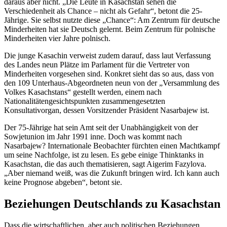
daraus aber nicht. „Die Leute in Kasachstan sehen die
Verschiedenheit als
Chance
– nicht als Gefahr“, betont die 25-
Jährige. Sie selbst nutzte diese „
Chance
“: Am Zentrum für deutsche
Minderheiten hat sie Deutsch gelernt. Beim Zentrum für polnische
Minderheiten vier Jahre polnisch.
Die junge Kasachin verweist zudem darauf, dass laut Verfassung
des Landes neun Plätze im Parlament für die Vertreter von
Minderheiten vorgesehen sind. Konkret sieht das so aus, dass von
den 109 Unterhaus-Abgeordneten neun von der „Versammlung des
Volkes Kasachstans“ gestellt werden, einem nach
Nationalitätengesichtspunkten zusammengesetzten
Konsultativorgan, dessen Vorsitzender Präsident Nasarbajew ist.
Der 75-Jährige hat sein Amt seit der Unabhängigkeit von der
Sowjetunion im Jahr 1991 inne. Doch was kommt nach
Nasarbajew? Internationale Beobachter fürchten einen Machtkampf
um seine Nachfolge, ist zu lesen. Es gebe einige
Thinktanks
in
Kasachstan, die das auch thematisieren, sagt Aigerim Fazylova.
„Aber niemand weiß, was die Zukunft bringen wird. Ich kann auch
keine Prognose abgeben“, betont sie.
Beziehungen Deutschlands zu Kasachstan
Dass die wirtschaftlichen, aber auch politischen Beziehungen