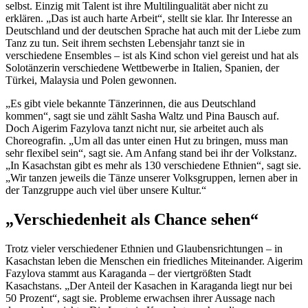
selbst. Einzig mit Talent ist ihre Multilingualität aber nicht zu
erklären. „Das ist auch harte Arbeit“, stellt sie klar. Ihr Interesse an
Deutschland und der deutschen Sprache hat auch mit der Liebe zum
Tanz zu tun. Seit ihrem sechsten Lebensjahr tanzt sie in
verschiedene
Ensembles
– ist als Kind schon viel gereist und hat als
Solotänzerin verschiedene Wettbewerbe in Italien, Spanien, der
Türkei, Malaysia und Polen gewonnen.
„Es gibt viele bekannte Tänzerinnen, die aus Deutschland
kommen“, sagt sie und zählt Sasha Waltz und Pina Bausch auf.
Doch Aigerim Fazylova tanzt nicht nur, sie arbeitet auch als
Choreografin. „Um all das unter einen Hut zu bringen, muss man
sehr flexibel sein“, sagt sie. Am Anfang stand bei ihr der Volkstanz.
„In Kasachstan gibt es mehr als 130 verschiedene Ethnien“, sagt sie.
„Wir tanzen jeweils die Tänze unserer Volksgruppen, lernen aber in
der Tanzgruppe auch viel über unsere Kultur.“
„Verschiedenheit als
Chance
sehen“
Trotz vieler verschiedener Ethnien und Glaubensrichtungen – in
Kasachstan leben die Menschen ein friedliches Miteinander. Aigerim
Fazylova stammt aus Karaganda – der viertgrößten Stadt
Kasachstans. „Der Anteil der Kasachen in Karaganda liegt nur bei
50 Prozent“, sagt sie. Probleme erwachsen ihrer Aussage nach