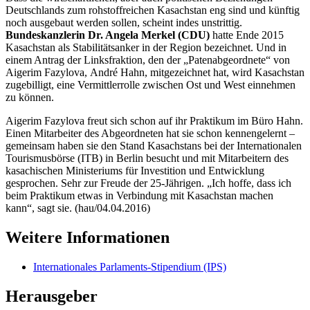
Deutschlands zum rohstoffreichen Kasachstan eng sind und künftig
noch ausgebaut werden sollen, scheint indes unstrittig.
Bundeskanzlerin Dr. Angela Merkel (CDU)
hatte Ende 2015
Kasachstan als Stabilitätsanker in der Region bezeichnet. Und in
einem Antrag der Linksfraktion, den der „Patenabgeordnete“ von
Aigerim Fazylova,
André
Hahn, mitgezeichnet hat, wird Kasachstan
zugebilligt, eine Vermittlerrolle zwischen Ost und West einnehmen
zu können.
Aigerim Fazylova freut sich schon auf ihr Praktikum im Büro Hahn.
Einen Mitarbeiter des Abgeordneten hat sie schon kennengelernt –
gemeinsam haben sie den Stand Kasachstans bei der Internationalen
Tourismusbörse (ITB) in Berlin besucht und mit Mitarbeitern des
kasachischen Ministeriums für Investition und Entwicklung
gesprochen. Sehr zur Freude der 25-Jährigen. „Ich hoffe, dass ich
beim Praktikum etwas in Verbindung mit Kasachstan machen
kann“, sagt sie. (hau/04.04.2016)
Weitere Informationen
Internationales Parlaments-Stipendium (IPS)
Herausgeber