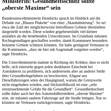
Ministerin: Gesundheitsschutz sollte
„oberste Maxime“ sein
Bundesumweltministerin Hendricks sprach im Hinblick auf die
Debatte zur „Blauen Plakette“ von einer „Skandalisierung“. So sei
etwa die Zahl der möglicherweise betroffenen Gebiete übertrieben
dargestellt worden. Diese würden gegebenenfalls viel kleiner
ausfallen als die bestehenden Umweltzonen. Im Grundsatz müssten
Rechtsgrundlagen geschaffen werden, damit Kommunen besonders
belastete Gebiete schützen könnten. Sie habe genügend Vertrauen in
die Kommunen, „dass sie hier mit Augenmaß vorgehen werden“,
sagte Hendricks.
Die Umweltministerin mahnte in Richtung der Kritiker, dass es nicht
helfe, sich einerseits gegen jeden denkbaren Einschnitt bei
Autofahrern zu profilieren, sich andererseits aber an anderer Stelle
über Gesundheitsgefahren zu beschweren. Abgase aus
Dieselfahrzeugen seien der Hauptgrund, warum die Grenzwerte
nicht eingehalten würden, und Stickstoffdioxid sei eine „sehr
ernstzunehmende Gefahr für die Gesundheit“. Gesundheitsschutz
sollte daher auch bei den Automobilherstellern „oberste Maxime“
sein, sie müssten saubere Fahrzeuge auf die Straße bringen. Nur so
könnten sie Vertrauen zurückgewinnen, sagte Hendricks.