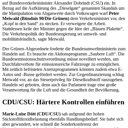
auf Bundesverkehrsminister Alexander Dobrindt (CSU
)
ein. In
Bezug auf die Aufklärung des „Dieselgate“ genannten Skandals um
die Manipulation von Abgaswerte durch Volkswagen warf
Peter
Meiwald (Bündnis 90/Die Grünen)
dem Verkehrsminister vor, den
„Kopf in den Sand“ zu stecken. Er verweigere die Arbeit.
Stattdessen keile der Minister gegen die Idee der „Blauen Plakette“.
Die Verkehrspolitik der Bundesregierung sei umwelt- und
mobilitätsfeindlich, sagte Meiwald.
Der Grünen-Abgeordnete forderte die Bundesumweltministerin zum
Handeln auf. Es brauche ein Aktionsprogramm „Saubere Luft“. Die
Bundesemissionsschutzverordnung müsse novelliert werden, um
Durchfahrverbote für emissionsreiche Fahrzeuge zu ermöglichen.
Mit zeitlich befristeten Anreizprogrammen könnten zudem etwa E-
Autos und -Busse gefördert werden. Zur Gegenfinanzierung schlug
Meiwald vor, an das Steuerprivileg für Dieselkraftstoff ranzugehen.
Handeln sei geboten, denn auch das Parlament trage eine große
Verantwortung für die Luft und die Gesundheit der Bevölkerung.
CDU/CSU: Härtere Kontrollen einführen
Marie-Luise Dött (CDU/CSU)
sah aufgrund der hohen
Stickstoffdioxidbelastung ebenfalls Handlungsbedarf. Sie habe sich
aber gewundert, wie schnell die Sonderkonferenz der