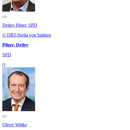
Detlev Pilger, SPD
© DBT/Stella von Saldern
Pilger, Detlev
SPD
()
Oliver Wittke