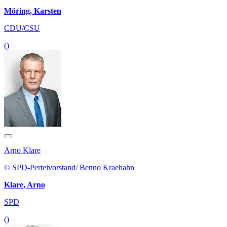
Möring, Karsten
CDU/CSU
()
Arno Klare
© SPD-Perteivorstand/ Benno Kraehahn
Klare, Arno
SPD
()