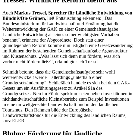
Tressel: Wirkliche Reform bleibt aus
Auch
Markus Tressel, Sprecher für Ländliche Entwicklung von
Bündnis/Die Grünen
, ließ Enttäuschung erkennen: „Das
Bundesministerium für Landwirtschaft und Ernährung hat die
Weiterentwicklung der GAK zu einer Gemeinschaftsaufgabe
Ländliche Entwicklung als eines seiner wichtigsten Vorhaben
benannt“, erinnerte der Abgeordnete. Doch statt einer
grundlegenden Reform komme nun lediglich eine Gesetzesänderung
im Rahmen der bestehenden Gemeinschaftsaufgabe Agrarstruktur
und Küstenschutz. „Was lässt sich denn nun fördern, was sich
vorher nicht fördern ließ?“, erkundigte sich Tressel.
Schmidt betonte, dass die Gemeinschaftsaufgabe sehr wohl
weiterentwickelt werde – allerdings „unterhalb einer
Grundgesetzänderung“. Schließlich handele es sich bei dem GAK-
Gesetz um ein Ausführungsgesetz zu Artikel 91a des
Grundgesetzes. Neu im Förderspektrum seien neben Investitionen in
nichtlandwirtschaftliche Kleinstbetriebe zum Beispiel Investitionen
in eine umweltgerechte Landwirtschaft und in den ländlichen
Tourismus. Den Rahmen bilde der Europäische
Landwirtschaftsfonds für die Entwicklung des ländlichen Raums,
kurz ELER.
Bluhm: Förderung für ländliche