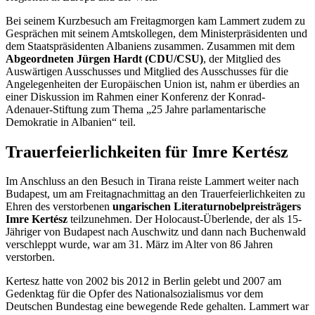
Bei seinem Kurzbesuch am Freitagmorgen kam Lammert zudem zu
Gesprächen mit seinem Amtskollegen, dem Ministerpräsidenten und
dem Staatspräsidenten Albaniens zusammen. Zusammen mit dem
Abgeordneten Jürgen Hardt (CDU/CSU)
, der Mitglied des
Auswärtigen Ausschusses und Mitglied des Ausschusses für die
Angelegenheiten der Europäischen Union ist, nahm er überdies an
einer Diskussion im Rahmen einer Konferenz der Konrad-
Adenauer-Stiftung zum Thema „25 Jahre parlamentarische
Demokratie in Albanien“ teil.
Trauerfeierlichkeiten für Imre Kertész
Im Anschluss an den Besuch in Tirana reiste Lammert weiter nach
Budapest, um am Freitagnachmittag an den Trauerfeierlichkeiten zu
Ehren des verstorbenen
ungarischen Literaturnobelpreisträgers
Imre Kertész
teilzunehmen. Der Holocaust-Überlende, der als 15-
Jähriger von Budapest nach Auschwitz und dann nach Buchenwald
verschleppt wurde, war am 31. März im Alter von 86 Jahren
verstorben.
Kertesz hatte von 2002 bis 2012 in Berlin gelebt und 2007 am
Gedenktag für die Opfer des Nationalsozialismus vor dem
Deutschen Bundestag eine bewegende Rede gehalten. Lammert war