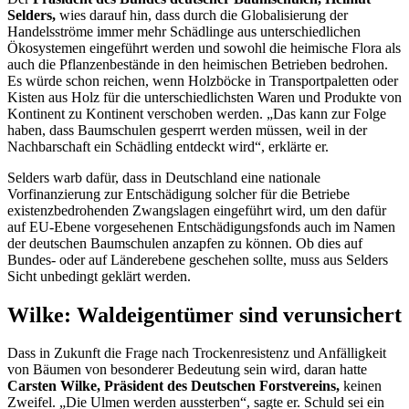
Selders,
wies darauf hin, dass durch die Globalisierung der
Handelsströme immer mehr Schädlinge aus unterschiedlichen
Ökosystemen eingeführt werden und sowohl die heimische Flora als
auch die Pflanzenbestände in den heimischen Betrieben bedrohen.
Es würde schon reichen, wenn Holzböcke in Transportpaletten oder
Kisten aus Holz für die unterschiedlichsten Waren und Produkte von
Kontinent zu Kontinent verschoben werden. „Das kann zur Folge
haben, dass Baumschulen gesperrt werden müssen, weil in der
Nachbarschaft ein Schädling entdeckt wird“, erklärte er.
Selders warb dafür, dass in Deutschland eine nationale
Vorfinanzierung zur Entschädigung solcher für die Betriebe
existenzbedrohenden Zwangslagen eingeführt wird, um den dafür
auf EU-Ebene vorgesehenen Entschädigungsfonds auch im Namen
der deutschen Baumschulen anzapfen zu können. Ob dies auf
Bundes- oder auf Länderebene geschehen sollte, muss aus Selders
Sicht unbedingt geklärt werden.
Wilke: Waldeigentümer sind verunsichert
Dass in Zukunft die Frage nach Trockenresistenz und Anfälligkeit
von Bäumen von besonderer Bedeutung sein wird, daran hatte
Carsten Wilke, Präsident des Deutschen Forstvereins,
keinen
Zweifel. „Die Ulmen werden aussterben“, sagte er. Schuld sei ein