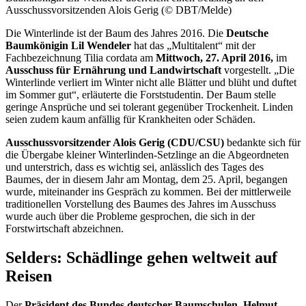
Ausschussvorsitzenden Alois Gerig (© DBT/Melde)
Die Winterlinde ist der Baum des Jahres 2016. Die
Deutsche
Baumkönigin Lil Wendeler
hat das „Multitalent“ mit der
Fachbezeichnung Tilia cordata am
Mittwoch, 27. April 2016,
im
Ausschuss für Ernährung und Landwirtschaft
vorgestellt. „Die
Winterlinde verliert im Winter nicht alle Blätter und blüht und duftet
im Sommer gut“, erläuterte die Forststudentin. Der Baum stelle
geringe Ansprüche und sei tolerant gegenüber Trockenheit. Linden
seien zudem kaum anfällig für Krankheiten oder Schäden.
Ausschussvorsitzender Alois Gerig (CDU/CSU)
bedankte sich für
die Übergabe kleiner Winterlinden-Setzlinge an die Abgeordneten
und unterstrich, dass es wichtig sei, anlässlich des Tages des
Baumes, der in diesem Jahr am Montag, dem 25. April, begangen
wurde, miteinander ins Gespräch zu kommen. Bei der mittlerweile
traditionellen Vorstellung des Baumes des Jahres im Ausschuss
wurde auch über die Probleme gesprochen, die sich in der
Forstwirtschaft abzeichnen.
Selders: Schädlinge gehen weltweit auf
Reisen
Der
Präsident des Bundes deutscher Baumschulen, Helmut