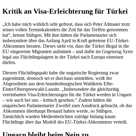
Kritik an Visa-Erleichterung für Türkei
„Ich habe mich wirklich sehr gefreut, dass sich Peter Altmaier trotz
seines vollen Terminkalenders die Zeit für das Treffen genommen
hat“, betont Stübgen. Mit ihm hätten die Parlamentarier sich
insbesondere über das Anfang April in Kraft getretene EU-Türkei-
Abkommen beraten. Dieses sieht vor, dass die Türkei illegal in die
EU eingereiste Migranten aufnimmt – und dafür im Gegenzug Syrer
legal aus Flüchtlingslagern in der Türkei nach Europa einreisen
dürfen.
Diesem Flüchtlingspakt habe die ungarische Regierung zwar
zugestimmt, dennoch sei er durchaus umstritten, weiß der
Abgeordnete aus dem brandenburgischen Wahlkreis Elbe-
Elster/Oberspreewald-Lausitz. „Insbesondere die gleichzeitig
vereinbarten Visa-Erleichterungen für die Türkei werden in Ungarn
– wie auch bei uns – kritisch gesehen.“ Zudem hätten die
ungarischen Parlamentarier Zweifel zum Ausdruck gebracht, ob das
Abkommen überhaupt Bestand haben werde, so Stübgen.
Tatsächlich wurden Medienberichten zufolge bislang kaum
Flüchtlinge über das Modell des EU-Türkei-Abkommens verteilt.
Ungarn bleibt beim Nein zu