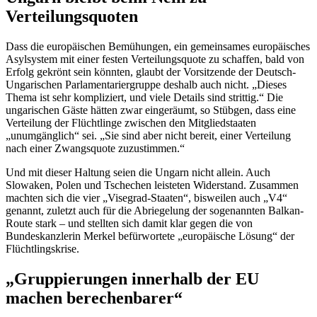
Verteilungsquoten
Dass die europäischen Bemühungen, ein gemeinsames europäisches
Asylsystem mit einer festen Verteilungsquote zu schaffen, bald von
Erfolg gekrönt sein könnten, glaubt der Vorsitzende der Deutsch-
Ungarischen Parlamentariergruppe deshalb auch nicht. „Dieses
Thema ist sehr kompliziert, und viele
Details
sind strittig.“ Die
ungarischen Gäste hätten zwar eingeräumt, so Stübgen, dass eine
Verteilung der Flüchtlinge zwischen den Mitgliedstaaten
„unumgänglich“ sei. „Sie sind aber nicht bereit, einer Verteilung
nach einer Zwangsquote zuzustimmen.“
Und mit dieser Haltung seien die Ungarn nicht allein. Auch
Slowaken, Polen und Tschechen leisteten Widerstand. Zusammen
machten sich die vier „Visegrad-Staaten“, bisweilen auch „V4“
genannt, zuletzt auch für die Abriegelung der sogenannten Balkan-
Route stark – und stellten sich damit klar gegen die von
Bundeskanzlerin Merkel befürwortete „europäische Lösung“ der
Flüchtlingskrise.
„Gruppierungen innerhalb der EU
machen berechenbarer“