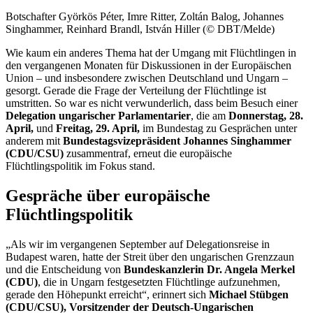
Botschafter Györkös Péter, Imre Ritter, Zoltán Balog, Johannes
Singhammer, Reinhard Brandl, István Hiller (© DBT/Melde)
Wie kaum ein anderes Thema hat der Umgang mit Flüchtlingen in
den vergangenen Monaten für Diskussionen in der Europäischen
Union – und insbesondere zwischen Deutschland und Ungarn –
gesorgt. Gerade die Frage der Verteilung der Flüchtlinge ist
umstritten. So war es nicht verwunderlich, dass beim Besuch einer
Delegation ungarischer Parlamentarier
, die am
Donnerstag, 28.
April,
und
Freitag, 29. April,
im Bundestag zu Gesprächen unter
anderem mit
Bundestagsvizepräsident Johannes Singhammer
(CDU/CSU)
zusammentraf, erneut die europäische
Flüchtlingspolitik im Fokus stand.
Gespräche über europäische
Flüchtlingspolitik
„Als wir im vergangenen September auf Delegationsreise in
Budapest waren, hatte der Streit über den ungarischen Grenzzaun
und die Entscheidung von
Bundeskanzlerin Dr. Angela Merkel
(CDU)
, die in Ungarn festgesetzten Flüchtlinge aufzunehmen,
gerade den Höhepunkt erreicht“, erinnert sich
Michael Stübgen
(CDU/CSU), Vorsitzender der Deutsch-Ungarischen