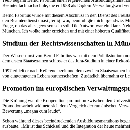
1985 begann Bernd Fabritius einen regelrechten Ausbildungsmaratho
Beamtenfachhochschule, die er 1988 als Diplom-Verwaltungswirt verl
Bernd Fabritius wurde mit diesem Abschluss in den Dienst des Freis
den Beamtendienst quasi ‚fertig’ war, beunruhigte mich irgendwie. Mit
Frage, ob das alles gewesen sein soll. Die Antwort war ein klares Ne
München. Ich wollte mehr erreichen und mit einer höheren Qualifik
Studium der Rechtswissenschaften in Mün
Der Wissensdurst von Bernd Fabritius war mit dem Politikstudium noc
dem ersten Staatsexamen schloss er das Jura-Studium in einer Rekord-
1997 erhielt er nach Referendarzeit und dem zweiten Staatsexamen in
von eingetragenen Lebenspartnerschaften. Zusätzlich übernahm er Leh
Promotion im europäischen Verwaltungspr
Die Krönung war die Kooperationspromotion zwischen den Universit
Promotionsarbeit widmete sich dem Vergleich der rumänischen Verwal
Bewertung „magna cum laude“.
Schon während dieses beeindruckenden Ausbildungsmarathons bega
ausbaute. „Mir ist das Schicksal und die Integration der heute mehr