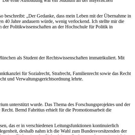
“ Die erste Ausbildung war ein Studium an der Bayerischen
r so beschreibt: „Der Gedanke, dass mein Leben mit der Übernahme in
en 40 Jahre andauern würde, wenig verlockend. Ich stellte mir die
 der Politikwissenschaften an der Hochschule für Politik in
München als Student der Rechtswissenschaften immatrikuliert. Mit
tkanzlei für Sozialrecht, Strafrecht, Familienrecht sowie das Recht
echt und Verwaltungsgerichtsordnung lehrte.
ium unterstützt wurde. Das Thema des Forschungsprojektes und der
cht. Bernd Fabritius erhielt für die Promotionsarbeit die
en, das er in verschiedenen Leitungsfunktionen kontinuierlich
gelegenheit, deshalb nahm ich die Wahl zum Bundesvorsitzenden der