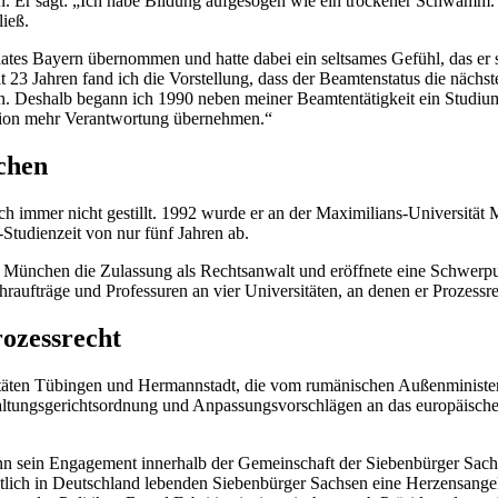
n. Er sagt: „Ich habe Bildung aufgesogen wie ein trockener Schwamm.
ieß.
taates Bayern übernommen und hatte dabei ein seltsames Gefühl, das e
 23 Jahren fand ich die Vorstellung, dass der Beamtenstatus die nächst
in. Deshalb begann ich 1990 neben meiner Beamtentätigkeit ein Studium
ation mehr Verantwortung übernehmen.“
chen
h immer nicht gestillt. 1992 wurde er an der Maximilians-Universität 
Studienzeit von nur fünf Jahren ab.
 München die Zulassung als Rechtsanwalt und eröffnete eine Schwerpunk
raufträge und Professuren an vier Universitäten, an denen er Prozessr
ozessrecht
äten Tübingen und Hermannstadt, die vom rumänischen Außenminister
tungsgerichtsordnung und Anpassungsvorschlägen an das europäische Re
nn sein
Engagement
innerhalb der Gemeinschaft der Siebenbürger Sachs
heitlich in Deutschland lebenden Siebenbürger Sachsen eine Herzensan