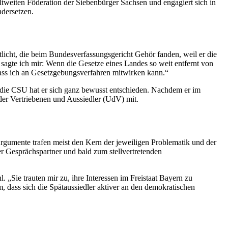
eltweiten Föderation der Siebenbürger Sachsen und engagiert sich in
ndersetzen.
ntlicht, die beim Bundesverfassungsgericht Gehör fanden, weil er die
sagte ich mir: Wenn die Gesetze eines Landes so weit entfernt von
ass ich an Gesetzgebungsverfahren mitwirken kann.“
r die CSU hat er sich ganz bewusst entschieden. Nachdem er im
r Vertriebenen und Aussiedler (UdV) mit.
 Argumente trafen meist den Kern der jeweiligen Problematik und der
r Gesprächspartner und bald zum stellvertretenden
„Sie trauten mir zu, ihre Interessen im Freistaat Bayern zu
 dass sich die Spätaussiedler aktiver an den demokratischen