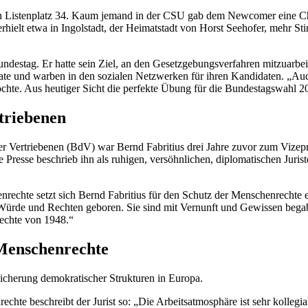
osen Listenplatz 34. Kaum jemand in der CSU gab dem
Newcomer
eine
C
 erhielt etwa in Ingolstadt, der Heimatstadt von Horst Seehofer, mehr S
undestag. Er hatte sein Ziel, an den Gesetzgebungsverfahren mitzuarbe
lakate und warben in den sozialen Netzwerken für ihren Kandidaten. 
hte. Aus heutiger Sicht die perfekte Übung für die Bundestagswahl 2013,
triebenen
 Vertriebenen (BdV) war Bernd Fabritius drei Jahre zuvor zum Vizep
e Presse beschrieb ihn als ruhigen, versöhnlichen, diplomatischen Juri
hte setzt sich Bernd Fabritius für den Schutz der Menschenrechte ein.
an Würde und Rechten geboren. Sie sind mit Vernunft und Gewissen begab
nrechte von 1948.“
 Menschenrechte
Sicherung demokratischer Strukturen in Europa.
hte beschreibt der Jurist so: „Die Arbeitsatmosphäre ist sehr kollegial,