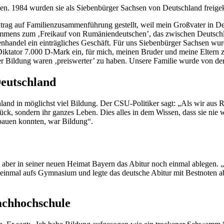
n. 1984 wurden sie als Siebenbürger Sachsen von Deutschland freigek
Antrag auf Familienzusammenführung gestellt, weil mein Großvater in D
kommens zum ‚Freikauf von Rumäniendeutschen’, das zwischen Deutsch
nhandel ein einträgliches Geschäft. Für uns Siebenbürger Sachsen wu
iktator 7.000 D-Mark ein, für mich, meinen Bruder und meine Eltern z
r Bildung waren ‚preiswerter’ zu haben. Unsere Familie wurde von de
Deutschland
hland in möglichst viel Bildung. Der CSU-Politiker sagt: „Als wir aus
ück, sondern ihr ganzes Leben. Dies alles in dem Wissen, dass sie nie
fbauen konnten, war Bildung“.
 aber in seiner neuen Heimat Bayern das Abitur noch einmal ablegen. 
 einmal aufs Gymnasium und legte das deutsche Abitur mit Bestnoten ab.
achhochschule