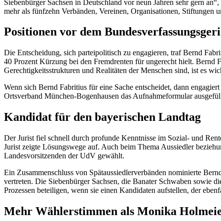
Siebenbürger Sachsen in Deutschland vor neun Jahren sehr gern an“, s
mehr als fünfzehn Verbänden, Vereinen, Organisationen, Stiftungen un
Positionen vor dem Bundesverfassungsgeri
Die Entscheidung, sich parteipolitisch zu engagieren, traf Bernd Fabr
40 Prozent Kürzung bei den Fremdrenten für ungerecht hielt. Bernd F
Gerechtigkeitsstrukturen und Realitäten der Menschen sind, ist es wic
Wenn sich Bernd Fabritius für eine Sache entscheidet, dann engagier
Ortsverband München-Bogenhausen das Aufnahmeformular ausgefüllt 
Kandidat für den bayerischen Landtag
Der Jurist fiel schnell durch profunde Kenntnisse im Sozial- und Ren
Jurist zeigte Lösungswege auf. Auch beim Thema Aussiedler beziehun
Landesvorsitzenden der UdV gewählt.
Ein Zusammenschluss von Spätaussiedlerverbänden nominierte Bernd Fa
vertreten. Die Siebenbürger Sachsen, die Banater Schwaben sowie di
Prozessen beteiligen, wenn sie einen Kandidaten aufstellen, der ebenfa
Mehr Wählerstimmen als Monika Holmei