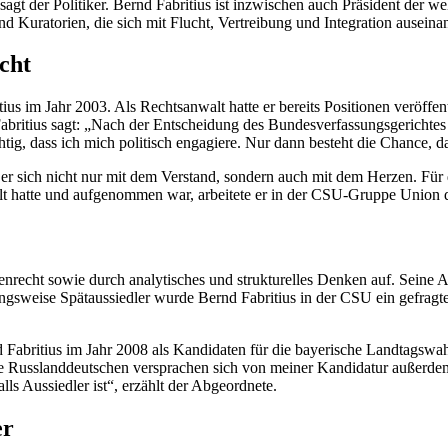
agt der Politiker. Bernd Fabritius ist inzwischen auch Präsident der w
d Kuratorien, die sich mit Flucht, Vertreibung und Integration auseina
cht
itius im Jahr 2003. Als Rechtsanwalt hatte er bereits Positionen veröffe
abritius sagt: „Nach der Entscheidung des Bundesverfassungsgerichtes 
htig, dass ich mich politisch engagiere. Nur dann besteht die
Chance
, d
t er sich nicht nur mit dem Verstand, sondern auch mit dem Herzen. Fü
hatte und aufgenommen war, arbeitete er in der CSU-Gruppe Union de
tenrecht sowie durch analytisches und strukturelles Denken auf. Seine
gsweise Spätaussiedler wurde Bernd Fabritius in der CSU ein gefragte
britius im Jahr 2008 als Kandidaten für die bayerische Landtagswahl. 
e Russlanddeutschen versprachen sich von meiner Kandidatur außerdem,
lls Aussiedler ist“, erzählt der Abgeordnete.
er