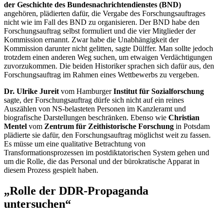
der Geschichte des Bundesnachrichtendienstes (BND)
angehören, plädierten dafür, die Vergabe des Forschungsauftrages
nicht wie im Fall des BND zu organisieren. Der BND habe den
Forschungsauftrag selbst formuliert und die vier Mitglieder der
Kommission ernannt. Zwar habe die Unabhängigkeit der
Kommission darunter nicht gelitten, sagte Dülffer. Man sollte jedoch
trotzdem einen anderen Weg suchen, um etwaigen Verdächtigungen
zuvorzukommen. Die beiden Historiker sprachen sich dafür aus, den
Forschungsauftrag im Rahmen eines Wettbewerbs zu vergeben.
Dr. Ulrike Jureit
vom Hamburger
Institut für Sozialforschung
sagte, der Forschungsauftrag dürfe sich nicht auf ein reines
Auszählen von NS-belasteten Personen im Kanzleramt und
biografische Darstellungen beschränken. Ebenso wie
Christian
Mentel
vom
Zentrum für Zeithistorische Forschung
in Potsdam
plädierte sie dafür, den Forschungsauftrag möglichst weit zu fassen.
Es müsse um eine qualitative Betrachtung von
Transformationsprozessen im postdiktatorischen System gehen und
um die Rolle, die das Personal und der bürokratische Apparat in
diesem Prozess gespielt haben.
„Rolle der DDR-Propaganda
untersuchen“