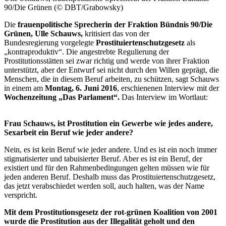
90/Die Grünen (© DBT/Grabowsky)
Die
frauenpolitische Sprecherin der Fraktion Bündnis 90/Die
Grünen, Ulle Schauws,
kritisiert das von der
Bundesregierung vorgelegte
Prostituiertenschutzgesetz
als
„kontraproduktiv“. Die angestrebte Regulierung der
Prostitutionsstätten sei zwar richtig und werde von ihrer Fraktion
unterstützt, aber der Entwurf sei nicht durch den Willen geprägt, die
Menschen, die in diesem Beruf arbeiten, zu schützen, sagt Schauws
in einem am
Montag, 6. Juni 2016
, erschienenen
Interview
mit der
Wochenzeitung „Das Parlament“.
Das
Interview
im Wortlaut:
Frau Schauws, ist Prostitution ein Gewerbe wie jedes andere,
Sexarbeit ein Beruf wie jeder andere?
Nein, es ist kein Beruf wie jeder andere. Und es ist ein noch immer
stigmatisierter und tabuisierter Beruf. Aber es ist ein Beruf, der
existiert und für den Rahmenbedingungen gelten müssen wie für
jeden anderen Beruf. Deshalb muss das Prostituiertenschutzgesetz,
das jetzt verabschiedet werden soll, auch halten, was der Name
verspricht.
Mit dem Prostitutionsgesetz der rot-grünen Koalition von 2001
wurde die Prostitution aus der Illegalität geholt und den