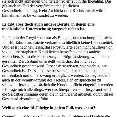
sie sich nicht anmelden und geraten so erneut in die Illegalität. Das
gilt auch im Fall der verpflichtenden jährlichen
Gesundheitsberatung. Kein Architekt oder Rechtsanwalt würde
hinnehmen, so bevormundet zu werden.
Es gibt aber doch auch andere Berufe, in denen eine
medizinische Untersuchung vorgeschrieben ist.
Ja, aber in der Regel eben nur als Eingangsuntersuchung und nicht
Jahr für Jahr. Prostituierte verkaufen schließlich keine Lebensmittel.
Und es ist nachgewiesen, dass Prostituierte eben nicht häufiger von
sexuell übertragbaren Krankheiten betroffen sind als andere
Menschen. Es ist die Fortsetzung der Stigmatisierung, wenn dem
gesamten Berufsstand unterstellt wird, dass dort nicht auf
Gesundheit geachtet wird. Prostituierte wissen, wie wichtig ihre
Gesundheit ist. Dass sie diese besser schützen können, sollte ihnen
sehr einfach und ohne Zwang ermöglicht werden. Es liegt zudem
auch in der Verantwortung des Freiers, sich entsprechend zu
schützen. Jetzt soll zusätzlich die Kondompflicht eingeführt werden.
Ich frage mich allerdings, wer das überprüfen soll. Insgesamt wird
die Selbstbestimmung derer, die in dem Beruf arbeiten, durch dieses
Gesetz ad absurdum geführt.
Weiß auch eine 18-Jährige in jedem Fall, was sie tut?
Gegenfrage: Wissen es ältere denn? Das Problem sind ja nicht die