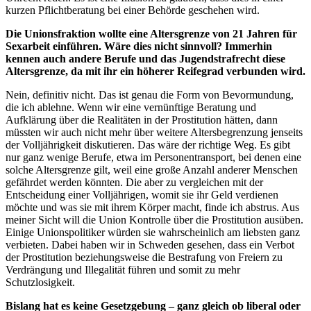
kurzen Pflichtberatung bei einer Behörde geschehen wird.
Die Unionsfraktion wollte eine Altersgrenze von 21 Jahren für
Sexarbeit einführen. Wäre dies nicht sinnvoll? Immerhin
kennen auch andere Berufe und das Jugendstrafrecht diese
Altersgrenze, da mit ihr ein höherer Reifegrad verbunden wird.
Nein, definitiv nicht. Das ist genau die Form von Bevormundung,
die ich ablehne. Wenn wir eine vernünftige Beratung und
Aufklärung über die Realitäten in der Prostitution hätten, dann
müssten wir auch nicht mehr über weitere Altersbegrenzung jenseits
der Volljährigkeit diskutieren. Das wäre der richtige Weg. Es gibt
nur ganz wenige Berufe, etwa im Personentransport, bei denen eine
solche Altersgrenze gilt, weil eine große Anzahl anderer Menschen
gefährdet werden könnten. Die aber zu vergleichen mit der
Entscheidung einer Volljährigen, womit sie ihr Geld verdienen
möchte und was sie mit ihrem Körper macht, finde ich abstrus. Aus
meiner Sicht will die Union Kontrolle über die Prostitution ausüben.
Einige Unionspolitiker würden sie wahrscheinlich am liebsten ganz
verbieten. Dabei haben wir in Schweden gesehen, dass ein Verbot
der Prostitution beziehungsweise die Bestrafung von Freiern zu
Verdrängung und Illegalität führen und somit zu mehr
Schutzlosigkeit.
Bislang hat es keine Gesetzgebung – ganz gleich ob liberal oder