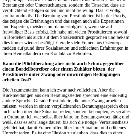
Beratungen oder Untersuchungen, sondern die Tatsache, dass sie
verpflichtend erfolgen sollen und nicht freiwillig. Das ist völlig
kontraproduktiv. Die Beratung von Prostituierten ist in der Praxis,
das zeigen die Erfahrungen und das sagen auch alle Expertinnen
und Experten, meistens nur dann erfolgreich, wenn sie auf
freiwilliger Basis erfolgt. Ich habe mit vielen Prostituierten sowohl
in Bordellen als auch auf dem Straßenstrich gesprochen und bekam
dies immer wieder bestätigt. Gerade viele Frauen aus Osteuropa
meiden aufgrund ihrer Sozialisation und schlechten Erfahrungen in
ihren Heimatländern den Kontakt zu Behörden.
Kann die Pflichtberatung aber nicht auch Schutz gegenüber
einem Bordellbetreiber oder einem Zuhälter bieten, der
Prostituierte unter Zwang oder unwürdigen Bedingungen
arbeiten lässt?
Die Argumentation kann ich zwar nachvollziehen. Aber die
Rückmeldungen aus den Beratungsstellen sprechen eine eindeutig
andere Sprache. Gerade Prostituierte, die unter Zwang arbeiten
müssen, werden in einem verpflichtenden Beratungsgespräch eben
nicht offen über ihre Situation reden, sondern behaupten, es sei alles
in Ordnung. Ich war selbst über Jahre im Beratungswesen tätig und
weiß, dass es sehr lange dauert, bis sich die nötige Vertrauensbasis
gebildet hat, damit Frauen offen über ihre Situation und erlittenes
Unrecht reden. Es ist eine Illusion zu glauben, dass dies in einer