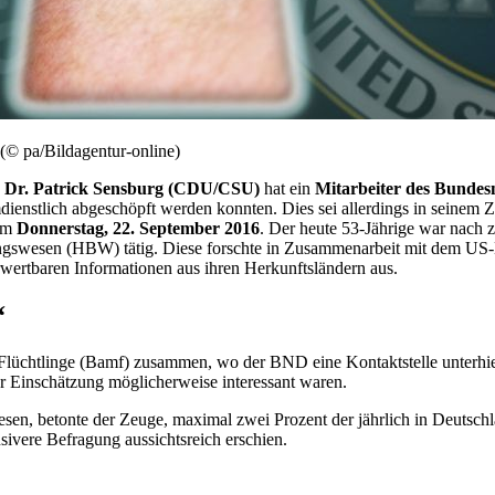
(© pa/Bildagentur-online)
. Dr. Patrick Sensburg (CDU/CSU)
hat ein
Mitarbeiter des Bundes
mdienstlich abgeschöpft werden konnten. Dies sei allerdings in seinem Z
 am
Donnerstag, 22. September 2016
. Der heute 53-Jährige war nach 
ungswesen (HBW) tätig. Diese forschte in Zusammenarbeit mit dem US
ertbaren Informationen aus ihren Herkunftsländern aus.
“
lüchtlinge (Bamf) zusammen, wo der BND eine Kontaktstelle unterhie
r Einschätzung möglicherweise interessant waren.
sen, betonte der Zeuge, maximal zwei Prozent der jährlich in Deutsch
sivere Befragung aussichtsreich erschien.