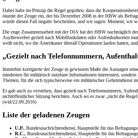
Dabei habe im Prinzip die Regel gegolten, dass die Kooperationsberei
räumte der Zeuge ein, der bis Dezember 2008 in der HBW als Befrager 
würde diesen Fall negativ bescheiden, und wir sagen: Moment, wir wol
Die enge Zusammenarbeit mit der
DIA
hat der HBW nachträglich den 
Asylbewerber gezielt nach Mobilfunkdaten oder Aufenthaltsorten mutm
weiß nicht, wo die Amerikaner überall Operationen laufen hatten, u
„Gezielt nach Telefonnummern, Aufenthalt
Immerhin korrigierte der Zeuge in gewissem Maße die Aussagen sei
mindesten für militärisch nutzbare Informationen interessiert, sonder
Themen, für die sich typischerweise ein militärischer Geheimdienst in
Er gab auch zu verstehen, dass gezielt nach Telefonnummern, Aufenth
nichtöffentlicher Sitzung berichten. Auch sei es zwar „nicht die Rege
(wid/22.09.2016)
Liste der geladenen Zeugen
U.P.
, Bundesnachrichtendienst, Hauptstelle für das Befragung
R.C.
, Bundesnachrichtendienst, Hauptstelle für das Befragun