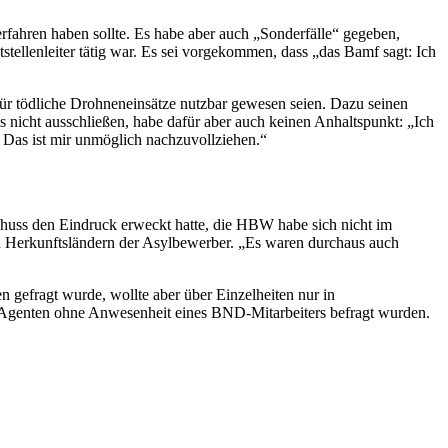
erfahren haben sollte. Es habe aber auch „Sonderfälle“ gegeben,
tellenleiter tätig war. Es sei vorgekommen, dass „das Bamf sagt: Ich
für tödliche Drohneneinsätze nutzbar gewesen seien. Dazu seinen
 nicht ausschließen, habe dafür aber auch keinen Anhaltspunkt: „Ich
 Das ist mir unmöglich nachzuvollziehen.“
chuss den Eindruck erweckt hatte, die HBW habe sich nicht im
 den Herkunftsländern der Asylbewerber. „Es waren durchaus auch
 gefragt wurde, wollte aber über Einzelheiten nur in
Agenten ohne Anwesenheit eines BND-Mitarbeiters befragt wurden.