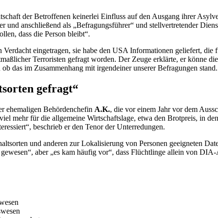
tschaft der Betroffenen keinerlei Einfluss auf den Ausgang ihrer Asylv
und anschließend als „Befragungsführer“ und stellvertretender Diensts
len, dass die Person bleibt“.
Verdacht eingetragen, sie habe den USA Informationen geliefert, die 
aßlicher Terroristen gefragt worden. Der Zeuge erklärte, er könne dies
nd ob das im Zusammenhang mit irgendeiner unserer Befragungen stand.
sorten gefragt“
ner ehemaligen Behördenchefin
A.K.
, die vor einem Jahr vor dem Auss
n viel mehr für die allgemeine Wirtschaftslage, etwa den Brotpreis, in
teressiert“, beschrieb er den Tenor der Unterredungen.
altsorten und anderen zur Lokalisierung von Personen geeigneten Daten
l gewesen“, aber „es kam häufig vor“, dass Flüchtlinge allein von
DIA
-
swesen
gswesen